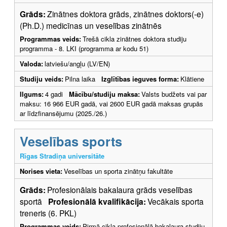
Grāds:
Zinātnes doktora grāds, zinātnes doktors(-e)
(Ph.D.) medicīnas un veselības zinātnēs
Programmas veids:
Trešā cikla zinātnes doktora studiju
programma - 8. LKI (programma ar kodu 51)
Valoda:
latviešu/angļu (LV/EN)
Studiju veids:
Pilna laika
Izglītības ieguves forma:
Klātiene
Ilgums:
4 gadi
Mācību/studiju maksa:
Valsts budžets vai par
maksu: 16 966 EUR gadā, vai 2600 EUR gadā maksas grupās
ar līdzfinansējumu (2025./26.)
Veselības sports
Rīgas Stradiņa universitāte
Norises vieta:
Veselības un sporta zinātņu fakultāte
Grāds:
Profesionālais bakalaura grāds veselības
sportā
Profesionālā kvalifikācija:
Vecākais sporta
treneris (6. PKL)
Programmas veids:
Pirmā cikla profesionālā bakalaura studiju