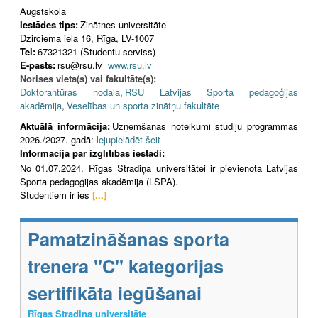
Augstskola
Iestādes tips:
Zinātnes universitāte
Dzirciema iela 16, Rīga, LV-1007
Tel:
67321321 (Studentu serviss)
E-pasts:
rsu@rsu.lv
www.rsu.lv
Norises vieta(s) vai fakultāte(s):
Doktorantūras nodaļa
,
RSU Latvijas Sporta pedagoģijas
akadēmija
,
Veselības un sporta zinātņu fakultāte
Aktuālā informācija:
Uzņemšanas noteikumi studiju programmās
2026./2027. gadā:
lejupielādēt šeit
Informācija par izglītības iestādi:
No 01.07.2024. Rīgas Stradiņa universitātei ir pievienota Latvijas
Sporta pedagoģijas akadēmija (LSPA).
Studentiem ir ies
[...]
Pamatzināšanas sporta
trenera "C" kategorijas
sertifikāta iegūšanai
Rīgas Stradiņa universitāte