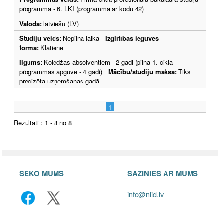
programma - 6. LKI (programma ar kodu 42)
Valoda:
latviešu (LV)
Studiju veids:
Nepilna laika
Izglītības ieguves
forma:
Klātiene
Ilgums:
Koledžas absolventiem - 2 gadi (pilna 1. cikla
programmas apguve - 4 gadi)
Mācību/studiju maksa:
Tiks
precizēta uzņemšanas gadā
1
Rezultāti : 1 - 8 no 8
SEKO MUMS
SAZINIES AR MUMS
info@niid.lv