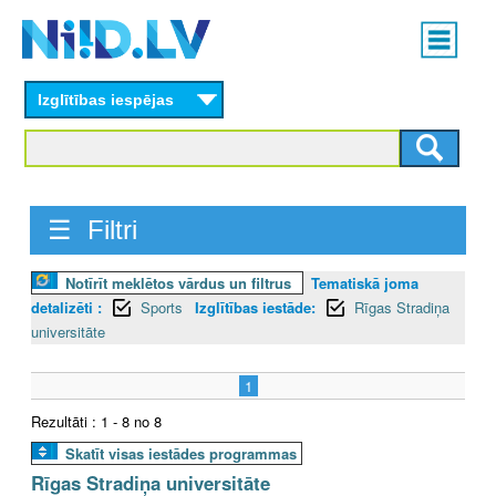
Skip
Main
to
menu
N
main
content
Izglītības iespējas
I
I
D
☰ Filtri
.
Notīrīt meklētos vārdus un filtrus
Tematiskā joma
L
detalizēti :
Sports
Izglītības iestāde:
Rīgas Stradiņa
V
universitāte
1
Rezultāti : 1 - 8 no 8
Skatīt visas iestādes programmas
Rīgas Stradiņa universitāte