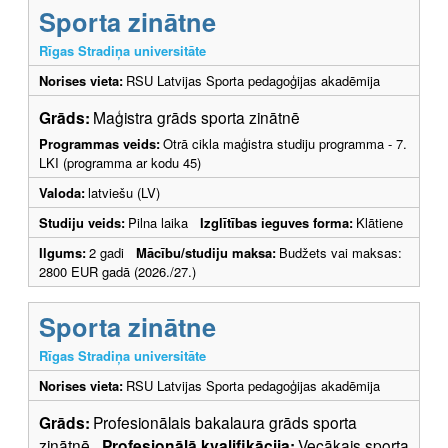
Sporta zinātne
Rīgas Stradiņa universitāte
Norises vieta:
RSU Latvijas Sporta pedagoģijas akadēmija
Grāds:
Maģistra grāds sporta zinātnē
Programmas veids:
Otrā cikla maģistra studiju programma - 7.
LKI (programma ar kodu 45)
Valoda:
latviešu (LV)
Studiju veids:
Pilna laika
Izglītības ieguves forma:
Klātiene
Ilgums:
2 gadi
Mācību/studiju maksa:
Budžets vai maksas:
2800 EUR gadā (2026./27.)
Sporta zinātne
Rīgas Stradiņa universitāte
Norises vieta:
RSU Latvijas Sporta pedagoģijas akadēmija
Grāds:
Profesionālais bakalaura grāds sporta
zinātnē
Profesionālā kvalifikācija:
Vecākais sporta