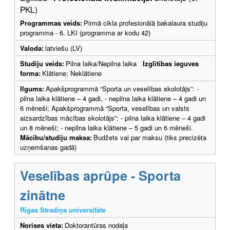
PKL)
Programmas veids:
Pirmā cikla profesionālā bakalaura studiju
programma - 6. LKI (programma ar kodu 42)
Valoda:
latviešu (LV)
Studiju veids:
Pilna laika/Nepilna laika
Izglītības ieguves
forma:
Klātiene; Neklātiene
Ilgums:
Apakšprogrammā “Sporta un veselības skolotājs”: -
pilna laika klātiene – 4 gadi, - nepilna laika klātiene – 4 gadi un
6 mēneši; Apakšprogrammā “Sporta, veselības un valsts
aizsardzības mācības skolotājs”: - pilna laika klātiene – 4 gadi
un 8 mēneši; - nepilna laika klātiene – 5 gadi un 6 mēneši.
Mācību/studiju maksa:
Budžets vai par maksu (tiks precizēta
uzņemšanas gadā)
Veselības aprūpe - Sporta
zinātne
Rīgas Stradiņa universitāte
Norises vieta:
Doktorantūras nodaļa