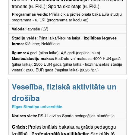
treneris (6. PKL); Sporta skolotājs (6. PKL)
Programmas veids:
Pirmā cikla profesionālā bakalaura studiju
programma - 6. LKI (programma ar kodu 42)
Valoda:
latviešu (LV)
Studiju veids:
Pilna laika/Nepilna laika
Izglītības ieguves
forma:
Klātiene; Neklātiene
Ilgums:
4 gadi (pilna laika), 4,5 gadi (nepilna laika)
Mācību/studiju maksa:
Budžets vai maksas: 4000 EUR gadā
(pilna laika); 2500 EUR gadā (pilna laika - līdzfinansētās studiju
vietas); 2500 EUR gadā (nepilna laika) (2026./27.)
Veselība, fiziskā aktivitāte un
drošība
Rīgas Stradiņa universitāte
Norises vieta:
RSU Latvijas Sporta pedagoģijas akadēmija
Grāds:
Profesionālais bakalaura grāds pedagogu
izglītībā
Profesionālā kvalifikācija:
Skolotājs (6.