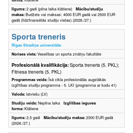
Ilgums:
2 gadi (pilna laika klātiene)
Mācību/studiju
maksa:
Budžets vai maksas: 4000 EUR gadā vai 2500 EUR
gadā (līdzfinansētās studiju vietas) (2026./27.)
Sporta treneris
Rīgas Stradiņa universitāte
Norises vieta:
Veselības un sporta zinātņu fakultāte
Profesionālā kvalifikācija:
Sporta treneris (5. PKL);
Fitnesa treneris (5. PKL)
Programmas veids:
Īsā cikla profesionālās augstākās
izglītības studiju programma - 5. LKI (programma ar kodu 41)
Valoda:
latviešu (LV)
Studiju veids:
Nepilna laika
Izglītības ieguves
forma:
Klātiene
Ilgums:
2,5 gadi
Mācību/studiju maksa:
2300 EUR gadā
(2026./27.)