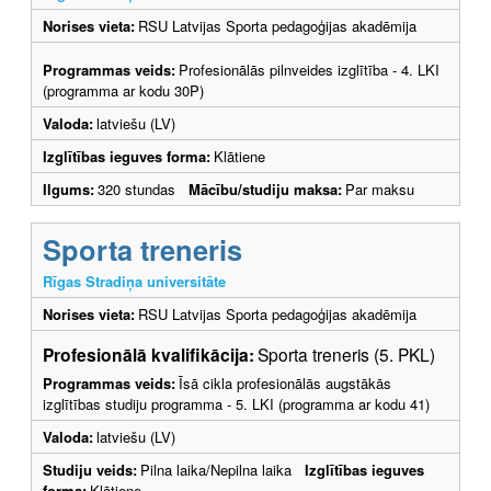
Norises vieta:
RSU Latvijas Sporta pedagoģijas akadēmija
Programmas veids:
Profesionālās pilnveides izglītība - 4. LKI
(programma ar kodu 30P)
Valoda:
latviešu (LV)
Izglītības ieguves forma:
Klātiene
Ilgums:
320 stundas
Mācību/studiju maksa:
Par maksu
Sporta treneris
Rīgas Stradiņa universitāte
Norises vieta:
RSU Latvijas Sporta pedagoģijas akadēmija
Profesionālā kvalifikācija:
Sporta treneris (5. PKL)
Programmas veids:
Īsā cikla profesionālās augstākās
izglītības studiju programma - 5. LKI (programma ar kodu 41)
Valoda:
latviešu (LV)
Studiju veids:
Pilna laika/Nepilna laika
Izglītības ieguves
forma:
Klātiene