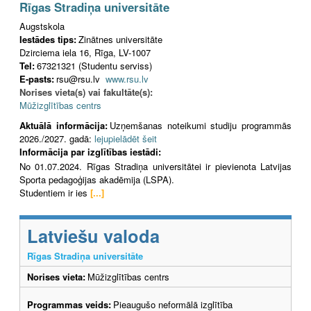
Rīgas Stradiņa universitāte
Augstskola
Iestādes tips:
Zinātnes universitāte
Dzirciema iela 16, Rīga, LV-1007
Tel:
67321321 (Studentu serviss)
E-pasts:
rsu@rsu.lv
www.rsu.lv
Norises vieta(s) vai fakultāte(s):
Mūžizglītības centrs
Aktuālā informācija:
Uzņemšanas noteikumi studiju programmās
2026./2027. gadā:
lejupielādēt šeit
Informācija par izglītības iestādi:
No 01.07.2024. Rīgas Stradiņa universitātei ir pievienota Latvijas
Sporta pedagoģijas akadēmija (LSPA).
Studentiem ir ies
[...]
Latviešu valoda
Rīgas Stradiņa universitāte
Norises vieta:
Mūžizglītības centrs
Programmas veids:
Pieaugušo neformālā izglītība