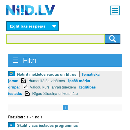
Skip
Main
to
menu
N
main
content
Izglītības iespējas
I
I
D
☰ Filtri
.
Notīrīt meklētos vārdus un filtrus
Tematiskā
L
joma:
Humanitārās zinātnes
Īpašā mērķa
V
grupa:
Valodu kursi ārvalstniekiem
Izglītības
iestāde:
Rīgas Stradiņa universitāte
1
Rezultāti : 1 - 1 no 1
Skatīt visas iestādes programmas