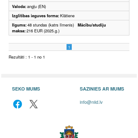
Valoda:
angļu (EN)
Izglītības ieguves forma:
Klātiene
Ilgums:
48 stundas (katrs līmenis)
Mācību/studiju
maksa:
216 EUR (2025.g.)
1
Rezultāti : 1 - 1 no 1
SEKO MUMS
SAZINIES AR MUMS
info@niid.lv