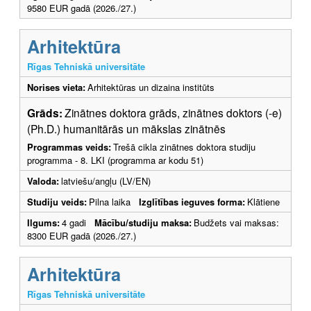
9580 EUR gadā (2026./27.)
Arhitektūra
Rīgas Tehniskā universitāte
Norises vieta:
Arhitektūras un dizaina institūts
Grāds:
Zinātnes doktora grāds, zinātnes doktors (-e)
(Ph.D.) humanitārās un mākslas zinātnēs
Programmas veids:
Trešā cikla zinātnes doktora studiju
programma - 8. LKI (programma ar kodu 51)
Valoda:
latviešu/angļu (LV/EN)
Studiju veids:
Pilna laika
Izglītības ieguves forma:
Klātiene
Ilgums:
4 gadi
Mācību/studiju maksa:
Budžets vai maksas:
8300 EUR gadā (2026./27.)
Arhitektūra
Rīgas Tehniskā universitāte