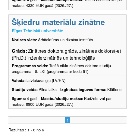
maksu: 4330 EUR gadā (2026./27.)
Šķiedru materiālu zinātne
Rīgas Tehniskā universitāte
Norises vieta:
Arhitektūras un dizaina institūts
Grāds:
Zinātnes doktora grāds, zinātnes doktors(-e)
(Ph.D.) inženierzinātnēs un tehnoloģijās
Programmas veids:
Trešā cikla zinātnes doktora studiju
programma - 8. LKI (programma ar kodu 51)
Valoda:
latviešu/angļu (LV/EN)
Studiju veids:
Pilna laika
Izglītības ieguves forma:
Klātiene
Ilgums:
4 gadi
Mācību/studiju maksa:
Budžets vai par
maksu: 8800 EUR gadā (2026./27.)
1
Rezultāti : 1 - 6 no 6