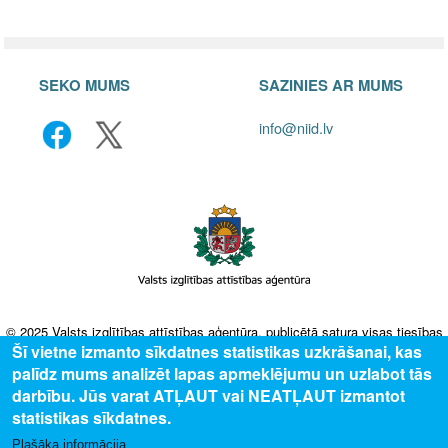
SEKO MUMS
SAZINIES AR MUMS
info@niid.lv
© 2025 Valsts izglītības attīstības aģentūra, publicētā satura visas tiesības
Šī vietne izmanto sīkdatnes statistikas uzkrāšanai, kas
aizsargātas.
palīdz mums analizēt lapas apmeklējumu un uzlabot tās
darbību. Jūs varat ATĻAUT vai NEATĻAUT izmantot
statistikas sīkdatnes.
Plašāka informācija