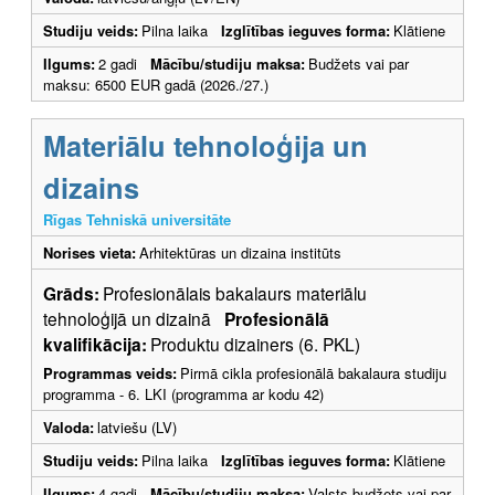
Studiju veids:
Pilna laika
Izglītības ieguves forma:
Klātiene
Ilgums:
2 gadi
Mācību/studiju maksa:
Budžets vai par
maksu: 6500 EUR gadā (2026./27.)
Materiālu tehnoloģija un
dizains
Rīgas Tehniskā universitāte
Norises vieta:
Arhitektūras un dizaina institūts
Grāds:
Profesionālais bakalaurs materiālu
tehnoloģijā un dizainā
Profesionālā
kvalifikācija:
Produktu dizainers (6. PKL)
Programmas veids:
Pirmā cikla profesionālā bakalaura studiju
programma - 6. LKI (programma ar kodu 42)
Valoda:
latviešu (LV)
Studiju veids:
Pilna laika
Izglītības ieguves forma:
Klātiene
Ilgums:
4 gadi
Mācību/studiju maksa:
Valsts budžets vai par