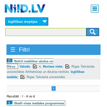
Skip
Main
to
menu
N
main
content
Izglītības iespējas
I
I
D
☰ Filtri
.
Notīrīt meklētos vārdus un
L
filtrus
Valoda:
lv
Norises vieta:
Rīgas Tehniskās
V
universitātes Arhitektūras un dizaina institūts
Izglītības
iestāde:
Rīgas Tehniskā universitāte
1
Rezultāti : 1 - 6 no 6
Skatīt visas iestādes programmas