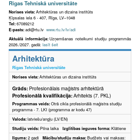
Rīgas Tehniskā universitāte
Norises vieta:
Arhitektūras un dizaina institūts
Ķīpsalas iela 6 - 407, Rīga, LV–1048
Tel:
67089212
E-pasts:
adi@rtu.lv
www.rtu.lv/lv/adi
Aktuālā informācija:
Uzņemšanas noteikumi studiju programmās
2026./2027. gadā:
lasīt šeit
Arhitektūra
Rīgas Tehniskā universitāte
Norises vieta:
Arhitektūras un dizaina institūts
Grāds:
Profesionālais maģistrs arhitektūrā
Profesionālā kvalifikācija:
Arhitekts (7. PKL)
Programmas veids:
Otrā cikla profesionālā maģistra studiju
programma - 7. LKI (programma ar kodu 47)
Valoda:
latviešu/angļu (LV/EN)
Studiju veids:
Pilna laika
Izglītības ieguves forma:
Klātiene
Ilgums:
2 gadi
Mācību/studiju maksa:
Budžets vai maksas: