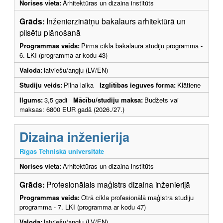
Norises vieta:
Arhitektūras un dizaina institūts
Grāds:
Inženierzinātņu bakalaurs arhitektūrā un
pilsētu plānošanā
Programmas veids:
Pirmā cikla bakalaura studiju programma -
6. LKI (programma ar kodu 43)
Valoda:
latviešu/angļu (LV/EN)
Studiju veids:
Pilna laika
Izglītības ieguves forma:
Klātiene
Ilgums:
3,5 gadi
Mācību/studiju maksa:
Budžets vai
maksas: 6800 EUR gadā (2026./27.)
Dizaina inženierija
Rīgas Tehniskā universitāte
Norises vieta:
Arhitektūras un dizaina institūts
Grāds:
Profesionālais maģistrs dizaina inženierijā
Programmas veids:
Otrā cikla profesionālā maģistra studiju
programma - 7. LKI (programma ar kodu 47)
Valoda:
latviešu/angļu (LV/EN)