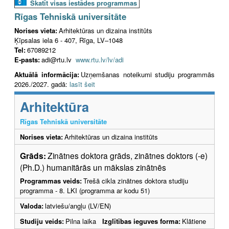
Skatīt visas iestādes programmas
Rīgas Tehniskā universitāte
Norises vieta:
Arhitektūras un dizaina institūts
Ķīpsalas iela 6 - 407, Rīga, LV–1048
Tel:
67089212
E-pasts:
adi@rtu.lv
www.rtu.lv/lv/adi
Aktuālā informācija:
Uzņemšanas noteikumi studiju programmās
2026./2027. gadā:
lasīt šeit
Arhitektūra
Rīgas Tehniskā universitāte
Norises vieta:
Arhitektūras un dizaina institūts
Grāds:
Zinātnes doktora grāds, zinātnes doktors (-e)
(Ph.D.) humanitārās un mākslas zinātnēs
Programmas veids:
Trešā cikla zinātnes doktora studiju
programma - 8. LKI (programma ar kodu 51)
Valoda:
latviešu/angļu (LV/EN)
Studiju veids:
Pilna laika
Izglītības ieguves forma:
Klātiene