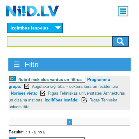
Skip
Main
to
menu
N
main
content
Izglītības iespējas
I
I
D
☰ Filtri
.
Notīrīt meklētos vārdus un filtrus
Programmu
L
grupa:
Augstākā izglītība – doktorantūra un rezidentūra
V
Norises vieta:
Rīgas Tehniskās universitātes Arhitektūras
un dizaina institūts
Izglītības iestāde:
Rīgas Tehniskā
universitāte
1
Rezultāti : 1 - 2 no 2