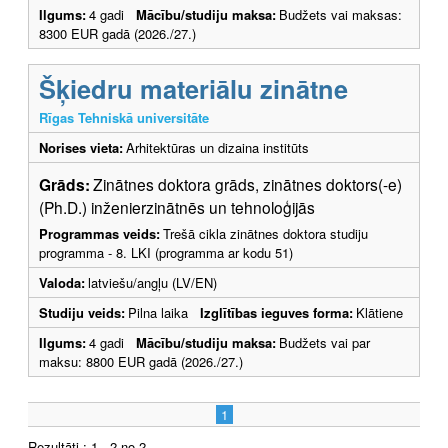
Ilgums:
4 gadi
Mācību/studiju maksa:
Budžets vai maksas:
8300 EUR gadā (2026./27.)
Šķiedru materiālu zinātne
Rīgas Tehniskā universitāte
Norises vieta:
Arhitektūras un dizaina institūts
Grāds:
Zinātnes doktora grāds, zinātnes doktors(-e)
(Ph.D.) inženierzinātnēs un tehnoloģijās
Programmas veids:
Trešā cikla zinātnes doktora studiju
programma - 8. LKI (programma ar kodu 51)
Valoda:
latviešu/angļu (LV/EN)
Studiju veids:
Pilna laika
Izglītības ieguves forma:
Klātiene
Ilgums:
4 gadi
Mācību/studiju maksa:
Budžets vai par
maksu: 8800 EUR gadā (2026./27.)
1
Rezultāti : 1 - 2 no 2