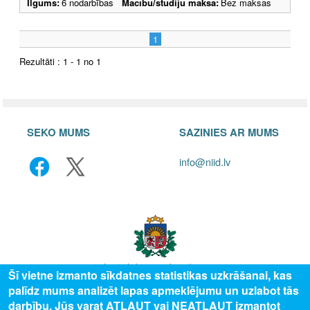
Ilgums:
6 nodarbības
Mācību/studiju maksa:
Bez maksas
1
Rezultāti : 1 - 1 no 1
SEKO MUMS
SAZINIES AR MUMS
info@niid.lv
Šī vietne izmanto sīkdatnes statistikas uzkrāšanai, kas
palīdz mums analizēt lapas apmeklējumu un uzlabot tās
© 2025 Valsts izglītības attīstības aģentūra, publicētā satura visas tiesības
darbību. Jūs varat ATĻAUT vai NEATĻAUT izmantot