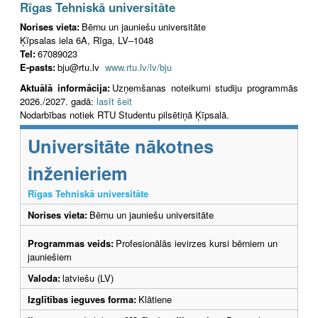
Rīgas Tehniskā universitāte
Norises vieta:
Bērnu un jauniešu universitāte
Ķīpsalas iela 6A, Rīga, LV–1048
Tel:
67089023
E-pasts:
bju@rtu.lv
www.rtu.lv/lv/bju
Aktuālā informācija:
Uzņemšanas noteikumi studiju programmās
2026./2027. gadā:
lasīt šeit
Nodarbības notiek RTU Studentu pilsētiņā Ķīpsalā.
Universitāte nākotnes
inženieriem
Rīgas Tehniskā universitāte
Norises vieta:
Bērnu un jauniešu universitāte
Programmas veids:
Profesionālās ievirzes kursi bērniem un
jauniešiem
Valoda:
latviešu (LV)
Izglītības ieguves forma:
Klātiene