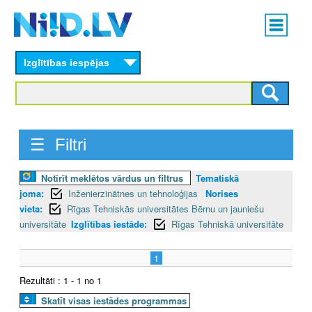
Skip
Main
to
menu
N
main
content
Izglītības iespējas
I
I
D
☰ Filtri
.
Notīrīt meklētos vārdus un filtrus
Tematiskā
L
joma:
Inženierzinātnes un tehnoloģijas
Norises
V
vieta:
Rīgas Tehniskās universitātes Bērnu un jauniešu
universitāte
Izglītības iestāde:
Rīgas Tehniskā universitāte
1
Rezultāti : 1 - 1 no 1
Skatīt visas iestādes programmas