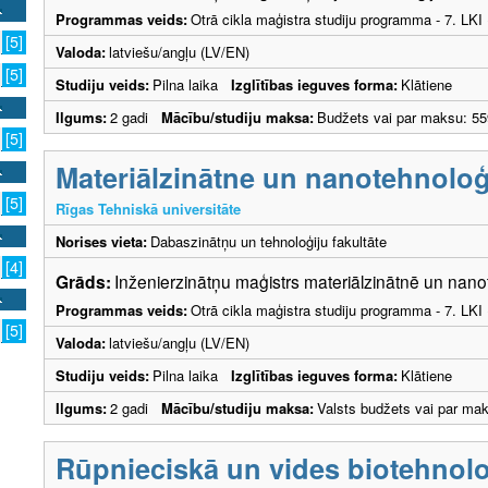
Programmas veids:
Otrā cikla maģistra studiju programma - 7. LK
[5]
Valoda:
latviešu/angļu (LV/EN)
[5]
Studiju veids:
Pilna laika
Izglītības ieguves forma:
Klātiene
Ilgums:
2 gadi
Mācību/studiju maksa:
Budžets vai par maksu: 55
[5]
Materiālzinātne un nanotehnoloģ
[5]
Rīgas Tehniskā universitāte
Norises vieta:
Dabaszinātņu un tehnoloģiju fakultāte
[4]
Grāds:
Inženierzinātņu maģistrs materiālzinātnē un nan
Programmas veids:
Otrā cikla maģistra studiju programma - 7. LK
[5]
Valoda:
latviešu/angļu (LV/EN)
Studiju veids:
Pilna laika
Izglītības ieguves forma:
Klātiene
Ilgums:
2 gadi
Mācību/studiju maksa:
Valsts budžets vai par ma
Rūpnieciskā un vides biotehnolo