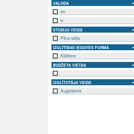
VALODA
en
lv
STUDIJU VEIDS
Pilna laika
IZGLĪTĪBAS IEGUVES FORMA
Klātiene
BUDŽETA VIETAS
IZGLĪTOTĀJA VEIDS
Augstskola