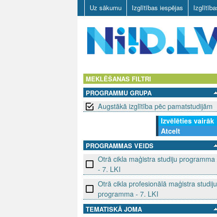
Uz sākumu
Izglītības iespējas
Izglītīb
N
I
MEKLĒŠANAS FILTRI
PROGRAMMU GRUPA
I
Augstākā izglītība pēc pamatstudijām
D
Izvēlēties vairāk
Atcelt
.
PROGRAMMAS VEIDS
L
Otrā cikla maģistra studiju programma
- 7. LKI
V
Otrā cikla profesionālā maģistra studiju
programma - 7. LKI
TEMATISKĀ JOMA