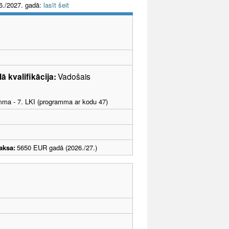
6./2027. gadā:
lasīt šeit
ā kvalifikācija:
Vadošais
amma - 7. LKI (programma ar kodu 47)
aksa:
5650 EUR gadā (2026./27.)