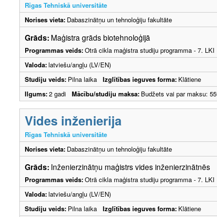
Rīgas Tehniskā universitāte
Norises vieta:
Dabaszinātņu un tehnoloģiju fakultāte
Grāds:
Maģistra grāds biotehnoloģijā
Programmas veids:
Otrā cikla maģistra studiju programma - 7. LK
Valoda:
latviešu/angļu (LV/EN)
Studiju veids:
Pilna laika
Izglītības ieguves forma:
Klātiene
Ilgums:
2 gadi
Mācību/studiju maksa:
Budžets vai par maksu: 55
Vides inženierija
Rīgas Tehniskā universitāte
Norises vieta:
Dabaszinātņu un tehnoloģiju fakultāte
Grāds:
Inženierzinātņu maģistrs vides inženierzinātnēs
Programmas veids:
Otrā cikla maģistra studiju programma - 7. LK
Valoda:
latviešu/angļu (LV/EN)
Studiju veids:
Pilna laika
Izglītības ieguves forma:
Klātiene