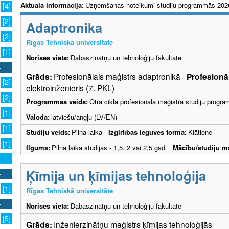
Aktuālā informācija:
Uzņemšanas noteikumi studiju programmās 202
[4]
[2]
Adaptronika
[2]
Rīgas Tehniskā universitāte
[1]
Norises vieta:
Dabaszinātņu un tehnoloģiju fakultāte
Grāds:
Profesionālais maģistrs adaptronikā
Profesionāl
[2]
elektroinženieris (7. PKL)
[2]
Programmas veids:
Otrā cikla profesionālā maģistra studiju progr
[1]
Valoda:
latviešu/angļu (LV/EN)
[1]
Studiju veids:
Pilna laika
Izglītības ieguves forma:
Klātiene
[1]
Ilgums:
Pilna laika studijas - 1,5, 2 vai 2,5 gadi
Mācību/studiju m
Ķīmija un ķīmijas tehnoloģija
[1]
Rīgas Tehniskā universitāte
Norises vieta:
Dabaszinātņu un tehnoloģiju fakultāte
[5]
Grāds:
Inženierzinātņu maģistrs ķīmijas tehnoloģijās