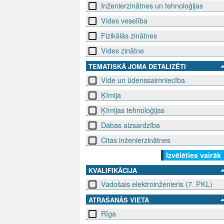
Inženierzinātnes un tehnoloģijas
Vides veselība
Fizikālās zinātnes
Vides zinātne
TEMATISKĀ JOMA DETALIZĒTI
Vide un ūdenssaimniecība
Ķīmija
Ķīmijas tehnoloģijas
Dabas aizsardzība
Citas inženierzinātnes
Izvēlēties vairāk
KVALIFIKĀCIJA
Vadošais elektroinženieris (7. PKL)
ATRAŠANĀS VIETA
Rīga