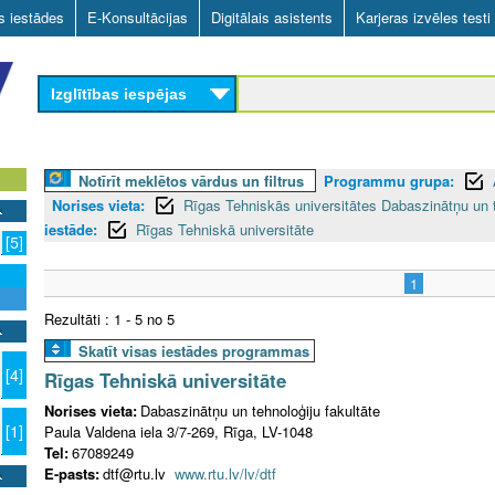
Skip
as iestādes
E-Konsultācijas
Digitālais asistents
Karjeras izvēles testi
to
main
Izglītības iespējas
content
Notīrīt meklētos vārdus un filtrus
Programmu grupa:
Norises vieta:
Rīgas Tehniskās universitātes Dabaszinātņu un t
iestāde:
Rīgas Tehniskā universitāte
[5]
1
Rezultāti : 1 - 5 no 5
Skatīt visas iestādes programmas
[4]
Rīgas Tehniskā universitāte
Norises vieta:
Dabaszinātņu un tehnoloģiju fakultāte
[1]
Paula Valdena iela 3/7-269, Rīga, LV-1048
Tel:
67089249
E-pasts:
dtf@rtu.lv
www.rtu.lv/lv/dtf