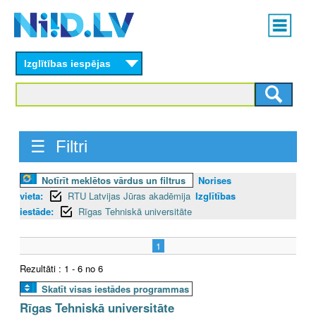
Skip
Main
to
menu
N
main
content
Izglītības iespējas
I
I
D
☰ Filtri
.
Notīrīt meklētos vārdus un filtrus
Norises
L
vieta:
RTU Latvijas Jūras akadēmija
Izglītības
V
iestāde:
Rīgas Tehniskā universitāte
1
Rezultāti : 1 - 6 no 6
Skatīt visas iestādes programmas
Rīgas Tehniskā universitāte