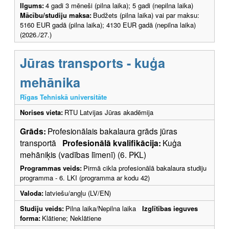
Ilgums:
4 gadi 3 mēneši (pilna laika); 5 gadi (nepilna laika)
Mācību/studiju maksa:
Budžets (pilna laika) vai par maksu:
5160 EUR gadā (pilna laika); 4130 EUR gadā (nepilna laika)
(2026./27.)
Jūras transports - kuģa
mehānika
Rīgas Tehniskā universitāte
Norises vieta:
RTU Latvijas Jūras akadēmija
Grāds:
Profesionālais bakalaura grāds jūras
transportā
Profesionālā kvalifikācija:
Kuģa
mehāniķis (vadības līmenī) (6. PKL)
Programmas veids:
Pirmā cikla profesionālā bakalaura studiju
programma - 6. LKI (programma ar kodu 42)
Valoda:
latviešu/angļu (LV/EN)
Studiju veids:
Pilna laika/Nepilna laika
Izglītības ieguves
forma:
Klātiene; Neklātiene