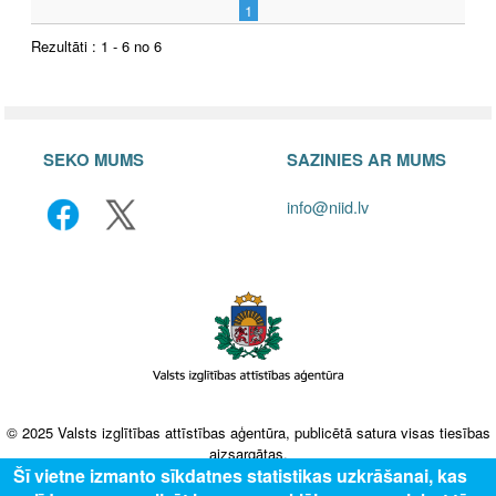
1
Rezultāti : 1 - 6 no 6
SEKO MUMS
SAZINIES AR MUMS
info@niid.lv
© 2025 Valsts izglītības attīstības aģentūra, publicētā satura visas tiesības
aizsargātas.
Šī vietne izmanto sīkdatnes statistikas uzkrāšanai, kas