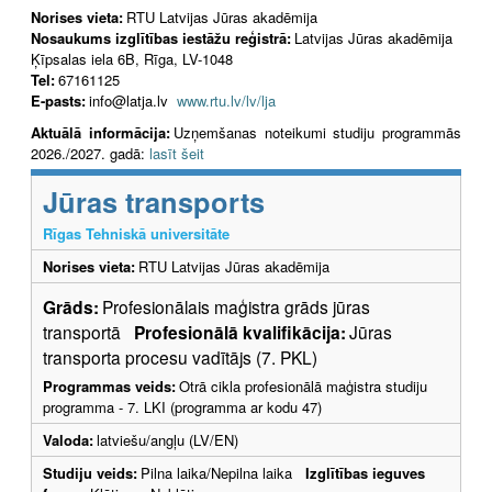
Norises vieta:
RTU Latvijas Jūras akadēmija
Nosaukums izglītības iestāžu reģistrā:
Latvijas Jūras akadēmija
Ķīpsalas iela 6B, Rīga, LV-1048
Tel:
67161125
E-pasts:
info@latja.lv
www.rtu.lv/lv/lja
Aktuālā informācija:
Uzņemšanas noteikumi studiju programmās
2026./2027. gadā:
lasīt šeit
Jūras transports
Rīgas Tehniskā universitāte
Norises vieta:
RTU Latvijas Jūras akadēmija
Grāds:
Profesionālais maģistra grāds jūras
transportā
Profesionālā kvalifikācija:
Jūras
transporta procesu vadītājs (7. PKL)
Programmas veids:
Otrā cikla profesionālā maģistra studiju
programma - 7. LKI (programma ar kodu 47)
Valoda:
latviešu/angļu (LV/EN)
Studiju veids:
Pilna laika/Nepilna laika
Izglītības ieguves