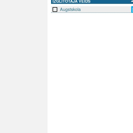
IZGLĪTOTĀJA VEIDS
Augstskola