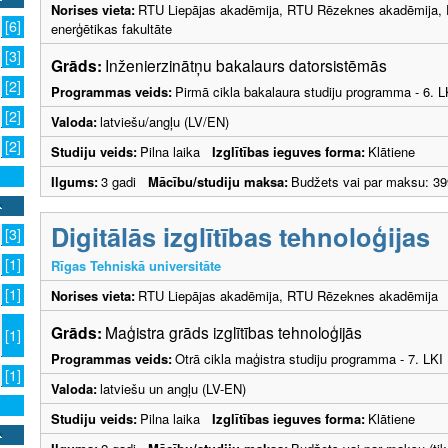
Norises vieta:
RTU Liepājas akadēmija, RTU Rēzeknes akadēmija, Da
[6]
enerģētikas fakultāte
[3]
Grāds:
Inženierzinātņu bakalaurs datorsistēmās
[2]
Programmas veids:
Pirmā cikla bakalaura studiju programma - 6. 
[2]
Valoda:
latviešu/angļu (LV/EN)
[2]
Studiju veids:
Pilna laika
Izglītības ieguves forma:
Klātiene
Ilgums:
3 gadi
Mācību/studiju maksa:
Budžets vai par maksu: 39
Digitālās izglītības tehnoloģijas
[3]
[1]
Rīgas Tehniskā universitāte
[1]
Norises vieta:
RTU Liepājas akadēmija, RTU Rēzeknes akadēmija
Grāds:
Maģistra grāds izglītības tehnoloģijās
[1]
Programmas veids:
Otrā cikla maģistra studiju programma - 7. LK
[1]
Valoda:
latviešu un angļu (LV-EN)
Studiju veids:
Pilna laika
Izglītības ieguves forma:
Klātiene