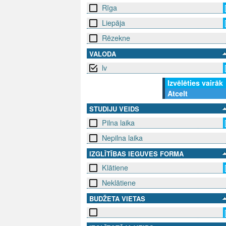
Rīga
Liepāja
Rēzekne
VALODA
lv
Izvēlēties vairāk
Atcelt
STUDIJU VEIDS
Pilna laika
Nepilna laika
IZGLĪTĪBAS IEGUVES FORMA
Klātiene
Neklātiene
BUDŽETA VIETAS