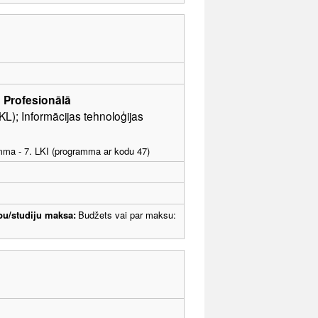
s
Profesionālā
L); Informācijas tehnoloģijas
amma - 7. LKI (programma ar kodu 47)
bu/studiju maksa:
Budžets vai par maksu: