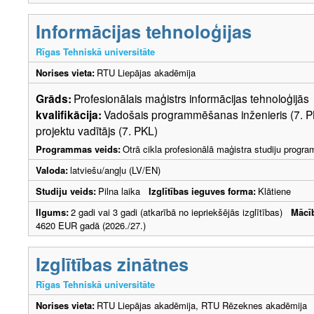
Informācijas tehnoloģijas
Rīgas Tehniskā universitāte
Norises vieta:
RTU Liepājas akadēmija
Grāds:
Profesionālais maģistrs informācijas tehnoloģijā
kvalifikācija:
Vadošais programmēšanas inženieris (7. PK
projektu vadītājs (7. PKL)
Programmas veids:
Otrā cikla profesionālā maģistra studiju progr
Valoda:
latviešu/angļu (LV/EN)
Studiju veids:
Pilna laika
Izglītības ieguves forma:
Klātiene
Ilgums:
2 gadi vai 3 gadi (atkarībā no iepriekšējās izglītības)
Mācī
4620 EUR gadā (2026./27.)
Izglītības zinātnes
Rīgas Tehniskā universitāte
Norises vieta:
RTU Liepājas akadēmija, RTU Rēzeknes akadēmija