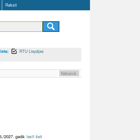
Raksti
ieta:
RTU Liepājas
Nākamā
6./2027. gadā:
lasīt šeit