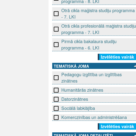
programma - 8. LKI
Otrā cikla maģistra studiju programma
- 7. LKI
Otrā cikla profesionālā maģistra studiju
programma - 7. LKI
Pirmā cikla bakalaura studiju
programma - 6. LKI
Izvēlēties vairāk
TEMATISKĀ JOMA
Pedagogu izglītība un izglītības
zinātnes
Humanitārās zinātnes
Datorzinātnes
Sociālā labklājība
Komerczinības un administrēšana
Izvēlēties vairāk
TEMATISKĀ JOMA DETALIZĒTI