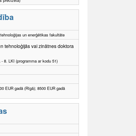
s precizēta)
dība
tehnoloģijas un enerģētikas fakultāte
n tehnoloģijās vai zinātnes doktora
a - 8. LKI (programma ar kodu 51)
800 EUR gadā (Rīgā); 8500 EUR gadā
as