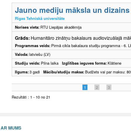
Jauno mediju māksla un dizains
Rīgas Tehniskā universitāte
Norises vieta:
RTU Liepājas akadēmija
Grāds:
Humanitāro zinātņu bakalaurs audiovizuālajā m
Programmas veids:
Pirmā cikla bakalaura studiju programma - 6. 
Valoda:
latviešu (LV)
Studiju veids:
Pilna laika
Izglītības ieguves forma:
Klātiene
Ilgums:
3 gadi
Mācību/studiju maksa:
Budžets vai par maksu: 80
1
2
3
Rezultāti : 1 - 10 no 21
S AR MUMS