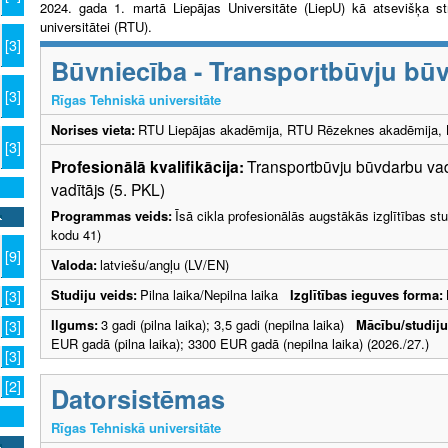
2024. gada 1. martā Liepājas Universitāte (LiepU) kā atsevišķa st
universitātei (RTU).
[3]
Būvniecība - Transportbūvju būv
[3]
Rīgas Tehniskā universitāte
Norises vieta:
RTU Liepājas akadēmija, RTU Rēzeknes akadēmija, B
[3]
Profesionālā kvalifikācija:
Transportbūvju būvdarbu vad
vadītājs (5. PKL)
Programmas veids:
Īsā cikla profesionālās augstākās izglītības s
kodu 41)
[9]
Valoda:
latviešu/angļu (LV/EN)
Studiju veids:
Pilna laika/Nepilna laika
Izglītības ieguves forma:
[3]
Ilgums:
3 gadi (pilna laika); 3,5 gadi (nepilna laika)
Mācību/studij
[3]
EUR gadā (pilna laika); 3300 EUR gadā (nepilna laika) (2026./27.)
[3]
[2]
Datorsistēmas
Rīgas Tehniskā universitāte