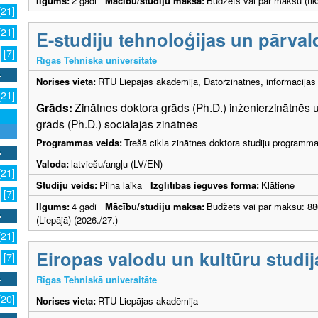
Ilgums:
2 gadi
Mācību/studiju maksa:
Budžets vai par maksu (tik
[21]
[21]
E-studiju tehnoloģijas un pārval
[7]
Rīgas Tehniskā universitāte
Norises vieta:
RTU Liepājas akadēmija, Datorzinātnes, informācijas 
[21]
Grāds:
Zinātnes doktora grāds (Ph.D.) inženierzinātnēs u
grāds (Ph.D.) sociālajās zinātnēs
Programmas veids:
Trešā cikla zinātnes doktora studiju programm
Valoda:
latviešu/angļu (LV/EN)
[21]
Studiju veids:
Pilna laika
Izglītības ieguves forma:
Klātiene
[7]
Ilgums:
4 gadi
Mācību/studiju maksa:
Budžets vai par maksu: 8
(Liepājā) (2026./27.)
[21]
Eiropas valodu un kultūru studij
[7]
Rīgas Tehniskā universitāte
[20]
Norises vieta:
RTU Liepājas akadēmija