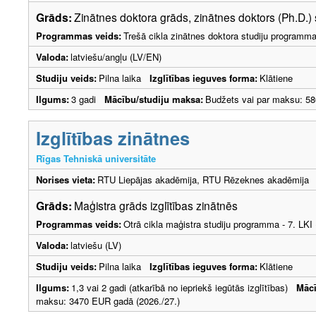
Grāds:
Zinātnes doktora grāds, zinātnes doktors (Ph.D.)
Programmas veids:
Trešā cikla zinātnes doktora studiju programm
Valoda:
latviešu/angļu (LV/EN)
Studiju veids:
Pilna laika
Izglītības ieguves forma:
Klātiene
Ilgums:
3 gadi
Mācību/studiju maksa:
Budžets vai par maksu: 58
Izglītības zinātnes
Rīgas Tehniskā universitāte
Norises vieta:
RTU Liepājas akadēmija, RTU Rēzeknes akadēmija
Grāds:
Maģistra grāds izglītības zinātnēs
Programmas veids:
Otrā cikla maģistra studiju programma - 7. LK
Valoda:
latviešu (LV)
Studiju veids:
Pilna laika
Izglītības ieguves forma:
Klātiene
Ilgums:
1,3 vai 2 gadi (atkarībā no iepriekš iegūtās izglītības)
Mācī
maksu: 3470 EUR gadā (2026./27.)