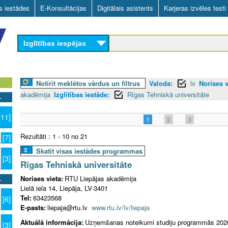
Skip
as iestādes
E-Konsultācijas
Digitālais asistents
Karjeras izvēles testi
to
main
Izglītības iespējas
content
Notīrīt meklētos vārdus un filtrus
Valoda:
lv
Norises v
akadēmija
Izglītības iestāde:
Rīgas Tehniskā universitāte
[11]
1
2
3
Rezultāti : 1 - 10 no 21
[7]
Skatīt visas iestādes programmas
[3]
Rīgas Tehniskā universitāte
Norises vieta:
RTU Liepājas akadēmija
Lielā iela 14, Liepāja, LV-3401
Tel:
63423568
[6]
E-pasts:
liepaja@rtu.lv
www.rtu.lv/lv/liepaja
Aktuālā informācija:
Uzņemšanas noteikumi studiju programmās 202
[3]