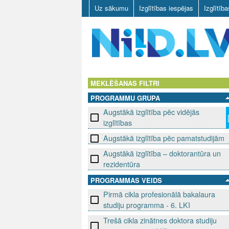
Uz sākumu
Izglītības iespējas
Izglītīb
N
I
MEKLĒŠANAS FILTRI
PROGRAMMU GRUPA
I
Augstākā izglītība pēc vidējās
D
izglītības
Augstākā izglītība pēc pamatstudijām
.
Augstākā izglītība – doktorantūra un
L
rezidentūra
PROGRAMMAS VEIDS
V
Pirmā cikla profesionālā bakalaura
studiju programma - 6. LKI
Trešā cikla zinātnes doktora studiju