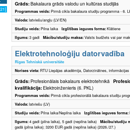
Grāds:
Bakalaura grāds valodu un kultūras studijās
[21]
Programmas veids:
Pirmā cikla bakalaura studiju programma - 6. 
Valoda:
latviešu/angļu (LV/EN)
Studiju veids:
Pilna laika
Izglītības ieguves forma:
Klātiene
Ilgums:
3 gadi
Mācību/studiju maksa:
Valsts budžets vai par ma
Elektrotehnoloģiju datorvadība
Rīgas Tehniskā universitāte
Norises vieta:
RTU Liepājas akadēmija, Datorzinātnes, informācijas 
Grāds:
Profesionālais bakalaurs elektrotehnikā
Profesi
kvalifikācija:
Elektroinženieris (6. PKL)
Programmas veids:
Pirmā cikla profesionālā bakalaura studiju pr
Valoda:
latviešu (LV)
Studiju veids:
Pilna laika/Nepilna laika
Izglītības ieguves forma:
Ilgums:
4 gadi (pilna laika), 5 gadi (nepilna laika)
Mācību/studiju 
gadā (pilna laika); 3200 EUR gadā (nepilna laika) (2026./27.)