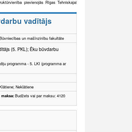
ruktūrvienība pievienojās Rīgas Tehniskajai
darbu vadītājs
ūvniecības un mašīnzinību fakultāte
ītājs (5. PKL); Ēku būvdarbu
tudiju programma - 5. LKI (programma ar
Klātiene; Neklātiene
u maksa:
Budžets vai par maksu: 4120