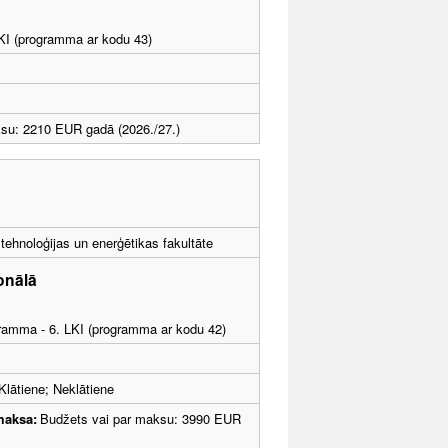
LKI (programma ar kodu 43)
ksu: 2210 EUR gadā (2026./27.)
tehnoloģijas un enerģētikas fakultāte
onālā
ogramma - 6. LKI (programma ar kodu 42)
Klātiene; Neklātiene
maksa:
Budžets vai par maksu: 3990 EUR