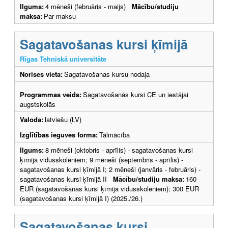
Ilgums:
4 mēneši (februāris - maijs)
Mācību/studiju
maksa:
Par maksu
Sagatavošanas kursi ķīmijā
Rīgas Tehniskā universitāte
Norises vieta:
Sagatavošanas kursu nodaļa
Programmas veids:
Sagatavošanās kursi CE un iestājai
augstskolās
Valoda:
latviešu (LV)
Izglītības ieguves forma:
Tālmācība
Ilgums:
8 mēneši (oktobris - aprīlis) - sagatavošanas kursi
ķīmijā vidusskolēniem; 9 mēneši (septembris - aprīlis) -
sagatavošanas kursi ķīmijā I; 2 mēneši (janvāris - februāris) -
sagatavošanas kursi ķīmijā II
Mācību/studiju maksa:
160
EUR (sagatavošanas kursi ķīmijā vidusskolēniem); 300 EUR
(sagatavošanas kursi ķīmijā I) (2025./26.)
Sagatavošanas kursi