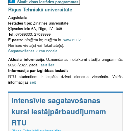
Skatīt visas iestādes programmas
Rīgas Tehniskā universitāte
Augstskola
Iestādes tips:
Zinātnes universitāte
Ķīpsalas iela 6A, Rīga, LV-1048
Tel:
67089333; 27089999
E-pasts:
info@rtu.lv; rtu@rtu.lv
www.rtu.lv
Norises vieta(s) vai fakultāte(s):
Sagatavošanas kursu nodaļa
Aktuālā informācija:
Uzņemšanas noteikumi studiju programmās
2026./2027. gadā:
lasīt šeit
Informācija par izglītības iestādi:
RTU studentiem ir iespēja dzīvot dienesta viesnīcās. Vairāk
informācijas
šeit
Intensīvie sagatavošanas
kursi iestājpārbaudījumam
RTU
Rīgas Tehniskā universitāte