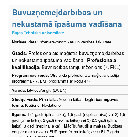
Būvuzņēmējdarbības un
nekustamā īpašuma vadīšana
Rīgas Tehniskā universitāte
Norises vieta:
Inženierekonomikas un vadības fakultāte
Grāds:
Profesionālais maģistrs būvuzņēmējdarbības
un nekustamā īpašuma vadīšanā
Profesionālā
kvalifikācija:
Būvniecības tāmju inženieris (7. PKL)
Programmas veids:
Otrā cikla profesionālā maģistra studiju
programma - 7. LKI (programma ar kodu 47)
Valoda:
latviešu/angļu (LV/EN)
Studiju veids:
Pilna laika/Nepilna laika
Izglītības ieguves
forma:
Klātiene; Neklātiene
Ilgums:
1) 1 gads (pilna laika); 1,5 gadi (nepilna laika) vai 2) 1,5
gadi (pilna laika), 2 gadi (nepilna laika) vai 3) 2,5 gadi (pilna
laika), 3 gadi (nepilna laika)
Mācību/studiju maksa:
Budžets
vai par maksu: 3730 EUR gadā (pilna laika); 2990 EUR gadā