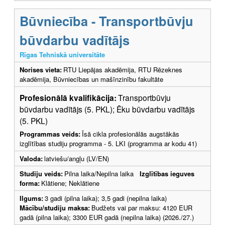
Būvniecība - Transportbūvju
būvdarbu vadītājs
Rīgas Tehniskā universitāte
Norises vieta:
RTU Liepājas akadēmija, RTU Rēzeknes
akadēmija, Būvniecības un mašīnzinību fakultāte
Profesionālā kvalifikācija:
Transportbūvju
būvdarbu vadītājs (5. PKL); Ēku būvdarbu vadītājs
(5. PKL)
Programmas veids:
Īsā cikla profesionālās augstākās
izglītības studiju programma - 5. LKI (programma ar kodu 41)
Valoda:
latviešu/angļu (LV/EN)
Studiju veids:
Pilna laika/Nepilna laika
Izglītības ieguves
forma:
Klātiene; Neklātiene
Ilgums:
3 gadi (pilna laika); 3,5 gadi (nepilna laika)
Mācību/studiju maksa:
Budžets vai par maksu: 4120 EUR
gadā (pilna laika); 3300 EUR gadā (nepilna laika) (2026./27.)