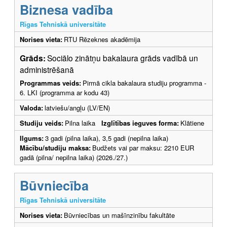
Biznesa vadība
Rīgas Tehniskā universitāte
Norises vieta:
RTU Rēzeknes akadēmija
Grāds:
Sociālo zinātņu bakalaura grāds vadībā un
administrēšanā
Programmas veids:
Pirmā cikla bakalaura studiju programma -
6. LKI (programma ar kodu 43)
Valoda:
latviešu/angļu (LV/EN)
Studiju veids:
Pilna laika
Izglītības ieguves forma:
Klātiene
Ilgums:
3 gadi (pilna laika), 3,5 gadi (nepilna laika)
Mācību/studiju maksa:
Budžets vai par maksu: 2210 EUR
gadā (pilna/ nepilna laika) (2026./27.)
Būvniecība
Rīgas Tehniskā universitāte
Norises vieta:
Būvniecības un mašīnzinību fakultāte