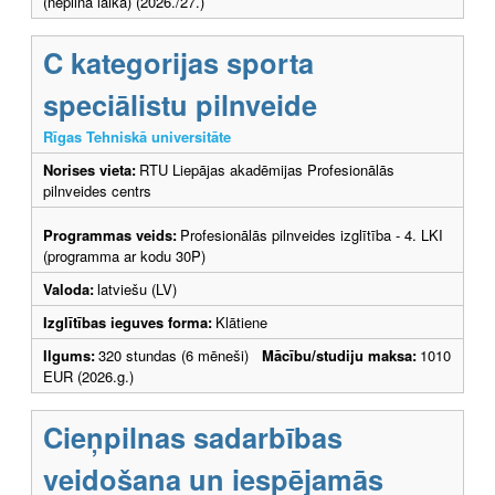
(nepilna laika) (2026./27.)
C kategorijas sporta
speciālistu pilnveide
Rīgas Tehniskā universitāte
Norises vieta:
RTU Liepājas akadēmijas Profesionālās
pilnveides centrs
Programmas veids:
Profesionālās pilnveides izglītība - 4. LKI
(programma ar kodu 30P)
Valoda:
latviešu (LV)
Izglītības ieguves forma:
Klātiene
Ilgums:
320 stundas (6 mēneši)
Mācību/studiju maksa:
1010
EUR (2026.g.)
Cieņpilnas sadarbības
veidošana un iespējamās