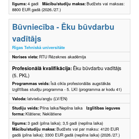
Ilgums:
4 gadi
Mācību/studiju maksa:
Budžets vai maksas:
8800 EUR gadā (2026./27.)
Būvniecība - Ēku būvdarbu
vadītājs
Rīgas Tehniskā universitāte
Norises vieta:
RTU Rēzeknes akadēmija
Profesionālā kvalifikācija:
Ēku būvdarbu vadītājs
(5. PKL)
Programmas veids:
Īsā cikla profesionālās augstākās
izglītības studiju programma - 5. LKI (programma ar kodu 41)
Valoda:
latviešu/angļu (LV/EN)
Studiju veids:
Pilna laika/Nepilna laika
Izglītības ieguves
forma:
Klātiene; Neklātiene
Ilgums:
3 gadi (pilna laika); 3,5 gadi (nepilna laika)
Mācību/studiju maksa:
Budžets vai par maksu: 4120 EUR
gadā (pilna laika); 3300 EUR gadā (nepilna laika) (2026./27.)