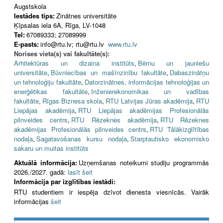
Augstskola
Iestādes tips:
Zinātnes universitāte
Ķīpsalas iela 6A, Rīga, LV-1048
Tel:
67089333; 27089999
E-pasts:
info@rtu.lv; rtu@rtu.lv
www.rtu.lv
Norises vieta(s) vai fakultāte(s):
Arhitektūras un dizaina institūts
,
Bērnu un jauniešu
universitāte
,
Būvniecības un mašīnzinību fakultāte
,
Dabaszinātņu
un tehnoloģiju fakultāte
,
Datorzinātnes, informācijas tehnoloģijas un
enerģētikas fakultāte
,
Inženierekonomikas un vadības
fakultāte
,
Rīgas Biznesa skola
,
RTU Latvijas Jūras akadēmija
,
RTU
Liepājas akadēmija
,
RTU Liepājas akadēmijas Profesionālās
pilnveides centrs
,
RTU Rēzeknes akadēmija
,
RTU Rēzeknes
akadēmijas Profesionālās pilnveides centrs
,
RTU Tālākizglītības
nodaļa
,
Sagatavošanas kursu nodaļa
,
Starptautisko ekonomisko
sakaru un muitas institūts
Aktuālā informācija:
Uzņemšanas noteikumi studiju programmās
2026./2027. gadā:
lasīt šeit
Informācija par izglītības iestādi:
RTU studentiem ir iespēja dzīvot dienesta viesnīcās. Vairāk
informācijas
šeit