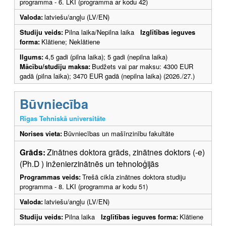
programma - 6. LKI (programma ar kodu 42)
Valoda:
latviešu/angļu (LV/EN)
Studiju veids:
Pilna laika/Nepilna laika
Izglītības ieguves
forma:
Klātiene; Neklātiene
Ilgums:
4,5 gadi (pilna laika); 5 gadi (nepilna laika)
Mācību/studiju maksa:
Budžets vai par maksu: 4300 EUR
gadā (pilna laika); 3470 EUR gadā (nepilna laika) (2026./27.)
Būvniecība
Rīgas Tehniskā universitāte
Norises vieta:
Būvniecības un mašīnzinību fakultāte
Grāds:
Zinātnes doktora grāds, zinātnes doktors (-e)
(Ph.D ) inženierzinātnēs un tehnoloģijās
Programmas veids:
Trešā cikla zinātnes doktora studiju
programma - 8. LKI (programma ar kodu 51)
Valoda:
latviešu/angļu (LV/EN)
Studiju veids:
Pilna laika
Izglītības ieguves forma:
Klātiene