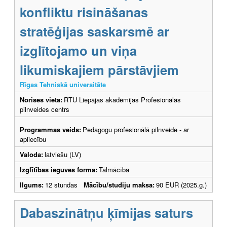
konfliktu risināšanas
stratēģijas saskarsmē ar
izglītojamo un viņa
likumiskajiem pārstāvjiem
Rīgas Tehniskā universitāte
Norises vieta:
RTU Liepājas akadēmijas Profesionālās
pilnveides centrs
Programmas veids:
Pedagogu profesionālā pilnveide - ar
apliecību
Valoda:
latviešu (LV)
Izglītības ieguves forma:
Tālmācība
Ilgums:
12 stundas
Mācību/studiju maksa:
90 EUR (2025.g.)
Dabaszinātņu ķīmijas saturs