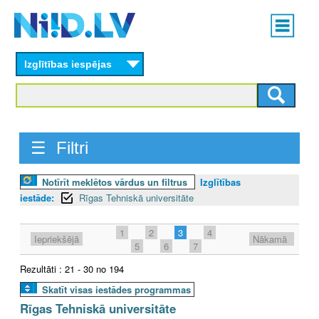
Skip
Main
to
menu
N
main
content
Izglītības iespējas
I
I
D
☰ Filtri
.
Notīrīt meklētos vārdus un filtrus
Izglītības
L
iestāde:
Rīgas Tehniskā universitāte
V
1
2
3
4
Iepriekšējā
Nākamā
5
6
7
Rezultāti : 21 - 30 no 194
Skatīt visas iestādes programmas
Rīgas Tehniskā universitāte