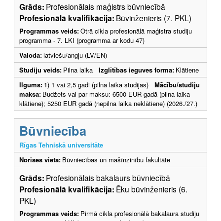
Grāds:
Profesionālais maģistrs būvniecībā
Profesionālā kvalifikācija:
Būvinženieris (7. PKL)
Programmas veids:
Otrā cikla profesionālā maģistra studiju
programma - 7. LKI (programma ar kodu 47)
Valoda:
latviešu/angļu (LV/EN)
Studiju veids:
Pilna laika
Izglītības ieguves forma:
Klātiene
Ilgums:
1) 1 vai 2,5 gadi (pilna laika studijas)
Mācību/studiju
maksa:
Budžets vai par maksu: 6500 EUR gadā (pilna laika
klātiene); 5250 EUR gadā (nepilna laika neklātiene) (2026./27.)
Būvniecība
Rīgas Tehniskā universitāte
Norises vieta:
Būvniecības un mašīnzinību fakultāte
Grāds:
Profesionālais bakalaurs būvniecībā
Profesionālā kvalifikācija:
Ēku būvinženieris (6.
PKL)
Programmas veids:
Pirmā cikla profesionālā bakalaura studiju