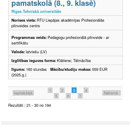
pamatskolā (8., 9. klasē)
Rīgas Tehniskā universitāte
Norises vieta:
RTU Liepājas akadēmijas Profesionālās
pilnveides centrs
Programmas veids:
Pedagogu profesionālā pilnveide - ar
sertifikātu
Valoda:
latviešu (LV)
Izglītības ieguves forma:
Klātiene; Tālmācība
Ilgums:
160 stundas
Mācību/studiju maksa:
559 EUR
(2025.g.)
1
2
3
4
Iepriekšējā
Nākamā
5
6
7
Rezultāti : 21 - 30 no 194