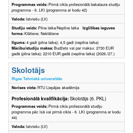
Programmas veids:
Pirmā cikla profesionālā bakalaura studiju
programma - 6. LKI (programma ar kodu 42)
Valoda:
latviešu (LV)
Studiju veids:
Pilna laika/Nepilna laika
Izglītības ieguves
forma:
Klātiene; Neklātiene
Ilgums:
4 gadi (pilna laika); 4,5 gadi (nepilna laika)
Mācību/studiju maksa:
Budžets vai par maksu: 2730 EUR
gadā (pilna laika); 2210 EUR gadā (nepilna laika) (2026./27.)
Skolotājs
Rīgas Tehniskā universitāte
Norises vieta:
RTU Liepājas akadēmija
Profesionālā kvalifikācija:
Skolotājs (6. PKL)
Programmas veids:
Pirmā cikla profesionālā studiju
programma pēc īsā vai pirmā cikla - 6. LKI (programma ar kodu
44)
Valoda:
latviešu (LV)