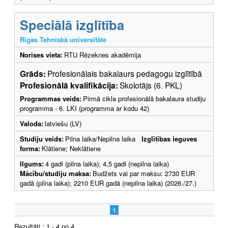
Speciālā izglītība
Rīgas Tehniskā universitāte
Norises vieta:
RTU Rēzeknes akadēmija
Grāds:
Profesionālais bakalaurs pedagogu izglītībā
Profesionālā kvalifikācija:
Skolotājs (6. PKL)
Programmas veids:
Pirmā cikla profesionālā bakalaura studiju
programma - 6. LKI (programma ar kodu 42)
Valoda:
latviešu (LV)
Studiju veids:
Pilna laika/Nepilna laika
Izglītības ieguves
forma:
Klātiene; Neklātiene
Ilgums:
4 gadi (pilna laika); 4,5 gadi (nepilna laika)
Mācību/studiju maksa:
Budžets vai par maksu: 2730 EUR
gadā (pilna laika); 2210 EUR gadā (nepilna laika) (2026./27.)
1
Rezultāti : 1 - 4 no 4