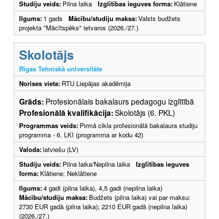
Studiju veids:
Pilna laika
Izglītības ieguves forma:
Klātiene
Ilgums:
1 gads
Mācību/studiju maksa:
Valsts budžets
projekta "Mācītspēks" ietvaros (2026./27.)
Skolotājs
Rīgas Tehniskā universitāte
Norises vieta:
RTU Liepājas akadēmija
Grāds:
Profesionālais bakalaurs pedagogu izglītībā
Profesionālā kvalifikācija:
Skolotājs (6. PKL)
Programmas veids:
Pirmā cikla profesionālā bakalaura studiju
programma - 6. LKI (programma ar kodu 42)
Valoda:
latviešu (LV)
Studiju veids:
Pilna laika/Nepilna laika
Izglītības ieguves
forma:
Klātiene; Neklātiene
Ilgums:
4 gadi (pilna laika), 4,5 gadi (nepilna laika)
Mācību/studiju maksa:
Budžets (pilna laika) vai par maksu:
2730 EUR gadā (pilna laika); 2210 EUR gadā (nepilna laika)
(2026./27.)