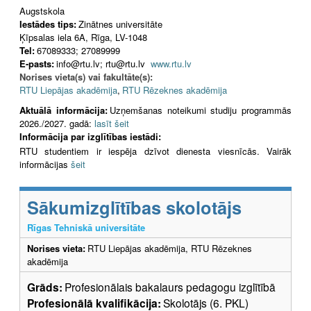
Augstskola
Iestādes tips:
Zinātnes universitāte
Ķīpsalas iela 6A, Rīga, LV-1048
Tel:
67089333; 27089999
E-pasts:
info@rtu.lv; rtu@rtu.lv
www.rtu.lv
Norises vieta(s) vai fakultāte(s):
RTU Liepājas akadēmija
,
RTU Rēzeknes akadēmija
Aktuālā informācija:
Uzņemšanas noteikumi studiju programmās
2026./2027. gadā:
lasīt šeit
Informācija par izglītības iestādi:
RTU studentiem ir iespēja dzīvot dienesta viesnīcās. Vairāk
informācijas
šeit
Sākumizglītības skolotājs
Rīgas Tehniskā universitāte
Norises vieta:
RTU Liepājas akadēmija, RTU Rēzeknes
akadēmija
Grāds:
Profesionālais bakalaurs pedagogu izglītībā
Profesionālā kvalifikācija:
Skolotājs (6. PKL)