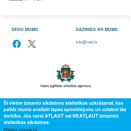
SEKO MUMS
SAZINIES AR MUMS
info@niid.lv
© 2025 Valsts izglītības attīstības aģentūra, publicētā satura visas tiesības
Šī vietne izmanto sīkdatnes statistikas uzkrāšanai, kas
aizsargātas.
palīdz mums analizēt lapas apmeklējumu un uzlabot tās
darbību. Jūs varat ATĻAUT vai NEATĻAUT izmantot
statistikas sīkdatnes.
Plašāka informācija