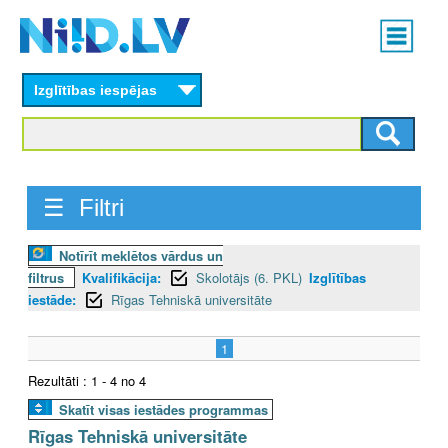
Skip
Main
to
menu
N
main
content
Izglītības iespējas
I
I
D
☰ Filtri
.
Notīrīt meklētos vārdus un
L
filtrus
Kvalifikācija:
Skolotājs (6. PKL)
Izglītības
V
iestāde:
Rīgas Tehniskā universitāte
1
Rezultāti : 1 - 4 no 4
Skatīt visas iestādes programmas
Rīgas Tehniskā universitāte