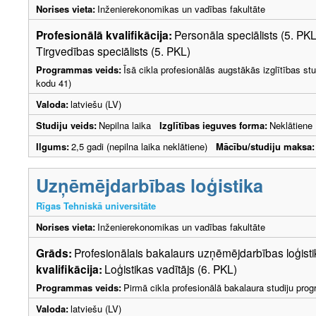
Norises vieta:
Inženierekonomikas un vadības fakultāte
Profesionālā kvalifikācija:
Personāla speciālists (5. PK
Tirgvedības speciālists (5. PKL)
Programmas veids:
Īsā cikla profesionālās augstākās izglītības s
kodu 41)
Valoda:
latviešu (LV)
Studiju veids:
Nepilna laika
Izglītības ieguves forma:
Neklātiene
Ilgums:
2,5 gadi (nepilna laika neklātiene)
Mācību/studiju maksa:
Uzņēmējdarbības loģistika
Rīgas Tehniskā universitāte
Norises vieta:
Inženierekonomikas un vadības fakultāte
Grāds:
Profesionālais bakalaurs uzņēmējdarbības loģis
kvalifikācija:
Loģistikas vadītājs (6. PKL)
Programmas veids:
Pirmā cikla profesionālā bakalaura studiju pr
Valoda:
latviešu (LV)