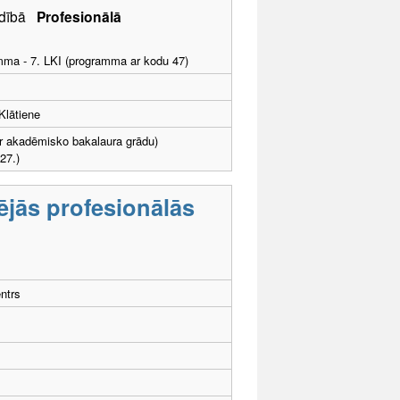
vadībā
Profesionālā
amma - 7. LKI (programma ar kodu 47)
Klātiene
 (ar akadēmisko bakalaura grādu)
27.)
nējās profesionālās
ntrs