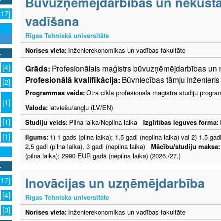
Būvuzņēmējdarbības un nekust
[17]
vadīšana
Rīgas Tehniskā universitāte
Norises vieta:
Inženierekonomikas un vadības fakultāte
[4]
Grāds:
Profesionālais maģistrs būvuzņēmējdarbības u
Profesionālā kvalifikācija:
Būvniecības tāmju inženieris
[2]
Programmas veids:
Otrā cikla profesionālā maģistra studiju progr
[1]
Valoda:
latviešu/angļu (LV/EN)
[1]
Studiju veids:
Pilna laika/Nepilna laika
Izglītības ieguves forma:
[1]
Ilgums:
1) 1 gads (pilna laika); 1,5 gadi (nepilna laika) vai 2) 1,5 gadi
2,5 gadi (pilna laika), 3 gadi (nepilna laika)
Mācību/studiju maksa:
(pilna laika); 2990 EUR gadā (nepilna laika) (2026./27.)
Inovācijas un uzņēmējdarbība
[17]
[4]
Rīgas Tehniskā universitāte
[3]
Norises vieta:
Inženierekonomikas un vadības fakultāte