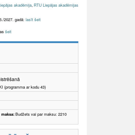
iepājas akadēmija
,
RTU Liepājas akadēmijas
6./2027. gadā:
lasīt šeit
jas
šeit
nistrēšanā
LKI (programma ar kodu 43)
u maksa:
Budžets vai par maksu: 2210