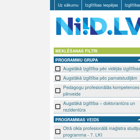
Uz sākumu
Izglītības iespējas
Izglītīb
N
I
MEKLĒŠANAS FILTRI
PROGRAMMU GRUPA
I
Augstākā izglītība pēc vidējās izglītība
D
Augstākā izglītība pēc pamatstudijām
.
Pedagogu profesionālās kompetences
pilnveide
L
Augstākā izglītība – doktorantūra un
rezidentūra
V
PROGRAMMAS VEIDS
Otrā cikla profesionālā maģistra studiju
programma - 7. LKI