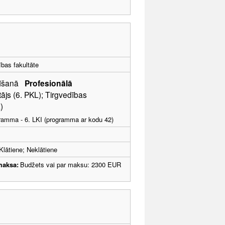
bas fakultāte
adīšanā
Profesionālā
ājs (6. PKL); Tirgvedības
)
ogramma - 6. LKI (programma ar kodu 42)
Klātiene; Neklātiene
maksa:
Budžets vai par maksu: 2300 EUR