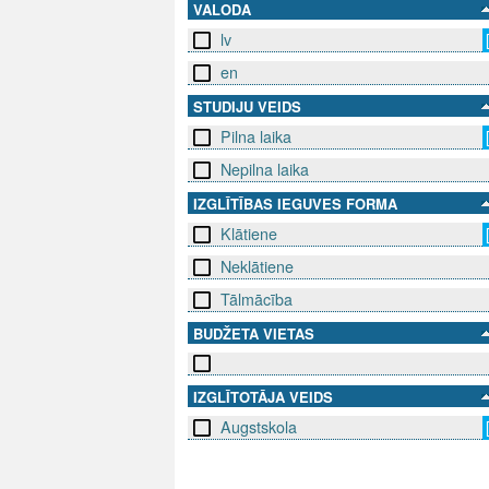
VALODA
lv
en
STUDIJU VEIDS
Pilna laika
Nepilna laika
IZGLĪTĪBAS IEGUVES FORMA
Klātiene
Neklātiene
Tālmācība
BUDŽETA VIETAS
IZGLĪTOTĀJA VEIDS
Augstskola