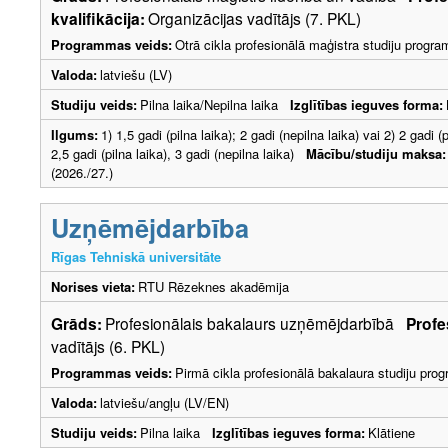
kvalifikācija:
Organizācijas vadītājs (7. PKL)
Programmas veids:
Otrā cikla profesionālā maģistra studiju progr
Valoda:
latviešu (LV)
Studiju veids:
Pilna laika/Nepilna laika
Izglītības ieguves forma:
Ilgums:
1) 1,5 gadi (pilna laika); 2 gadi (nepilna laika) vai 2) 2 gadi (p
2,5 gadi (pilna laika), 3 gadi (nepilna laika)
Mācību/studiju maksa:
(2026./27.)
Uzņēmējdarbība
Rīgas Tehniskā universitāte
Norises vieta:
RTU Rēzeknes akadēmija
Grāds:
Profesionālais bakalaurs uzņēmējdarbībā
Profe
vadītājs (6. PKL)
Programmas veids:
Pirmā cikla profesionālā bakalaura studiju pr
Valoda:
latviešu/angļu (LV/EN)
Studiju veids:
Pilna laika
Izglītības ieguves forma:
Klātiene