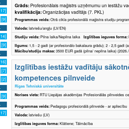
Grāds:
Profesionālais maģistrs uzņēmumu un iestāžu 
[17]
kvalifikācija:
Organizācijas vadītājs (7. PKL)
[9]
Programmas veids:
Otrā cikla profesionālā maģistra studiju progr
Valoda:
latviešu/angļu (LV/EN)
[14]
Studiju veids:
Pilna laika/Nepilna laika
Izglītības ieguves forma:
[9]
Ilgums:
1,5 - 2 gadi (ar profesionālo bakalaura grādu); 2 - 2,5 gadi
Mācību/studiju maksa:
3500 EUR gadā (pilna/ nepilna laika) (2026./
[16]
Izglītības iestāžu vadītāju sākot
[7]
kompetences pilnveide
[2]
Rīgas Tehniskā universitāte
Norises vieta:
RTU Liepājas akadēmijas Profesionālās pilnveides ce
[9]
Programmas veids:
Pedagogu profesionālā pilnveide - ar apliecību
[17]
Valoda:
latviešu (LV)
Izglītības ieguves forma:
Klātiene; Tālmācība