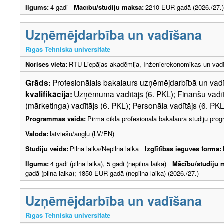
Ilgums:
4 gadi
Mācību/studiju maksa:
2210 EUR gadā (2026./27.)
Uzņēmējdarbība un vadīšana
Rīgas Tehniskā universitāte
Norises vieta:
RTU Liepājas akadēmija, Inženierekonomikas un vadī
Grāds:
Profesionālais bakalaurs uzņēmējdarbībā un v
kvalifikācija:
Uzņēmuma vadītājs (6. PKL); Finanšu vadīt
(mārketinga) vadītājs (6. PKL); Personāla vadītājs (6. PKL
Programmas veids:
Pirmā cikla profesionālā bakalaura studiju pr
Valoda:
latviešu/angļu (LV/EN)
Studiju veids:
Pilna laika/Nepilna laika
Izglītības ieguves forma:
Ilgums:
4 gadi (pilna laika), 5 gadi (nepilna laika)
Mācību/studiju 
gadā (pilna laika); 1850 EUR gadā (nepilna laika) (2026./27.)
Uzņēmējdarbība un vadīšana
Rīgas Tehniskā universitāte