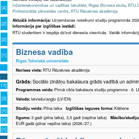
Inženierekonomikas un vadības fakultāte
,
Rīgas Biznesa skola
,
RTU L
[4]
Profesionālās pilnveides centrs
,
RTU Rēzeknes akadēmija
Aktuālā informācija:
Uzņemšanas noteikumi studiju programmās 202
[2]
Informācija par izglītības iestādi:
RTU studentiem ir iespēja dzīvot dienesta viesnīcās. Vairāk informāci
[2]
Biznesa vadība
[1]
Rīgas Tehniskā universitāte
Norises vieta:
RTU Rēzeknes akadēmija
Grāds:
Sociālo zinātņu bakalaura grāds vadībā un admi
[17]
Programmas veids:
Pirmā cikla bakalaura studiju programma - 6. 
[3]
Valoda:
latviešu/angļu (LV/EN)
Studiju veids:
Pilna laika
Izglītības ieguves forma:
Klātiene
[1]
Ilgums:
3 gadi (pilna laika), 3,5 gadi (nepilna laika)
Mācību/studij
[1]
EUR gadā (pilna/ nepilna laika) (2026./27.)
[1]