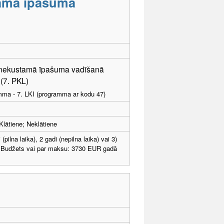
amā īpašuma
n nekustamā īpašuma vadīšanā
 (7. PKL)
amma - 7. LKI (programma ar kodu 47)
Klātiene; Neklātiene
 (pilna laika), 2 gadi (nepilna laika) vai 3)
Budžets vai par maksu: 3730 EUR gadā