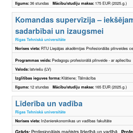
Ilgums:
36 stundas
Mācību/studiju maksa:
175 EUR (2025.g.)
Komandas supervīzija – iekšēja
sadarbībai un izaugsmei
Rīgas Tehniskā universitāte
Norises vieta:
RTU Liepājas akadēmijas Profesionālās pilnveides ce
Programmas veids:
Pedagogu profesionālā pilnveide - ar apliecību
Valoda:
latviešu (LV)
Izglītības ieguves forma:
Klātiene; Tālmācība
Ilgums:
12 stundas
Mācību/studiju maksa:
165 EUR (2025.g.)
Līderība un vadība
Rīgas Tehniskā universitāte
Norises vieta:
Inženierekonomikas un vadības fakultāte
Grāds:
Profesionālais maģistrs līderībā un vadībā
Profe