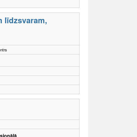
m līdzsvaram,
ntrs
sionālā