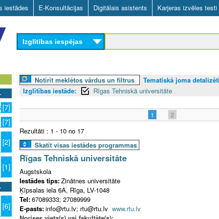
Skip
as iestādes
E-Konsultācijas
Digitālais asistents
Karjeras izvēles testi
to
main
Izglītības iespējas
content
Notīrīt meklētos vārdus un filtrus
Tematiskā joma detalizēti
Izglītības iestāde:
Rīgas Tehniskā universitāte
s
[7]
1
2
[7]
Rezultāti : 1 - 10 no 17
[2]
Skatīt visas iestādes programmas
Rīgas Tehniskā universitāte
[1]
Augstskola
Iestādes tips:
Zinātnes universitāte
Ķīpsalas iela 6A, Rīga, LV-1048
Tel:
67089333; 27089999
[6]
E-pasts:
info@rtu.lv; rtu@rtu.lv
www.rtu.lv
Norises vieta(s) vai fakultāte(s):