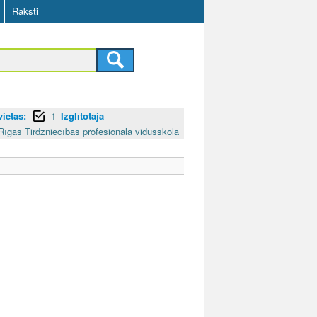
Raksti
ietas:
1
Izglītotāja
Rīgas Tirdzniecības profesionālā vidusskola