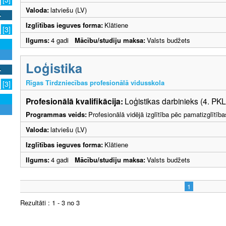
Valoda:
latviešu (LV)
Izglītības ieguves forma:
Klātiene
[3]
Ilgums:
4 gadi
Mācību/studiju maksa:
Valsts budžets
Loģistika
Rīgas Tirdzniecības profesionālā vidusskola
[3]
Profesionālā kvalifikācija:
Loģistikas darbinieks (4. PKL
Programmas veids:
Profesionālā vidējā izglītība pēc pamatizglītīb
Valoda:
latviešu (LV)
Izglītības ieguves forma:
Klātiene
Ilgums:
4 gadi
Mācību/studiju maksa:
Valsts budžets
1
Rezultāti : 1 - 3 no 3