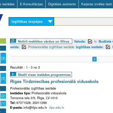
Skip
as iestādes
E-Konsultācijas
Digitālais asistents
Karjeras izvēles testi
to
main
Izglītības iespējas
content
Notīrīt meklētos vārdus un filtrus
Valoda:
lv
Budžeta v
veids:
Profesionālās izglītības iestāde
Izglītības iestāde:
[3]
1
Rezultāti : 1 - 3 no 3
Skatīt visas iestādes programmas
[3]
Rīgas Tirdzniecības profesionālā vidusskola
Profesionālās izglītības iestāde
Iestādes tips:
Profesionālā vidusskola
[2]
Tomsona iela 3/5, Rīga, LV-1013
Tel:
67371528; 20011299
[1]
E-pasts:
info@rtpv.edu.lv
rtpv.edu.lv