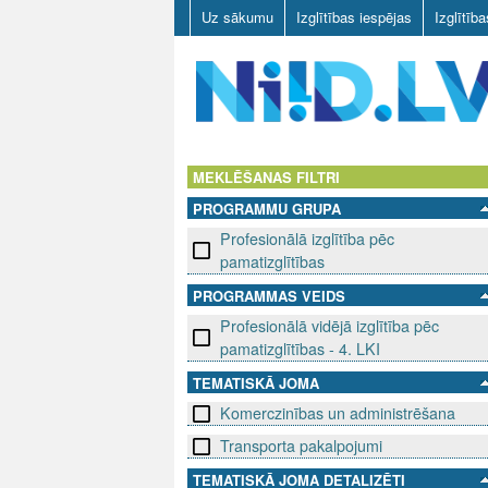
Uz sākumu
Izglītības iespējas
Izglītīb
N
I
MEKLĒŠANAS FILTRI
PROGRAMMU GRUPA
I
Profesionālā izglītība pēc
D
pamatizglītības
PROGRAMMAS VEIDS
.
Profesionālā vidējā izglītība pēc
L
pamatizglītības - 4. LKI
TEMATISKĀ JOMA
V
Komerczinības un administrēšana
Transporta pakalpojumi
TEMATISKĀ JOMA DETALIZĒTI