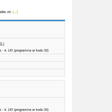
ādēs utt.
[...]
KL)
as - 4. LKI (programma ar kodu 33)
as - 4. LKI (programma ar kodu 33)