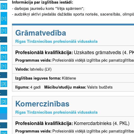
Informācija par izglītības iestādi:
[1]
- darbojas jauniešu koris "Vēja spārniem";
- audzēkņi aktīvi piedalās dažādās sporta norisēs, sacensībās, olimpi
[1]
Grāmatvedība
[1]
Rīgas Tirdzniecības profesionālā vidusskola
[1]
Profesionālā kvalifikācija:
Uzskaites grāmatvedis (4. P
[1]
Programmas veids:
Profesionālā vidējā izglītība pēc pamatizglītīb
[1]
Valoda:
latviešu (LV)
Izglītības ieguves forma:
Klātiene
[3]
Ilgums:
4 gadi
Mācību/studiju maksa:
Valsts budžets
Komerczinības
[3]
Rīgas Tirdzniecības profesionālā vidusskola
Profesionālā kvalifikācija:
Komercdarbinieks (4. PKL)
Programmas veids:
Profesionālā vidējā izglītība pēc pamatizglītīb
[3]