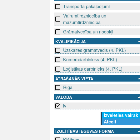
Transporta pakalpojumi
Vairumtirdzniecība un
mazumtirdzniecība
Grāmatvedība un nodokļi
KVALIFIKĀCIJA
Uzskaites grāmatvedis (4. PKL)
Komercdarbinieks (4. PKL)
Loģistikas darbinieks (4. PKL)
ATRAŠANĀS VIETA
Rīga
VALODA
lv
Izvēlēties vairāk
Atcelt
IZGLĪTĪBAS IEGUVES FORMA
Klātiene