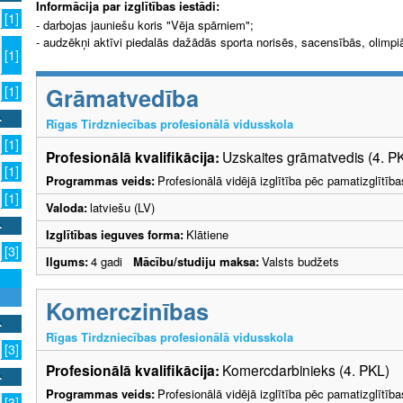
Informācija par izglītības iestādi:
[1]
- darbojas jauniešu koris "Vēja spārniem";
- audzēkņi aktīvi piedalās dažādās sporta norisēs, sacensībās, olimpi
[1]
Grāmatvedība
[1]
Rīgas Tirdzniecības profesionālā vidusskola
[1]
Profesionālā kvalifikācija:
Uzskaites grāmatvedis (4. P
[1]
Programmas veids:
Profesionālā vidējā izglītība pēc pamatizglītīb
[1]
Valoda:
latviešu (LV)
Izglītības ieguves forma:
Klātiene
[3]
Ilgums:
4 gadi
Mācību/studiju maksa:
Valsts budžets
Komerczinības
Rīgas Tirdzniecības profesionālā vidusskola
[3]
Profesionālā kvalifikācija:
Komercdarbinieks (4. PKL)
Programmas veids:
Profesionālā vidējā izglītība pēc pamatizglītīb
[3]