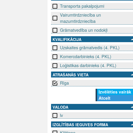
Transporta pakalpojumi
Vairumtirdzniecība un
mazumtirdzniecība
Grāmatvedība un nodokļi
KVALIFIKĀCIJA
Uzskaites grāmatvedis (4. PKL)
Komercdarbinieks (4. PKL)
Loģistikas darbinieks (4. PKL)
ATRAŠANĀS VIETA
Rīga
Izvēlēties vairāk
Atcelt
VALODA
lv
IZGLĪTĪBAS IEGUVES FORMA
Klātiene