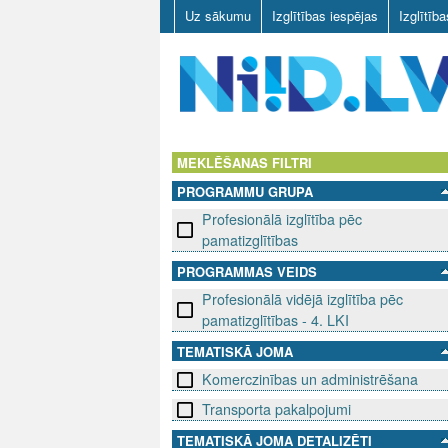
Uz sākumu
Izglītības iespējas
Izglītīb
N
I
MEKLĒŠANAS FILTRI
PROGRAMMU GRUPA
I
Profesionālā izglītība pēc
D
pamatizglītības
PROGRAMMAS VEIDS
.
Profesionālā vidējā izglītība pēc
L
pamatizglītības - 4. LKI
TEMATISKĀ JOMA
V
Komerczinības un administrēšana
Transporta pakalpojumi
TEMATISKĀ JOMA DETALIZĒTI