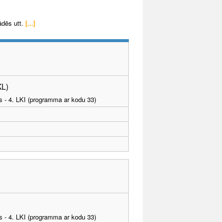
ādēs utt.
[...]
KL)
as - 4. LKI (programma ar kodu 33)
as - 4. LKI (programma ar kodu 33)