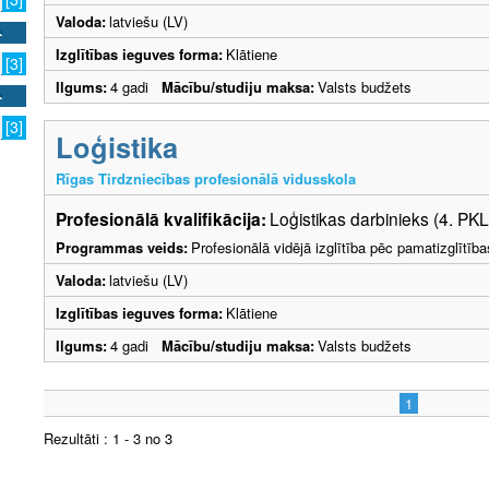
Valoda:
latviešu (LV)
Izglītības ieguves forma:
Klātiene
[3]
Ilgums:
4 gadi
Mācību/studiju maksa:
Valsts budžets
[3]
Loģistika
Rīgas Tirdzniecības profesionālā vidusskola
Profesionālā kvalifikācija:
Loģistikas darbinieks (4. PKL
Programmas veids:
Profesionālā vidējā izglītība pēc pamatizglītīb
Valoda:
latviešu (LV)
Izglītības ieguves forma:
Klātiene
Ilgums:
4 gadi
Mācību/studiju maksa:
Valsts budžets
1
Rezultāti : 1 - 3 no 3