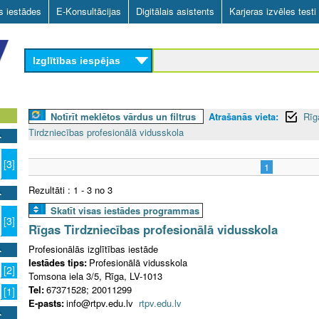
Skip
as iestādes
E-Konsultācijas
Digitālais asistents
Karjeras izvēles testi
to
main
Izglītības iespējas
content
Notīrīt meklētos vārdus un filtrus
Atrašanās vieta:
Rīg
Tirdzniecības profesionālā vidusskola
[3]
1
Rezultāti : 1 - 3 no 3
Skatīt visas iestādes programmas
[3]
Rīgas Tirdzniecības profesionālā vidusskola
Profesionālās izglītības iestāde
Iestādes tips:
Profesionālā vidusskola
[2]
Tomsona iela 3/5, Rīga, LV-1013
Tel:
67371528; 20011299
[1]
E-pasts:
info@rtpv.edu.lv
rtpv.edu.lv