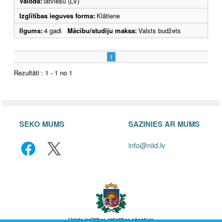
Valoda:
latviešu (LV)
Izglītības ieguves forma:
Klātiene
Ilgums:
4 gadi
Mācību/studiju maksa:
Valsts budžets
1
Rezultāti : 1 - 1 no 1
SEKO MUMS
SAZINIES AR MUMS
info@niid.lv