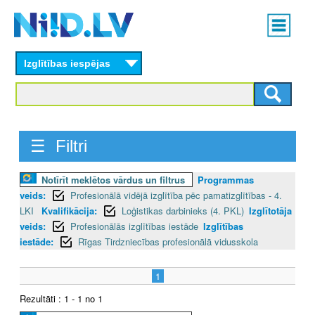
Skip
Main
to
menu
N
main
content
Izglītības iespējas
I
I
D
☰ Filtri
.
Notīrīt meklētos vārdus un filtrus
Programmas
L
veids:
Profesionālā vidējā izglītība pēc pamatizglītības - 4.
V
LKI
Kvalifikācija:
Loģistikas darbinieks (4. PKL)
Izglītotāja
veids:
Profesionālās izglītības iestāde
Izglītības
iestāde:
Rīgas Tirdzniecības profesionālā vidusskola
1
Rezultāti : 1 - 1 no 1