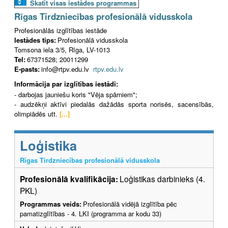
Skatīt visas iestādes programmas
Rīgas Tirdzniecības profesionālā vidusskola
Profesionālās izglītības iestāde
Iestādes tips:
Profesionālā vidusskola
Tomsona iela 3/5, Rīga, LV-1013
Tel:
67371528; 20011299
E-pasts:
info@rtpv.edu.lv
rtpv.edu.lv
Informācija par izglītības iestādi:
- darbojas jauniešu koris "Vēja spārniem";
- audzēkņi aktīvi piedalās dažādās sporta norisēs, sacensībās,
olimpiādēs utt.
[...]
Loģistika
Rīgas Tirdzniecības profesionālā vidusskola
Profesionālā kvalifikācija:
Loģistikas darbinieks (4.
PKL)
Programmas veids:
Profesionālā vidējā izglītība pēc
pamatizglītības - 4. LKI (programma ar kodu 33)