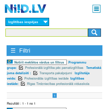
Skip
Main
to
menu
N
main
content
Izglītības iespējas
I
I
D
☰ Filtri
.
Notīrīt meklētos vārdus un filtrus
Programmu
L
grupa:
Profesionālā izglītība pēc pamatizglītības
Tematiskā
V
joma detalizēti :
Transporta pakalpojumi
Izglītotāja
veids:
Profesionālās izglītības iestāde
Izglītības
iestāde:
Rīgas Tirdzniecības profesionālā vidusskola
1
Rezultāti : 1 - 1 no 1