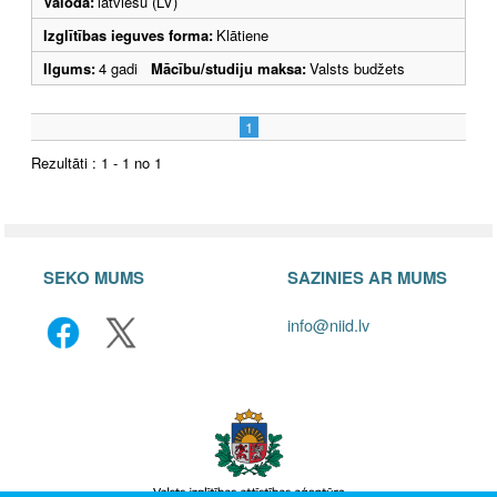
Valoda:
latviešu (LV)
Izglītības ieguves forma:
Klātiene
Ilgums:
4 gadi
Mācību/studiju maksa:
Valsts budžets
1
Rezultāti : 1 - 1 no 1
SEKO MUMS
SAZINIES AR MUMS
info@niid.lv