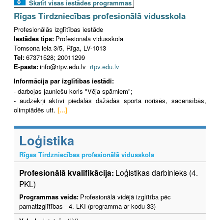
Skatīt visas iestādes programmas
Rīgas Tirdzniecības profesionālā vidusskola
Profesionālās izglītības iestāde
Iestādes tips:
Profesionālā vidusskola
Tomsona iela 3/5, Rīga, LV-1013
Tel:
67371528; 20011299
E-pasts:
info@rtpv.edu.lv
rtpv.edu.lv
Informācija par izglītības iestādi:
- darbojas jauniešu koris "Vēja spārniem";
- audzēkņi aktīvi piedalās dažādās sporta norisēs, sacensībās,
olimpiādēs utt.
[...]
Loģistika
Rīgas Tirdzniecības profesionālā vidusskola
Profesionālā kvalifikācija:
Loģistikas darbinieks (4.
PKL)
Programmas veids:
Profesionālā vidējā izglītība pēc
pamatizglītības - 4. LKI (programma ar kodu 33)