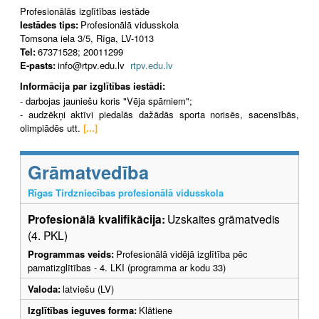
Profesionālās izglītības iestāde
Iestādes tips:
Profesionālā vidusskola
Tomsona iela 3/5, Rīga, LV-1013
Tel:
67371528; 20011299
E-pasts:
info@rtpv.edu.lv
rtpv.edu.lv
Informācija par izglītības iestādi:
- darbojas jauniešu koris "Vēja spārniem";
- audzēkņi aktīvi piedalās dažādās sporta norisēs, sacensībās,
olimpiādēs utt.
[...]
Grāmatvedība
Rīgas Tirdzniecības profesionālā vidusskola
Profesionālā kvalifikācija:
Uzskaites grāmatvedis
(4. PKL)
Programmas veids:
Profesionālā vidējā izglītība pēc
pamatizglītības - 4. LKI (programma ar kodu 33)
Valoda:
latviešu (LV)
Izglītības ieguves forma:
Klātiene