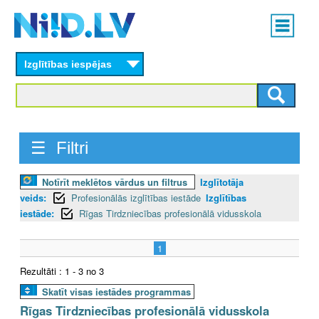
Skip
Main
to
menu
N
main
content
Izglītības iespējas
I
I
D
☰ Filtri
.
Notīrīt meklētos vārdus un filtrus
Izglītotāja
L
veids:
Profesionālās izglītības iestāde
Izglītības
V
iestāde:
Rīgas Tirdzniecības profesionālā vidusskola
1
Rezultāti : 1 - 3 no 3
Skatīt visas iestādes programmas
Rīgas Tirdzniecības profesionālā vidusskola