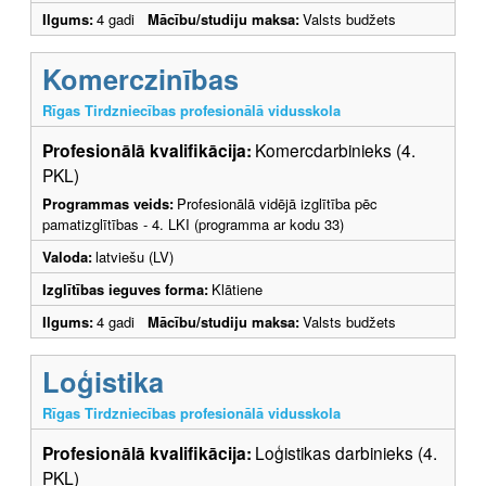
Ilgums:
4 gadi
Mācību/studiju maksa:
Valsts budžets
Komerczinības
Rīgas Tirdzniecības profesionālā vidusskola
Profesionālā kvalifikācija:
Komercdarbinieks (4.
PKL)
Programmas veids:
Profesionālā vidējā izglītība pēc
pamatizglītības - 4. LKI (programma ar kodu 33)
Valoda:
latviešu (LV)
Izglītības ieguves forma:
Klātiene
Ilgums:
4 gadi
Mācību/studiju maksa:
Valsts budžets
Loģistika
Rīgas Tirdzniecības profesionālā vidusskola
Profesionālā kvalifikācija:
Loģistikas darbinieks (4.
PKL)