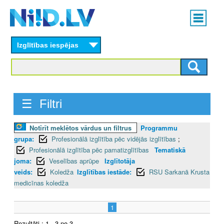
Skip
Main
to
menu
N
main
content
Izglītības iespējas
I
I
D
☰ Filtri
.
Notīrīt meklētos vārdus un filtrus
Programmu
L
grupa:
Profesionālā izglītība pēc vidējās izglītības
;
V
Profesionālā izglītība pēc pamatizglītības
Tematiskā
joma:
Veselības aprūpe
Izglītotāja
veids:
Koledža
Izglītības iestāde:
RSU Sarkanā Krusta
medicīnas koledža
1
Rezultāti : 1 - 3 no 3