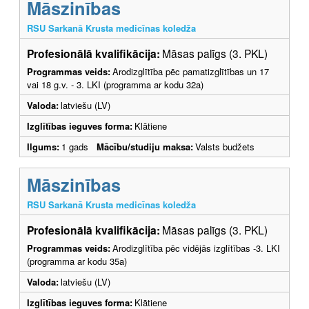
Māszinības
RSU Sarkanā Krusta medicīnas koledža
Profesionālā kvalifikācija:
Māsas palīgs (3. PKL)
Programmas veids:
Arodizglītība pēc pamatizglītības un 17
vai 18 g.v. - 3. LKI (programma ar kodu 32a)
Valoda:
latviešu (LV)
Izglītības ieguves forma:
Klātiene
Ilgums:
1 gads
Mācību/studiju maksa:
Valsts budžets
Māszinības
RSU Sarkanā Krusta medicīnas koledža
Profesionālā kvalifikācija:
Māsas palīgs (3. PKL)
Programmas veids:
Arodizglītība pēc vidējās izglītības -3. LKI
(programma ar kodu 35a)
Valoda:
latviešu (LV)
Izglītības ieguves forma:
Klātiene