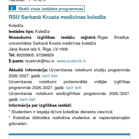
Skatīt visas iestādes programmas
RSU Sarkanā Krusta medicīnas koledža
Koledža
Iestādes tips:
Koledža
Nosaukums izglītības iestāžu reģistrā:
Rīgas Stradiņa
universitātes Sarkanā Krusta medicīnas koledža
Jāņa Asara iela 5, Rīga, LV-1009
Tel:
80205805; 67296929
E-pasts:
rsuskmk@rsu.lv
www.rsuskmk.lv
Aktuālā informācija:
Uzņemšanas noteikumi studiju programmās
2026./2027. gadā:
lasīt šeit
Uzņemšanas noteikumi profesionālās vidējās izglītības
programmās 2026./2027. gadā:
lasīt šeit
Uzņemšanas noteikumi arodizglītības programmās 2026./2027.
gadā:
lasīt šeit
Informācija par izglītības iestādi:
* Studentiem ir iespēja dzīvot koledžas dienesta viesnīcā;
* Koledžas bibliotēka nodrošina studentus ar nepieciešamajām
grāmatām.