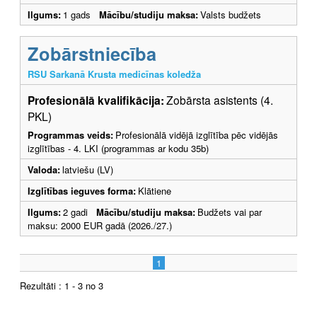
Ilgums:
1 gads
Mācību/studiju maksa:
Valsts budžets
Zobārstniecība
RSU Sarkanā Krusta medicīnas koledža
Profesionālā kvalifikācija:
Zobārsta asistents (4.
PKL)
Programmas veids:
Profesionālā vidējā izglītība pēc vidējās
izglītības - 4. LKI (programmas ar kodu 35b)
Valoda:
latviešu (LV)
Izglītības ieguves forma:
Klātiene
Ilgums:
2 gadi
Mācību/studiju maksa:
Budžets vai par
maksu: 2000 EUR gadā (2026./27.)
1
Rezultāti : 1 - 3 no 3