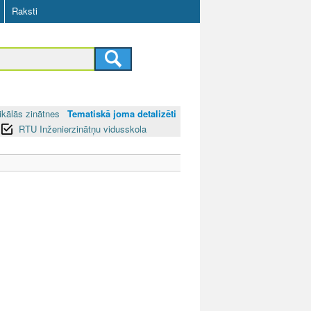
Raksti
ikālās zinātnes
Tematiskā joma detalizēti
RTU Inženierzinātņu vidusskola