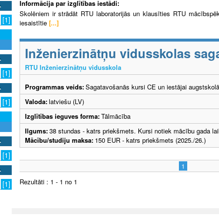
Informācija par izglītības iestādi:
Skolēniem ir strādāt RTU laboratorijās un klausīties RTU mācībspē
[1]
iesaistītie
[...]
Inženierzinātņu vidusskolas sag
RTU Inženierzinātņu vidusskola
[1]
Programmas veids:
Sagatavošanās kursi CE un iestājai augstskol
Valoda:
latviešu (LV)
[1]
Izglītības ieguves forma:
Tālmācība
Ilgums:
38 stundas - katrs priekšmets. Kursi notiek mācību gada la
Mācību/studiju maksa:
150 EUR - katrs priekšmets (2025./26.)
[1]
1
Rezultāti : 1 - 1 no 1
[1]