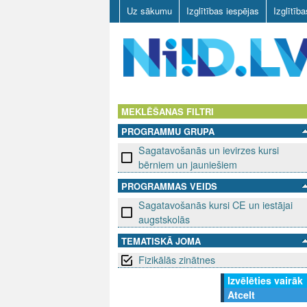
Uz sākumu
Izglītības iespējas
Izglītīb
N
I
MEKLĒŠANAS FILTRI
PROGRAMMU GRUPA
I
Sagatavošanās un ievirzes kursi
D
bērniem un jauniešiem
PROGRAMMAS VEIDS
.
Sagatavošanās kursi CE un iestājai
L
augstskolās
TEMATISKĀ JOMA
V
Fizikālās zinātnes
Izvēlēties vairāk
Atcelt