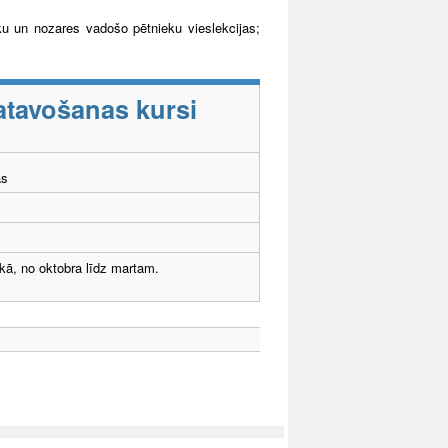
ku un nozares vadošo pētnieku vieslekcijas;
atavošanas kursi
ās
ikā, no oktobra līdz martam.