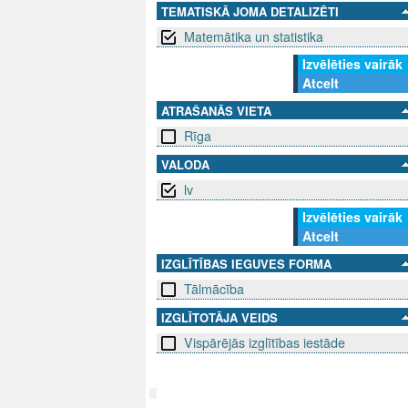
TEMATISKĀ JOMA DETALIZĒTI
Matemātika un statistika
Izvēlēties vairāk
Atcelt
ATRAŠANĀS VIETA
Rīga
VALODA
lv
Izvēlēties vairāk
Atcelt
IZGLĪTĪBAS IEGUVES FORMA
Tālmācība
IZGLĪTOTĀJA VEIDS
Vispārējās izglītības iestāde