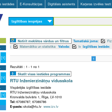
Skip
as iestādes
E-Konsultācijas
Digitālais asistents
Karjeras izvēles testi
to
main
Izglītības iespējas
content
Notīrīt meklētos vārdus un filtrus
Tematiskā joma:
Fiz
:
Matemātika un statistika
Valoda:
lv
Izglītības iestāde:
[1]
1
Rezultāti : 1 - 1 no 1
Skatīt visas iestādes programmas
[1]
RTU Inženierzinātņu vidusskola
Vispārējās izglītības iestāde
RTU Inženierzinātņu vidusskola
[1]
Kronvalda bulvāris 1, Rīga, LV-1010
Tel:
67089787; 67089786
E-pasts:
skola@rtu.lv
www.izv.lv