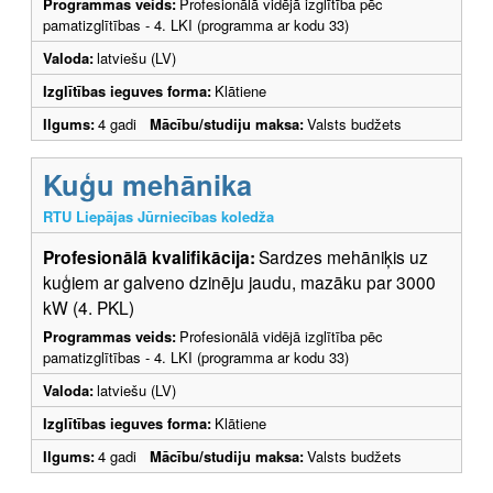
Programmas veids:
Profesionālā vidējā izglītība pēc
pamatizglītības - 4. LKI (programma ar kodu 33)
Valoda:
latviešu (LV)
Izglītības ieguves forma:
Klātiene
Ilgums:
4 gadi
Mācību/studiju maksa:
Valsts budžets
Kuģu mehānika
RTU Liepājas Jūrniecības koledža
Profesionālā kvalifikācija:
Sardzes mehāniķis uz
kuģiem ar galveno dzinēju jaudu, mazāku par 3000
kW (4. PKL)
Programmas veids:
Profesionālā vidējā izglītība pēc
pamatizglītības - 4. LKI (programma ar kodu 33)
Valoda:
latviešu (LV)
Izglītības ieguves forma:
Klātiene
Ilgums:
4 gadi
Mācību/studiju maksa:
Valsts budžets