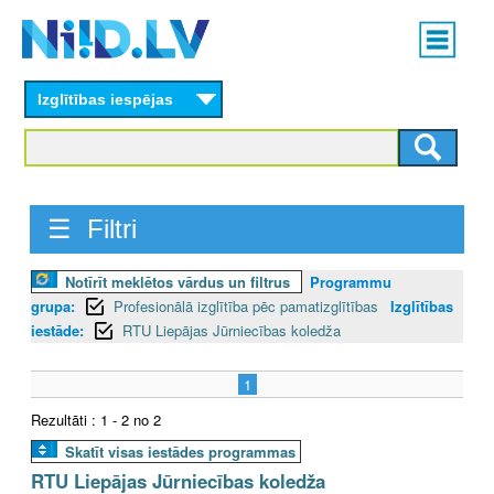
Skip
Main
to
menu
N
main
content
Izglītības iespējas
I
I
D
☰ Filtri
.
Notīrīt meklētos vārdus un filtrus
Programmu
L
grupa:
Profesionālā izglītība pēc pamatizglītības
Izglītības
V
iestāde:
RTU Liepājas Jūrniecības koledža
1
Rezultāti : 1 - 2 no 2
Skatīt visas iestādes programmas
RTU Liepājas Jūrniecības koledža