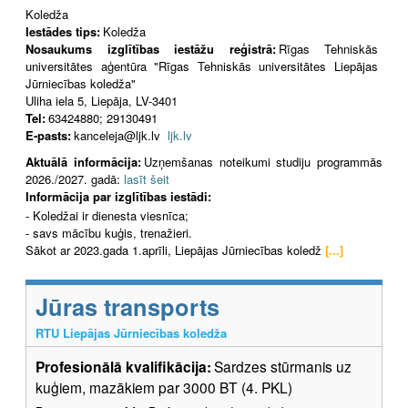
Koledža
Iestādes tips:
Koledža
Nosaukums izglītības iestāžu reģistrā:
Rīgas Tehniskās
universitātes aģentūra "Rīgas Tehniskās universitātes Liepājas
Jūrniecības koledža"
Uliha iela 5, Liepāja, LV-3401
Tel:
63424880; 29130491
E-pasts:
kanceleja@ljk.lv
ljk.lv
Aktuālā informācija:
Uzņemšanas noteikumi studiju programmās
2026./2027. gadā:
lasīt šeit
Informācija par izglītības iestādi:
- Koledžai ir dienesta viesnīca;
- savs mācību kuģis, trenažieri.
Sākot ar 2023.gada 1.aprīli, Liepājas Jūrniecības koledž
[...]
Jūras transports
RTU Liepājas Jūrniecības koledža
Profesionālā kvalifikācija:
Sardzes stūrmanis uz
kuģiem, mazākiem par 3000 BT (4. PKL)