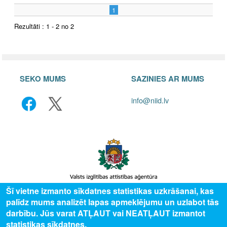
1
Rezultāti : 1 - 2 no 2
SEKO MUMS
SAZINIES AR MUMS
info@niid.lv
Šī vietne izmanto sīkdatnes statistikas uzkrāšanai, kas
palīdz mums analizēt lapas apmeklējumu un uzlabot tās
© 2025 Valsts izglītības attīstības aģentūra, publicētā satura visas tiesības
darbību. Jūs varat ATĻAUT vai NEATĻAUT izmantot
aizsargātas.
statistikas sīkdatnes.