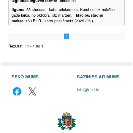
Izglītības ieguves forma:
Tālmācība
Ilgums:
38 stundas - katrs priekšmets. Kursi notiek mācību
gada laikā, no oktobra līdz martam.
Mācību/studiju
maksa:
150 EUR - katrs priekšmets (2025./26.)
1
Rezultāti : 1 - 1 no 1
SEKO MUMS
SAZINIES AR MUMS
info@niid.lv