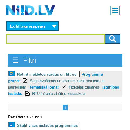
Skip
Main
to
menu
N
main
content
Izglītības iespējas
I
I
D
☰ Filtri
.
Notīrīt meklētos vārdus un filtrus
Programmu
L
grupa:
Sagatavošanās un ievirzes kursi bērniem un
V
jauniešiem
Tematiskā joma:
Fizikālās zinātnes
Izglītības
iestāde:
RTU inženierzinātņu vidusskola
1
Rezultāti : 1 - 1 no 1
Skatīt visas iestādes programmas