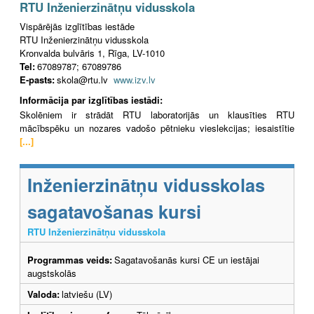
RTU Inženierzinātņu vidusskola
Vispārējās izglītības iestāde
RTU Inženierzinātņu vidusskola
Kronvalda bulvāris 1, Rīga, LV-1010
Tel:
67089787; 67089786
E-pasts:
skola@rtu.lv
www.izv.lv
Informācija par izglītības iestādi:
Skolēniem ir strādāt RTU laboratorijās un klausīties RTU
mācībspēku un nozares vadošo pētnieku vieslekcijas; iesaistītie
[...]
Inženierzinātņu vidusskolas
sagatavošanas kursi
RTU Inženierzinātņu vidusskola
Programmas veids:
Sagatavošanās kursi CE un iestājai
augstskolās
Valoda:
latviešu (LV)