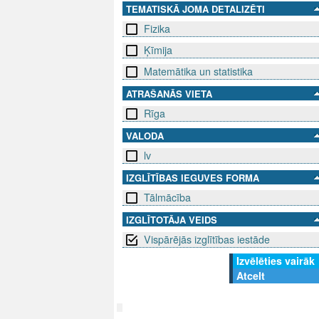
TEMATISKĀ JOMA DETALIZĒTI
Fizika
Ķīmija
Matemātika un statistika
ATRAŠANĀS VIETA
Rīga
VALODA
lv
IZGLĪTĪBAS IEGUVES FORMA
Tālmācība
IZGLĪTOTĀJA VEIDS
Vispārējās izglītības iestāde
Izvēlēties vairāk
Atcelt