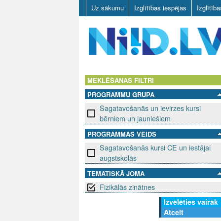
Uz sākumu
Izglītības iespējas
Izglītīb
N
I
MEKLĒŠANAS FILTRI
PROGRAMMU GRUPA
I
Sagatavošanās un ievirzes kursi
D
bērniem un jauniešiem
PROGRAMMAS VEIDS
.
Sagatavošanās kursi CE un iestājai
L
augstskolās
TEMATISKĀ JOMA
V
Fizikālās zinātnes
Izvēlēties vairāk
Atcelt