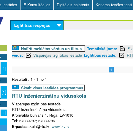
Skip
as iestādes
E-Konsultācijas
Digitālais asistents
Karjeras izvēles testi
to
main
Izglītības iespējas
content
Notīrīt meklētos vārdus un filtrus
Tematiskā joma:
Fiz
veids:
Vispārējās izglītības iestāde
Izglītības iestāde:
RTU
[1]
1
Rezultāti : 1 - 1 no 1
Skatīt visas iestādes programmas
[1]
RTU Inženierzinātņu vidusskola
Vispārējās izglītības iestāde
RTU Inženierzinātņu vidusskola
[1]
Kronvalda bulvāris 1, Rīga, LV-1010
Tel:
67089787; 67089786
E-pasts:
skola@rtu.lv
www.izv.lv