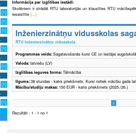
Informācija par izglītības iestādi:
Skolēniem ir strādāt RTU laboratorijās un klausīties RTU mācībspē
[1]
iesaistītie
[...]
[1]
Inženierzinātņu vidusskolas sag
[1]
RTU Inženierzinātņu vidusskola
[1]
Programmas veids:
Sagatavošanās kursi CE un iestājai augstskol
Valoda:
latviešu (LV)
[1]
Izglītības ieguves forma:
Tālmācība
Ilgums:
38 stundas - katrs priekšmets. Kursi notiek mācību gada la
[1]
Mācību/studiju maksa:
150 EUR - katrs priekšmets (2025./26.)
[1]
1
Rezultāti : 1 - 1 no 1