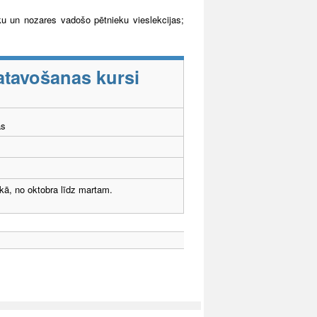
ku un nozares vadošo pētnieku vieslekcijas;
atavošanas kursi
ās
ikā, no oktobra līdz martam.