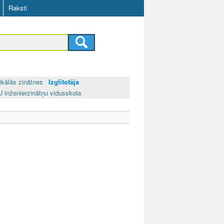
Raksti
ikālās zinātnes
Izglītotāja
 inženierzinātņu vidusskola