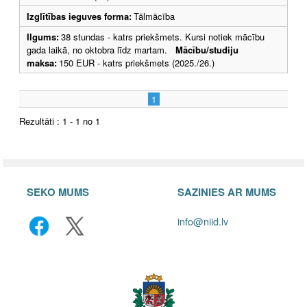
Izglītības ieguves forma:
Tālmācība
Ilgums:
38 stundas - katrs priekšmets. Kursi notiek mācību
gada laikā, no oktobra līdz martam.
Mācību/studiju
maksa:
150 EUR - katrs priekšmets (2025./26.)
1
Rezultāti : 1 - 1 no 1
SEKO MUMS
SAZINIES AR MUMS
info@niid.lv