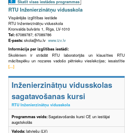
Skatīt visas iestādes programmas
RTU Inženierzinātņu vidusskola
Vispārējās izglītības iestāde
RTU Inženierzinātņu vidusskola
Kronvalda bulvāris 1, Rīga, LV-1010
Tel:
67089787; 67089786
E-pasts:
skola@rtu.lv
www.izv.lv
Informācija par izglītības iestādi:
Skolēniem ir strādāt RTU laboratorijās un klausīties RTU
mācībspēku un nozares vadošo pētnieku vieslekcijas; iesaistītie
[...]
Inženierzinātņu vidusskolas
sagatavošanas kursi
RTU Inženierzinātņu vidusskola
Programmas veids:
Sagatavošanās kursi CE un iestājai
augstskolās
Valoda:
latviešu (LV)