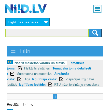
Skip
Main
to
menu
N
main
content
Izglītības iespējas
I
I
D
☰ Filtri
.
Notīrīt meklētos vārdus un filtrus
Tematiskā
L
joma:
Fizikālās zinātnes
Tematiskā joma detalizēti
V
:
Matemātika un statistika
Atrašanās
vieta:
Rīga
Izglītotāja veids:
Vispārējās izglītības
iestāde
Izglītības iestāde:
RTU inženierzinātņu vidusskola
1
Rezultāti : 1 - 1 no 1