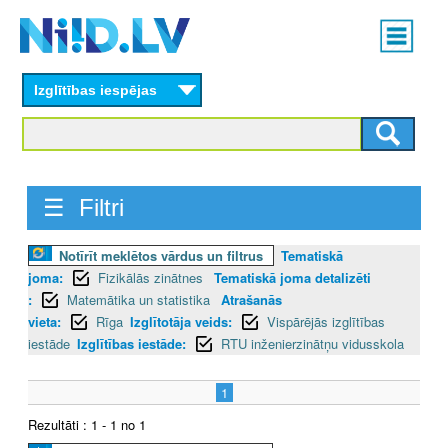
Skip
Main
to
menu
N
main
content
Izglītības iespējas
I
I
D
☰ Filtri
.
Notīrīt meklētos vārdus un filtrus
Tematiskā
L
joma:
Fizikālās zinātnes
Tematiskā joma detalizēti
V
:
Matemātika un statistika
Atrašanās
vieta:
Rīga
Izglītotāja veids:
Vispārējās izglītības
iestāde
Izglītības iestāde:
RTU inženierzinātņu vidusskola
1
Rezultāti : 1 - 1 no 1