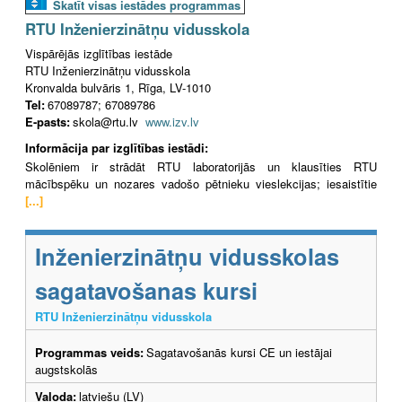
Skatīt visas iestādes programmas
RTU Inženierzinātņu vidusskola
Vispārējās izglītības iestāde
RTU Inženierzinātņu vidusskola
Kronvalda bulvāris 1, Rīga, LV-1010
Tel:
67089787; 67089786
E-pasts:
skola@rtu.lv
www.izv.lv
Informācija par izglītības iestādi:
Skolēniem ir strādāt RTU laboratorijās un klausīties RTU
mācībspēku un nozares vadošo pētnieku vieslekcijas; iesaistītie
[...]
Inženierzinātņu vidusskolas
sagatavošanas kursi
RTU Inženierzinātņu vidusskola
Programmas veids:
Sagatavošanās kursi CE un iestājai
augstskolās
Valoda:
latviešu (LV)