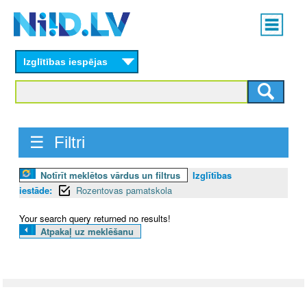
Skip
Main
to
menu
N
main
content
Izglītības iespējas
I
I
D
☰ Filtri
.
Notīrīt meklētos vārdus un filtrus
Izglītības
L
iestāde:
Rozentovas pamatskola
V
Your search query returned no results!
Atpakaļ uz meklēšanu