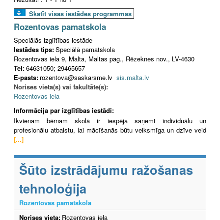
Skatīt visas iestādes programmas
Rozentovas pamatskola
Speciālās izglītības iestāde
Iestādes tips:
Speciālā pamatskola
Rozentovas iela 9, Malta, Maltas pag., Rēzeknes nov., LV-4630
Tel:
64631050; 29465657
E-pasts:
rozentova@saskarsme.lv
sis.malta.lv
Norises vieta(s) vai fakultāte(s):
Rozentovas iela
Informācija par izglītības iestādi:
Ikvienam bērnam skolā ir iespēja saņemt individuālu un
profesionālu atbalstu, lai mācīšanās būtu veiksmīga un dzīve veid
[...]
Šūto izstrādājumu ražošanas
tehnoloģija
Rozentovas pamatskola
Norises vieta:
Rozentovas iela