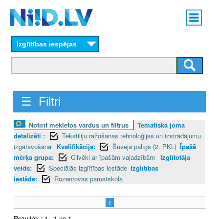
Skip
Main
to
menu
N
main
content
Izglītības iespējas
I
I
D
☰ Filtri
.
Notīrīt meklētos vārdus un filtrus
Tematiskā joma
L
detalizēti :
Tekstiliju ražošanas tehnoloģijas un izstrādājumu
V
izgatavošana
Kvalifikācija:
Šuvēja palīgs (2. PKL)
Īpašā
mērķa grupa:
Cilvēki ar īpašām vajadzībām
Izglītotāja
veids:
Speciālās izglītības iestāde
Izglītības
iestāde:
Rozentovas pamatskola
1
Rezultāti : 1 - 1 no 1