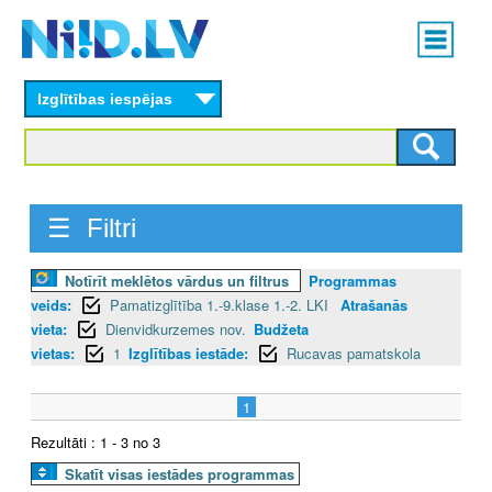
Skip
Main
to
menu
N
main
content
Izglītības iespējas
I
I
D
☰ Filtri
.
Notīrīt meklētos vārdus un filtrus
Programmas
L
veids:
Pamatizglītība 1.-9.klase 1.-2. LKI
Atrašanās
V
vieta:
Dienvidkurzemes nov.
Budžeta
vietas:
1
Izglītības iestāde:
Rucavas pamatskola
1
Rezultāti : 1 - 3 no 3
Skatīt visas iestādes programmas