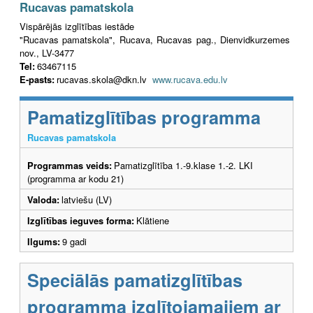
Rucavas pamatskola
Vispārējās izglītības iestāde
"Rucavas pamatskola", Rucava, Rucavas pag., Dienvidkurzemes
nov., LV-3477
Tel:
63467115
E-pasts:
rucavas.skola@dkn.lv
www.rucava.edu.lv
Pamatizglītības programma
Rucavas pamatskola
Programmas veids:
Pamatizglītība 1.-9.klase 1.-2. LKI
(programma ar kodu 21)
Valoda:
latviešu (LV)
Izglītības ieguves forma:
Klātiene
Ilgums:
9 gadi
Speciālās pamatizglītības
programma izglītojamajiem ar