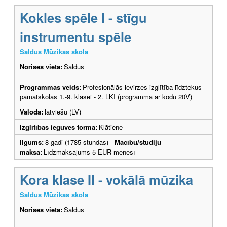
Kokles spēle I - stīgu
instrumentu spēle
Saldus Mūzikas skola
Norises vieta:
Saldus
Programmas veids:
Profesionālās ievirzes izglītība līdztekus
pamatskolas 1.-9. klasei - 2. LKI (programma ar kodu 20V)
Valoda:
latviešu (LV)
Izglītības ieguves forma:
Klātiene
Ilgums:
8 gadi (1785 stundas)
Mācību/studiju
maksa:
Līdzmaksājums 5 EUR mēnesī
Kora klase II - vokālā mūzika
Saldus Mūzikas skola
Norises vieta:
Saldus