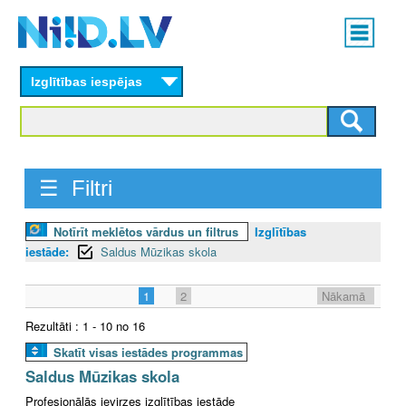
Skip
Main
to
menu
N
main
content
Izglītības iespējas
I
I
D
☰ Filtri
.
Notīrīt meklētos vārdus un filtrus
Izglītības
L
iestāde:
Saldus Mūzikas skola
V
1
2
Nākamā
Rezultāti : 1 - 10 no 16
Skatīt visas iestādes programmas
Saldus Mūzikas skola
Profesionālās ievirzes izglītības iestāde