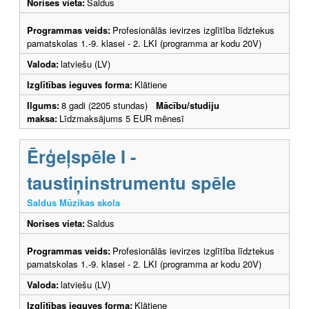
Norises vieta:
Saldus
Programmas veids:
Profesionālās ievirzes izglītība līdztekus
pamatskolas 1.-9. klasei - 2. LKI (programma ar kodu 20V)
Valoda:
latviešu (LV)
Izglītības ieguves forma:
Klātiene
Ilgums:
8 gadi (2205 stundas)
Mācību/studiju
maksa:
Līdzmaksājums 5 EUR mēnesī
Ērģeļspēle I -
taustiņinstrumentu spēle
Saldus Mūzikas skola
Norises vieta:
Saldus
Programmas veids:
Profesionālās ievirzes izglītība līdztekus
pamatskolas 1.-9. klasei - 2. LKI (programma ar kodu 20V)
Valoda:
latviešu (LV)
Izglītības ieguves forma:
Klātiene