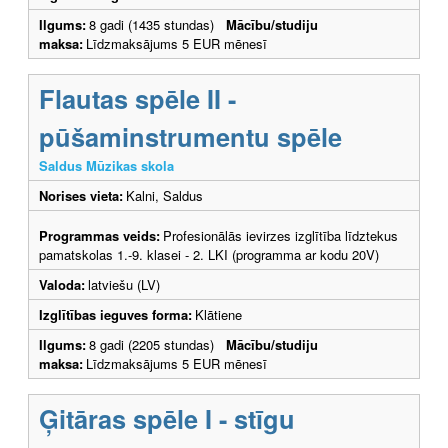
Ilgums:
8 gadi (1435 stundas)
Mācību/studiju
maksa:
Līdzmaksājums 5 EUR mēnesī
Flautas spēle II -
pūšaminstrumentu spēle
Saldus Mūzikas skola
Norises vieta:
Kalni, Saldus
Programmas veids:
Profesionālās ievirzes izglītība līdztekus
pamatskolas 1.-9. klasei - 2. LKI (programma ar kodu 20V)
Valoda:
latviešu (LV)
Izglītības ieguves forma:
Klātiene
Ilgums:
8 gadi (2205 stundas)
Mācību/studiju
maksa:
Līdzmaksājums 5 EUR mēnesī
Ģitāras spēle I - stīgu