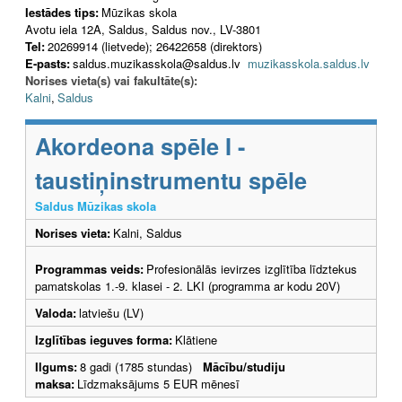
Iestādes tips:
Mūzikas skola
Avotu iela 12A, Saldus, Saldus nov., LV-3801
Tel:
20269914 (lietvede); 26422658 (direktors)
E-pasts:
saldus.muzikasskola@saldus.lv
muzikasskola.saldus.lv
Norises vieta(s) vai fakultāte(s):
Kalni
,
Saldus
Akordeona spēle I -
taustiņinstrumentu spēle
Saldus Mūzikas skola
Norises vieta:
Kalni, Saldus
Programmas veids:
Profesionālās ievirzes izglītība līdztekus
pamatskolas 1.-9. klasei - 2. LKI (programma ar kodu 20V)
Valoda:
latviešu (LV)
Izglītības ieguves forma:
Klātiene
Ilgums:
8 gadi (1785 stundas)
Mācību/studiju
maksa:
Līdzmaksājums 5 EUR mēnesī