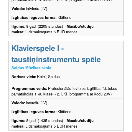
Valoda:
latviešu (LV)
Izglītības ieguves forma:
Klātiene
Ilgums:
8 gadi (2205 stundas)
Mācību/studiju
maksa:
Līdzmaksājums 5 EUR mēnesī
Klavierspēle I -
taustiņinstrumentu spēle
Saldus Mūzikas skola
Norises vieta:
Kalni, Saldus
Programmas veids:
Profesionālās ievirzes izglītība līdztekus
pamatskolas 1.-9. klasei - 2. LKI (programma ar kodu 20V)
Valoda:
latviešu (LV)
Izglītības ieguves forma:
Klātiene
Ilgums:
8 gadi (1435 stundas)
Mācību/studiju
maksa:
Līdzmaksājums 5 EUR mēnesī