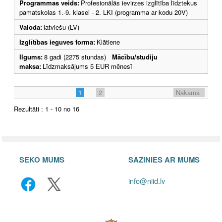
Programmas veids:
Profesionālās ievirzes izglītība līdztekus
pamatskolas 1.-9. klasei - 2. LKI (programma ar kodu 20V)
Valoda:
latviešu (LV)
Izglītības ieguves forma:
Klātiene
Ilgums:
8 gadi (2275 stundas)
Mācību/studiju
maksa:
Līdzmaksājums 5 EUR mēnesī
1
2
Nākamā
Rezultāti : 1 - 10 no 16
SEKO MUMS
SAZINIES AR MUMS
info@niid.lv