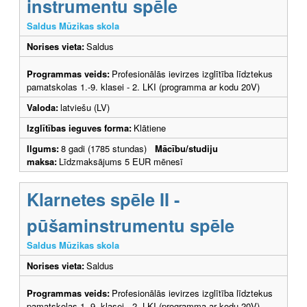
instrumentu spēle
Saldus Mūzikas skola
Norises vieta:
Saldus
Programmas veids:
Profesionālās ievirzes izglītība līdztekus
pamatskolas 1.-9. klasei - 2. LKI (programma ar kodu 20V)
Valoda:
latviešu (LV)
Izglītības ieguves forma:
Klātiene
Ilgums:
8 gadi (1785 stundas)
Mācību/studiju
maksa:
Līdzmaksājums 5 EUR mēnesī
Klarnetes spēle II -
pūšaminstrumentu spēle
Saldus Mūzikas skola
Norises vieta:
Saldus
Programmas veids:
Profesionālās ievirzes izglītība līdztekus
pamatskolas 1.-9. klasei - 2. LKI (programma ar kodu 20V)