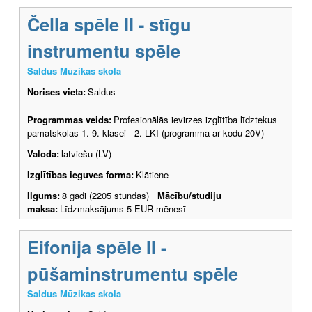
Čella spēle II - stīgu
instrumentu spēle
Saldus Mūzikas skola
Norises vieta:
Saldus
Programmas veids:
Profesionālās ievirzes izglītība līdztekus
pamatskolas 1.-9. klasei - 2. LKI (programma ar kodu 20V)
Valoda:
latviešu (LV)
Izglītības ieguves forma:
Klātiene
Ilgums:
8 gadi (2205 stundas)
Mācību/studiju
maksa:
Līdzmaksājums 5 EUR mēnesī
Eifonija spēle II -
pūšaminstrumentu spēle
Saldus Mūzikas skola