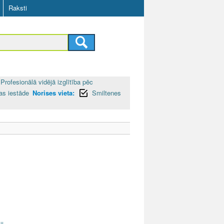
Raksti
Profesionālā vidējā izglītība pēc
bas iestāde
Norises vieta:
Smiltenes
ji