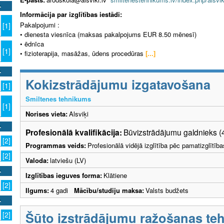
Informācija par izglītības iestādi:
Pakalpojumi :
[1]
• dienesta viesnīca (maksas pakalpojums EUR 8.50 mēnesī)
• ēdnīca
[1]
• fizioterapija, masāžas, ūdens procedūras
[...]
Kokizstrādājumu izgatavošana
[1]
Smiltenes tehnikums
[1]
Norises vieta:
Alsviķi
Profesionālā kvalifikācija:
Būvizstrādājumu galdnieks (
[2]
Programmas veids:
Profesionālā vidējā izglītība pēc pamatizglītīb
[2]
Valoda:
latviešu (LV)
Izglītības ieguves forma:
Klātiene
[2]
Ilgums:
4 gadi
Mācību/studiju maksa:
Valsts budžets
Šūto izstrādājumu ražošanas teh
[2]