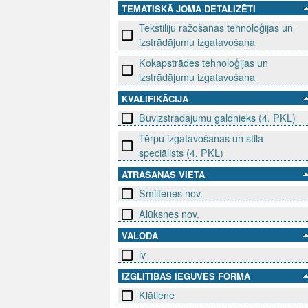
TEMATISKĀ JOMA DETALIZĒTI
Tekstiliju ražošanas tehnoloģijas un
izstrādājumu izgatavošana
Kokapstrādes tehnoloģijas un
izstrādājumu izgatavošana
KVALIFIKĀCIJA
Būvizstrādājumu galdnieks (4. PKL)
Tērpu izgatavošanas un stila
speciālists (4. PKL)
ATRAŠANĀS VIETA
Smiltenes nov.
Alūksnes nov.
VALODA
lv
IZGLĪTĪBAS IEGUVES FORMA
Klātiene