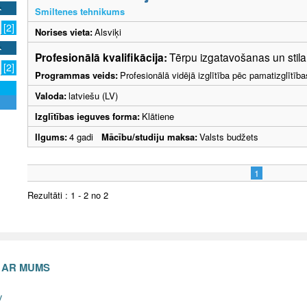
Smiltenes tehnikums
[2]
Norises vieta:
Alsviķi
Profesionālā kvalifikācija:
Tērpu izgatavošanas un stila 
[2]
Programmas veids:
Profesionālā vidējā izglītība pēc pamatizglītīb
Valoda:
latviešu (LV)
Izglītības ieguves forma:
Klātiene
Ilgums:
4 gadi
Mācību/studiju maksa:
Valsts budžets
1
Rezultāti : 1 - 2 no 2
S AR MUMS
v