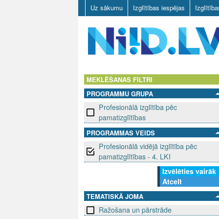
Uz sākumu
Izglītības iespējas
Izglītīb
N
I
MEKLĒŠANAS FILTRI
PROGRAMMU GRUPA
I
Profesionālā izglītība pēc
D
pamatizglītības
PROGRAMMAS VEIDS
.
Profesionālā vidējā izglītība pēc
L
pamatizglītības - 4. LKI
Izvēlēties vairāk
V
Atcelt
TEMATISKĀ JOMA
Ražošana un pārstrāde