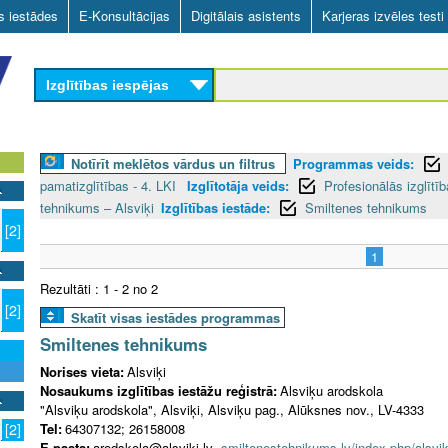
Skip
as iestādes
E-Konsultācijas
Digitālais asistents
Karjeras izvēles testi
to
main
Izglītības iespējas
content
Notīrīt meklētos vārdus un filtrus
Programmas veids:
pamatizglītības - 4. LKI
Izglītotāja veids:
Profesionālās izglītī
tehnikums – Alsviķi
Izglītības iestāde:
Smiltenes tehnikums
[2]
1
Rezultāti : 1 - 2 no 2
[2]
Skatīt visas iestādes programmas
Smiltenes tehnikums
Norises vieta:
Alsviķi
Nosaukums izglītības iestāžu reģistrā:
Alsviķu arodskola
"Alsviķu arodskola", Alsviķi, Alsviķu pag., Alūksnes nov., LV-4333
Tel:
64307132; 26158008
[2]
E-pasts:
arodskola@alsviki.lv
smiltenestehnikums.lv/index.php/alsvik