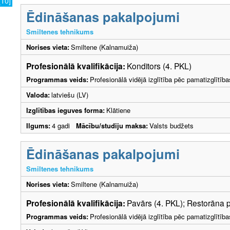
[10]
Ēdināšanas pakalpojumi
Smiltenes tehnikums
Norises vieta:
Smiltene (Kalnamuiža)
Profesionālā kvalifikācija:
Konditors (4. PKL)
Programmas veids:
Profesionālā vidējā izglītība pēc pamatizglītīb
Valoda:
latviešu (LV)
Izglītības ieguves forma:
Klātiene
Ilgums:
4 gadi
Mācību/studiju maksa:
Valsts budžets
Ēdināšanas pakalpojumi
Smiltenes tehnikums
Norises vieta:
Smiltene (Kalnamuiža)
Profesionālā kvalifikācija:
Pavārs (4. PKL); Restorāna 
Programmas veids:
Profesionālā vidējā izglītība pēc pamatizglītīb