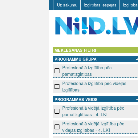
Uz sākumu
Izglītības iespējas
Izglītīb
N
I
MEKLĒŠANAS FILTRI
PROGRAMMU GRUPA
I
Profesionālā izglītība pēc
D
pamatizglītības
Profesionālā izglītība pēc vidējās
.
izglītības
L
PROGRAMMAS VEIDS
Profesionālā vidējā izglītība pēc
V
pamatizglītības - 4. LKI
Profesionālā vidējā izglītība pēc
vidējās izglītības - 4. LKI