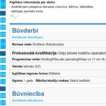
7
Papildus informācija par skolu:
[1]
- Audzēkņiem pieejama dienesta viesnīca, ēdnīca, bibliotēka;
- darbojas jauniešu koris,
- t
[...]
[3]
[3]
Būvdarbi
[3]
Smiltenes tehnikums
[1]
Norises vieta:
Smiltene (Kalnamuiža)
Profesionālā kvalifikācija:
Ceļu būves mašīnu operators
Programmas veids:
Arodizglītība pēc pamatizglītības un 17 vai 18 
[3]
Valoda:
latviešu (LV)
[3]
Izglītības ieguves forma:
Klātiene
[3]
Ilgums:
1 gads
Mācību/studiju maksa:
Valsts budžets
[1]
Būvniecība
[3]
Smiltenes tehnikums
[1]