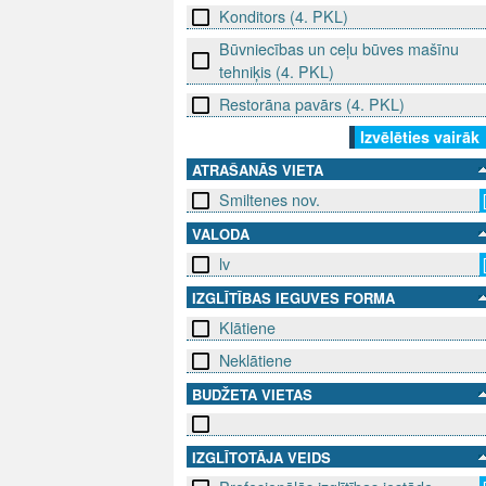
Konditors (4. PKL)
Būvniecības un ceļu būves mašīnu
tehniķis (4. PKL)
Restorāna pavārs (4. PKL)
Izvēlēties vairāk
ATRAŠANĀS VIETA
Smiltenes nov.
VALODA
lv
IZGLĪTĪBAS IEGUVES FORMA
Klātiene
Neklātiene
BUDŽETA VIETAS
IZGLĪTOTĀJA VEIDS