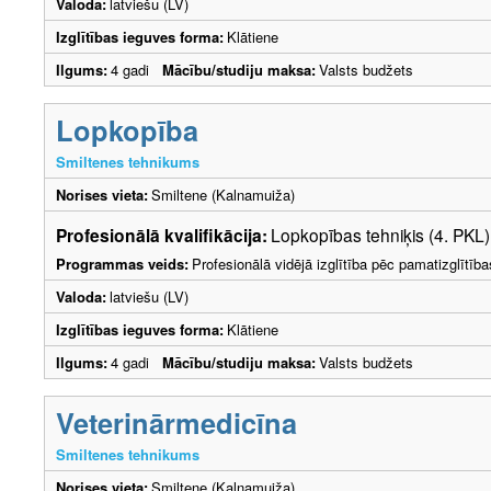
Valoda:
latviešu (LV)
Izglītības ieguves forma:
Klātiene
Ilgums:
4 gadi
Mācību/studiju maksa:
Valsts budžets
Lopkopība
Smiltenes tehnikums
Norises vieta:
Smiltene (Kalnamuiža)
Profesionālā kvalifikācija:
Lopkopības tehniķis (4. PKL)
Programmas veids:
Profesionālā vidējā izglītība pēc pamatizglītīb
Valoda:
latviešu (LV)
Izglītības ieguves forma:
Klātiene
Ilgums:
4 gadi
Mācību/studiju maksa:
Valsts budžets
Veterinārmedicīna
Smiltenes tehnikums
Norises vieta:
Smiltene (Kalnamuiža)