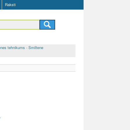
Raksti
enes tehnikums - Smiltene
v