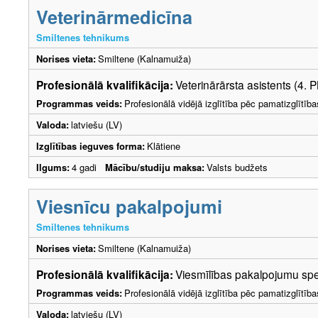
Veterinārmedicīna
Smiltenes tehnikums
Norises vieta:
Smiltene (Kalnamuiža)
Profesionālā kvalifikācija:
Veterinārārsta asistents (4. 
Programmas veids:
Profesionālā vidējā izglītība pēc pamatizglītīb
Valoda:
latviešu (LV)
Izglītības ieguves forma:
Klātiene
Ilgums:
4 gadi
Mācību/studiju maksa:
Valsts budžets
Viesnīcu pakalpojumi
Smiltenes tehnikums
Norises vieta:
Smiltene (Kalnamuiža)
Profesionālā kvalifikācija:
Viesmīlības pakalpojumu spec
Programmas veids:
Profesionālā vidējā izglītība pēc pamatizglītīb
Valoda:
latviešu (LV)