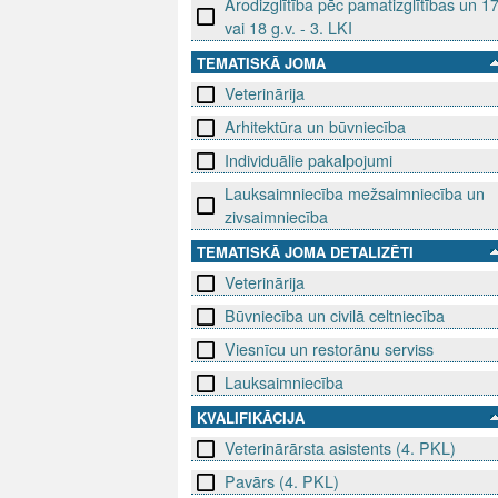
Arodizglītība pēc pamatizglītības un 1
vai 18 g.v. - 3. LKI
TEMATISKĀ JOMA
Veterinārija
Arhitektūra un būvniecība
Individuālie pakalpojumi
Lauksaimniecība mežsaimniecība un
zivsaimniecība
TEMATISKĀ JOMA DETALIZĒTI
Veterinārija
Būvniecība un civilā celtniecība
Viesnīcu un restorānu serviss
Lauksaimniecība
KVALIFIKĀCIJA
Veterinārārsta asistents (4. PKL)
Pavārs (4. PKL)