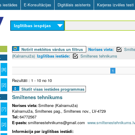
Skip
as iestādes
E-Konsultācijas
Digitālais asistents
Karjeras izvēles testi
to
main
Izglītības iespējas
content
Notīrīt meklētos vārdus un filtrus
Norises vieta:
Smilt
(Kalnamuiža)
Izglītības iestāde:
Smiltenes tehnikums
[8]
1
Rezultāti : 1 - 10 no 10
[2]
Skatīt visas iestādes programmas
Smiltenes tehnikums
Norises vieta:
Smiltene (Kalnamuiža)
[7]
Kalnamuiža, Smiltenes pag., Smiltenes nov., LV-4729
Tel:
64772567
E-pasts:
smiltenestehnikums@gmail.com
www.smiltenestehnikums.l
[2]
Informācija par izglītības iestādi: