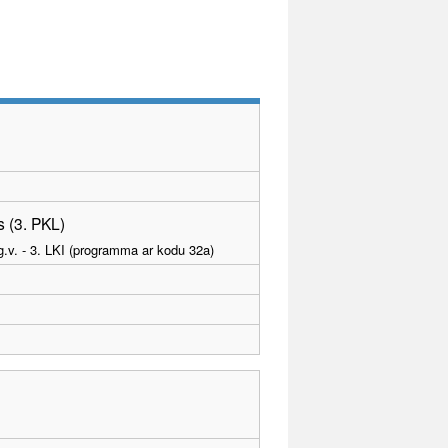
 (3. PKL)
g.v. - 3. LKI (programma ar kodu 32a)