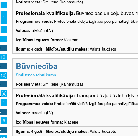
Norises vieta:
Smiltene (Kalnamuiža)
[1]
Profesionālā kvalifikācija:
Būvniecības un ceļu būves m
[1]
Programmas veids:
Profesionālā vidējā izglītība pēc pamatizglītīb
[1]
Valoda:
latviešu (LV)
Izglītības ieguves forma:
Klātiene
Ilgums:
4 gadi
Mācību/studiju maksa:
Valsts budžets
[10]
Būvniecība
Smiltenes tehnikums
[10]
Norises vieta:
Smiltene (Kalnamuiža)
[9]
Profesionālā kvalifikācija:
Transportbūvju būvtehniķis (
[1]
Programmas veids:
Profesionālā vidējā izglītība pēc pamatizglītīb
Valoda:
latviešu (LV)
[9]
Izglītības ieguves forma:
Klātiene
Ilgums:
4 gadi
Mācību/studiju maksa:
Valsts budžets