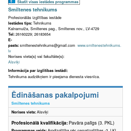
Skatīt visas iestādes programmas
Smiltenes tehnikums
Profesionālās izglītības iestāde
Iestādes tips:
Tehnikums
Kalnamuiža, Smiltenes pag., Smiltenes nov., LV-4729
Tel:
26160229; 26183654
E-
pasts:
smiltenestehnikums@gmail.com
www.smiltenestehnikums.
lv
Norises vieta(s) vai fakultāte(s):
Alsviķi
Informācija par izglītības iestādi:
Tehnikuma audzēkņiem ir pieejama dienesta viesnīca.
Ēdināšanas pakalpojumi
Smiltenes tehnikums
Norises vieta:
Alsviķi
Profesionālā kvalifikācija:
Pavāra palīgs (3. PKL)
Programmas veids:
Arodizglītība pēc pamatizglītības -3. LKI