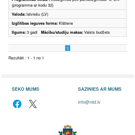
(programma ar kodu 32)
Valoda:
latviešu (LV)
Izglītības ieguves forma:
Klātiene
Ilgums:
3 gadi
Mācību/studiju maksa:
Valsts budžets
1
Rezultāti : 1 - 1 no 1
SEKO MUMS
SAZINIES AR MUMS
info@niid.lv