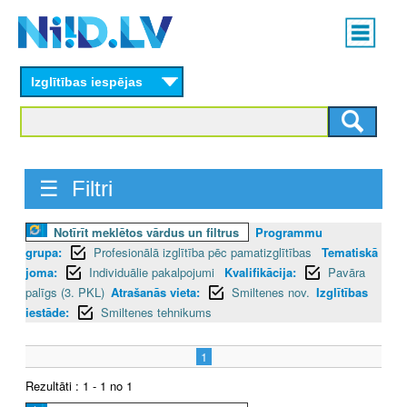
Skip
Main
to
menu
N
main
content
Izglītības iespējas
I
I
D
☰ Filtri
.
Notīrīt meklētos vārdus un filtrus
Programmu
L
grupa:
Profesionālā izglītība pēc pamatizglītības
Tematiskā
V
joma:
Individuālie pakalpojumi
Kvalifikācija:
Pavāra
palīgs (3. PKL)
Atrašanās vieta:
Smiltenes nov.
Izglītības
iestāde:
Smiltenes tehnikums
1
Rezultāti : 1 - 1 no 1