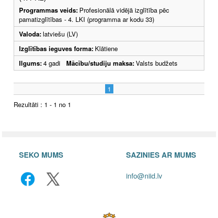
Programmas veids:
Profesionālā vidējā izglītība pēc
pamatizglītības - 4. LKI (programma ar kodu 33)
Valoda:
latviešu (LV)
Izglītības ieguves forma:
Klātiene
Ilgums:
4 gadi
Mācību/studiju maksa:
Valsts budžets
1
Rezultāti : 1 - 1 no 1
SEKO MUMS
SAZINIES AR MUMS
info@niid.lv