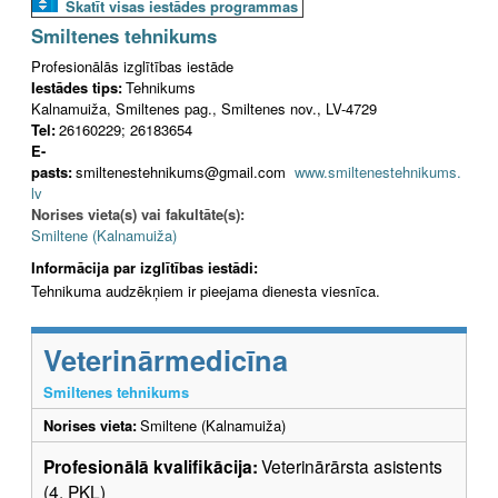
Skatīt visas iestādes programmas
Smiltenes tehnikums
Profesionālās izglītības iestāde
Iestādes tips:
Tehnikums
Kalnamuiža, Smiltenes pag., Smiltenes nov., LV-4729
Tel:
26160229; 26183654
E-
pasts:
smiltenestehnikums@gmail.com
www.smiltenestehnikums.
lv
Norises vieta(s) vai fakultāte(s):
Smiltene (Kalnamuiža)
Informācija par izglītības iestādi:
Tehnikuma audzēkņiem ir pieejama dienesta viesnīca.
Veterinārmedicīna
Smiltenes tehnikums
Norises vieta:
Smiltene (Kalnamuiža)
Profesionālā kvalifikācija:
Veterinārārsta asistents
(4. PKL)