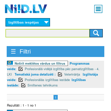
Skip
Main
to
menu
N
main
content
Izglītības iespējas
I
I
D
☰ Filtri
.
Notīrīt meklētos vārdus un filtrus
Programmas
L
veids:
Profesionālā vidējā izglītība pēc pamatizglītības - 4.
V
LKI
Tematiskā joma detalizēti :
Veterinārija
Izglītotāja
veids:
Profesionālās izglītības iestāde
Izglītības
iestāde:
Smiltenes tehnikums
1
Rezultāti : 1 - 1 no 1