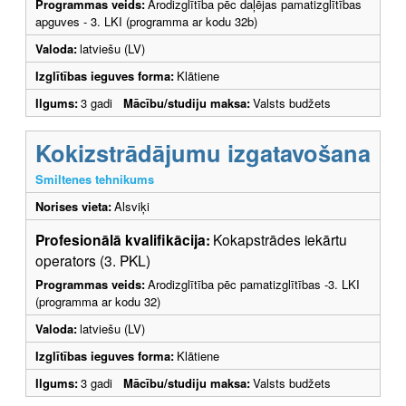
Programmas veids:
Arodizglītība pēc daļējas pamatizglītības
apguves - 3. LKI (programma ar kodu 32b)
Valoda:
latviešu (LV)
Izglītības ieguves forma:
Klātiene
Ilgums:
3 gadi
Mācību/studiju maksa:
Valsts budžets
Kokizstrādājumu izgatavošana
Smiltenes tehnikums
Norises vieta:
Alsviķi
Profesionālā kvalifikācija:
Kokapstrādes iekārtu
operators (3. PKL)
Programmas veids:
Arodizglītība pēc pamatizglītības -3. LKI
(programma ar kodu 32)
Valoda:
latviešu (LV)
Izglītības ieguves forma:
Klātiene
Ilgums:
3 gadi
Mācību/studiju maksa:
Valsts budžets