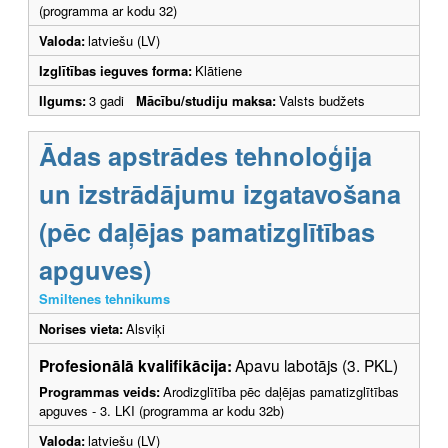
(programma ar kodu 32)
Valoda:
latviešu (LV)
Izglītības ieguves forma:
Klātiene
Ilgums:
3 gadi
Mācību/studiju maksa:
Valsts budžets
Ādas apstrādes tehnoloģija
un izstrādājumu izgatavošana
(pēc daļējas pamatizglītības
apguves)
Smiltenes tehnikums
Norises vieta:
Alsviķi
Profesionālā kvalifikācija:
Apavu labotājs (3. PKL)
Programmas veids:
Arodizglītība pēc daļējas pamatizglītības
apguves - 3. LKI (programma ar kodu 32b)
Valoda:
latviešu (LV)