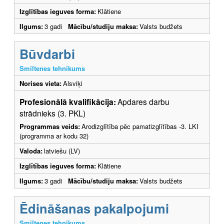
Izglītības ieguves forma:
Klātiene
Ilgums:
3 gadi
Mācību/studiju maksa:
Valsts budžets
Būvdarbi
Smiltenes tehnikums
Norises vieta:
Alsviķi
Profesionālā kvalifikācija:
Apdares darbu
strādnieks (3. PKL)
Programmas veids:
Arodizglītība pēc pamatizglītības -3. LKI
(programma ar kodu 32)
Valoda:
latviešu (LV)
Izglītības ieguves forma:
Klātiene
Ilgums:
3 gadi
Mācību/studiju maksa:
Valsts budžets
Ēdināšanas pakalpojumi
Smiltenes tehnikums