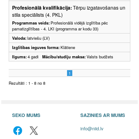
Profesionālā kvalifikācija:
Tērpu izgatavošanas un
stila speciālists (4. PKL)
Programmas veids:
Profesionālā vidējā izglītība pēc
pamatizglītības - 4. LKI (programma ar kodu 33)
Valoda:
latviešu (LV)
Izglītības ieguves forma:
Klātiene
Ilgums:
4 gadi
Mācību/studiju maksa:
Valsts budžets
1
Rezultāti : 1 - 8 no 8
SEKO MUMS
SAZINIES AR MUMS
info@niid.lv