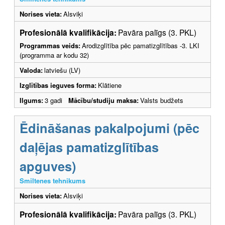
Norises vieta:
Alsviķi
Profesionālā kvalifikācija:
Pavāra palīgs (3. PKL)
Programmas veids:
Arodizglītība pēc pamatizglītības -3. LKI
(programma ar kodu 32)
Valoda:
latviešu (LV)
Izglītības ieguves forma:
Klātiene
Ilgums:
3 gadi
Mācību/studiju maksa:
Valsts budžets
Ēdināšanas pakalpojumi (pēc
daļējas pamatizglītības
apguves)
Smiltenes tehnikums
Norises vieta:
Alsviķi
Profesionālā kvalifikācija:
Pavāra palīgs (3. PKL)