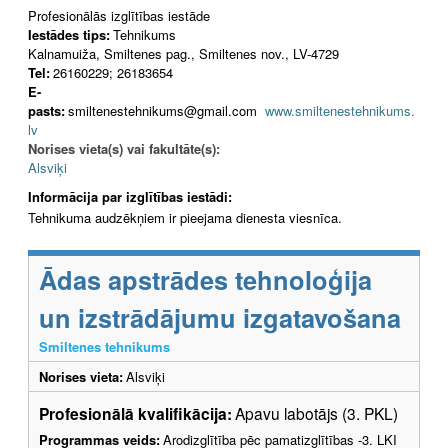
Profesionālās izglītības iestāde
Iestādes tips:
Tehnikums
Kalnamuiža, Smiltenes pag., Smiltenes nov., LV-4729
Tel:
26160229; 26183654
E-
pasts:
smiltenestehnikums@gmail.com
www.smiltenestehnikums.
lv
Norises vieta(s) vai fakultāte(s):
Alsviķi
Informācija par izglītības iestādi:
Tehnikuma audzēkņiem ir pieejama dienesta viesnīca.
Ādas apstrādes tehnoloģija
un izstrādājumu izgatavošana
Smiltenes tehnikums
Norises vieta:
Alsviķi
Profesionālā kvalifikācija:
Apavu labotājs (3. PKL)
Programmas veids:
Arodizglītība pēc pamatizglītības -3. LKI