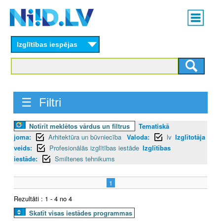
Skip
Main
to
menu
N
main
content
Izglītības iespējas
I
I
D
☰ Filtri
.
Notīrīt meklētos vārdus un filtrus
Tematiskā
L
joma:
Arhitektūra un būvniecība
Valoda:
lv
Izglītotāja
V
veids:
Profesionālās izglītības iestāde
Izglītības
iestāde:
Smiltenes tehnikums
1
Rezultāti : 1 - 4 no 4
Skatīt visas iestādes programmas