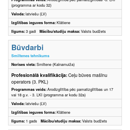
(programma ar kodu 32)
Valoda:
latviešu (LV)
Izglītības ieguves forma:
Klātiene
Ilgums:
3 gadi
Mācību/studiju maksa:
Valsts budžets
Būvdarbi
Smiltenes tehnikums
Norises vieta:
Smiltene (Kalnamuiža)
Profesionālā kvalifikācija:
Ceļu būves mašīnu
operators (3. PKL)
Programmas veids:
Arodizglītība pēc pamatizglītības un 17
vai 18 g.v. - 3. LKI (programma ar kodu 32a)
Valoda:
latviešu (LV)
Izglītības ieguves forma:
Klātiene
Ilgums:
1 gads
Mācību/studiju maksa:
Valsts budžets