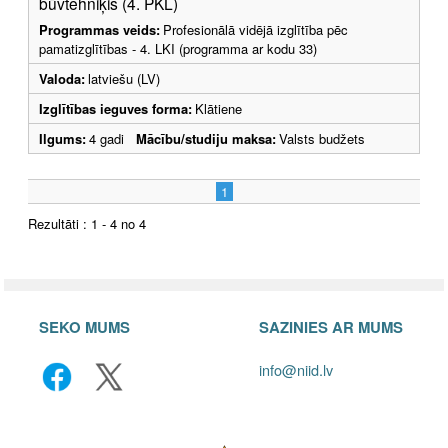
būvtehniķis (4. PKL)
Programmas veids:
Profesionālā vidējā izglītība pēc
pamatizglītības - 4. LKI (programma ar kodu 33)
Valoda:
latviešu (LV)
Izglītības ieguves forma:
Klātiene
Ilgums:
4 gadi
Mācību/studiju maksa:
Valsts budžets
1
Rezultāti : 1 - 4 no 4
SEKO MUMS
SAZINIES AR MUMS
info@niid.lv