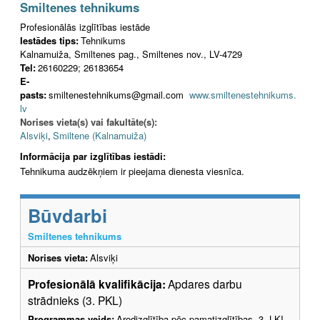
Smiltenes tehnikums
Profesionālās izglītības iestāde
Iestādes tips:
Tehnikums
Kalnamuiža, Smiltenes pag., Smiltenes nov., LV-4729
Tel:
26160229; 26183654
E-
pasts:
smiltenestehnikums@gmail.com
www.smiltenestehnikums.
lv
Norises vieta(s) vai fakultāte(s):
Alsviķi
,
Smiltene (Kalnamuiža)
Informācija par izglītības iestādi:
Tehnikuma audzēkņiem ir pieejama dienesta viesnīca.
Būvdarbi
Smiltenes tehnikums
Norises vieta:
Alsviķi
Profesionālā kvalifikācija:
Apdares darbu
strādnieks (3. PKL)
Programmas veids:
Arodizglītība pēc pamatizglītības -3. LKI