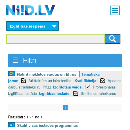
Skip
Main
to
menu
N
main
content
Izglītības iespējas
I
I
D
☰ Filtri
.
Notīrīt meklētos vārdus un filtrus
Tematiskā
L
joma:
Arhitektūra un būvniecība
Kvalifikācija:
Apdares
V
darbu strādnieks (3. PKL)
Izglītotāja veids:
Profesionālās
izglītības iestāde
Izglītības iestāde:
Smiltenes tehnikums
1
Rezultāti : 1 - 1 no 1
Skatīt visas iestādes programmas