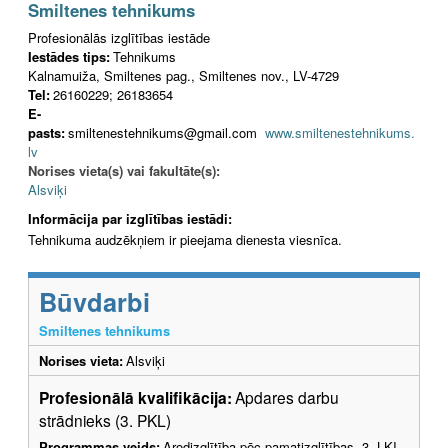
Smiltenes tehnikums
Profesionālās izglītības iestāde
Iestādes tips:
Tehnikums
Kalnamuiža, Smiltenes pag., Smiltenes nov., LV-4729
Tel:
26160229; 26183654
E-
pasts:
smiltenestehnikums@gmail.com
www.smiltenestehnikums.
lv
Norises vieta(s) vai fakultāte(s):
Alsviķi
Informācija par izglītības iestādi:
Tehnikuma audzēkņiem ir pieejama dienesta viesnīca.
Būvdarbi
Smiltenes tehnikums
Norises vieta:
Alsviķi
Profesionālā kvalifikācija:
Apdares darbu
strādnieks (3. PKL)
Programmas veids:
Arodizglītība pēc pamatizglītības -3. LKI