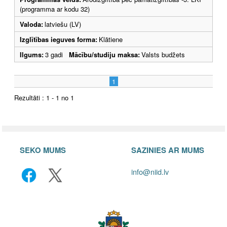
(programma ar kodu 32)
Valoda:
latviešu (LV)
Izglītības ieguves forma:
Klātiene
Ilgums:
3 gadi
Mācību/studiju maksa:
Valsts budžets
1
Rezultāti : 1 - 1 no 1
SEKO MUMS
SAZINIES AR MUMS
info@niid.lv