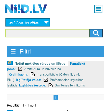
Skip
Main
to
menu
N
main
content
Izglītības iespējas
I
I
D
☰ Filtri
.
Notīrīt meklētos vārdus un filtrus
Tematiskā
L
joma:
Arhitektūra un būvniecība
V
Kvalifikācija:
Transportbūvju būvtehniķis (4.
PKL)
Izglītotāja veids:
Profesionālās izglītības
iestāde
Izglītības iestāde:
Smiltenes tehnikums
1
Rezultāti : 1 - 1 no 1