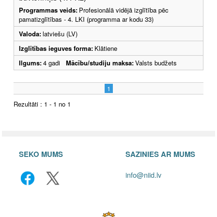
Programmas veids:
Profesionālā vidējā izglītība pēc
pamatizglītības - 4. LKI (programma ar kodu 33)
Valoda:
latviešu (LV)
Izglītības ieguves forma:
Klātiene
Ilgums:
4 gadi
Mācību/studiju maksa:
Valsts budžets
1
Rezultāti : 1 - 1 no 1
SEKO MUMS
SAZINIES AR MUMS
info@niid.lv