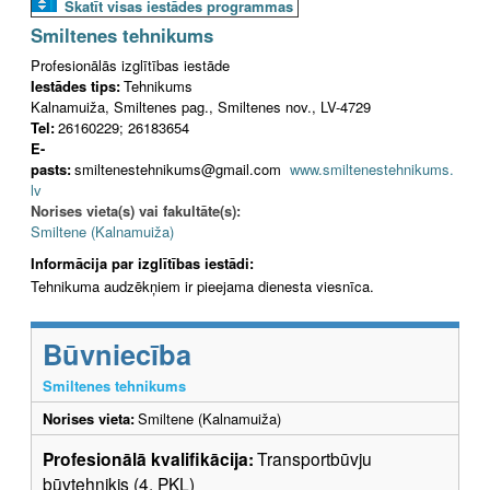
Skatīt visas iestādes programmas
Smiltenes tehnikums
Profesionālās izglītības iestāde
Iestādes tips:
Tehnikums
Kalnamuiža, Smiltenes pag., Smiltenes nov., LV-4729
Tel:
26160229; 26183654
E-
pasts:
smiltenestehnikums@gmail.com
www.smiltenestehnikums.
lv
Norises vieta(s) vai fakultāte(s):
Smiltene (Kalnamuiža)
Informācija par izglītības iestādi:
Tehnikuma audzēkņiem ir pieejama dienesta viesnīca.
Būvniecība
Smiltenes tehnikums
Norises vieta:
Smiltene (Kalnamuiža)
Profesionālā kvalifikācija:
Transportbūvju
būvtehniķis (4. PKL)