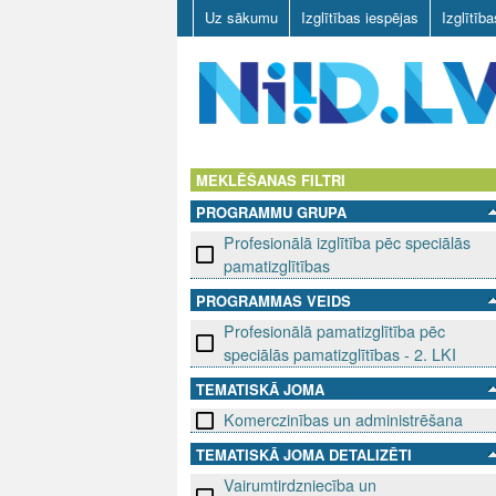
Uz sākumu
Izglītības iespējas
Izglītīb
N
I
MEKLĒŠANAS FILTRI
PROGRAMMU GRUPA
I
Profesionālā izglītība pēc speciālās
D
pamatizglītības
PROGRAMMAS VEIDS
.
Profesionālā pamatizglītība pēc
L
speciālās pamatizglītības - 2. LKI
TEMATISKĀ JOMA
V
Komerczinības un administrēšana
TEMATISKĀ JOMA DETALIZĒTI
Vairumtirdzniecība un