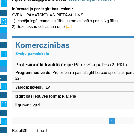
[1]
Informācija par izglītības iestādi:
SVEĶU PAMATSKOLAS PIEDĀVĀJUMS:
1) Iespēja iegūt pamatizglītību un profesionālo pamatizglītību;
[1]
2) Bezmaksas ēdināšana un b
[...]
Komerczinības
Sveķu pamatskola
[1]
Profesionālā kvalifikācija:
Pārdevēja palīgs (2. PKL)
Programmas veids:
Profesionālā pamatizglītība pēc speciālās pama
22)
[1]
Valoda:
latviešu (LV)
Izglītības ieguves forma:
Klātiene
[1]
Ilgums:
3 gadi
1
[1]
Rezultāti : 1 - 1 no 1