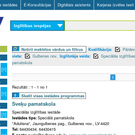
Skip
as iestādes
E-Konsultācijas
Digitālais asistents
Karjeras izvēles testi
to
main
Izglītības iespējas
content
Notīrīt meklētos vārdus un filtrus
Kvalifikācija:
Pārdev
vieta:
Gulbenes nov.
Izglītotāja veids:
Speciālās izglītība
pamatskola
[1]
1
Rezultāti : 1 - 1 no 1
[1]
Skatīt visas iestādes programmas
Sveķu pamatskola
Speciālās izglītības iestāde
[1]
Iestādes tips:
Speciālā pamatskola
"Aduliena", Jaungulbenes pag., Gulbenes nov., LV-4420
Tel:
64430434; 64430415
E-pasts:
sveki@gulbene.edu.lv
www.svekuspecialaskola.lv