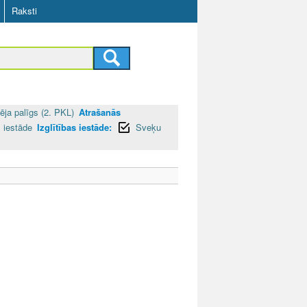
Raksti
ēja palīgs (2. PKL)
Atrašanās
s iestāde
Izglītības iestāde:
Sveķu