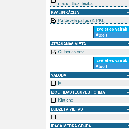
mazumtirdzniecība
KVALIFIKĀCIJA
Pārdevēja palīgs (2. PKL)
Izvēlēties vairāk
Atcelt
ATRAŠANĀS VIETA
Gulbenes nov.
Izvēlēties vairāk
Atcelt
VALODA
lv
IZGLĪTĪBAS IEGUVES FORMA
Klātiene
BUDŽETA VIETAS
ĪPAŠĀ MĒRĶA GRUPA