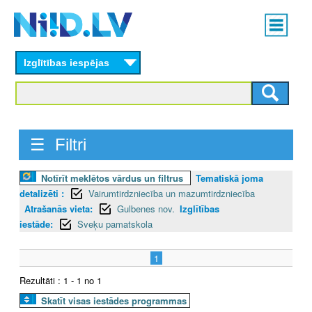
Skip
Main
to
menu
N
main
content
Izglītības iespējas
I
I
D
☰ Filtri
.
Notīrīt meklētos vārdus un filtrus
Tematiskā joma
L
detalizēti :
Vairumtirdzniecība un mazumtirdzniecība
V
Atrašanās vieta:
Gulbenes nov.
Izglītības
iestāde:
Sveķu pamatskola
1
Rezultāti : 1 - 1 no 1
Skatīt visas iestādes programmas