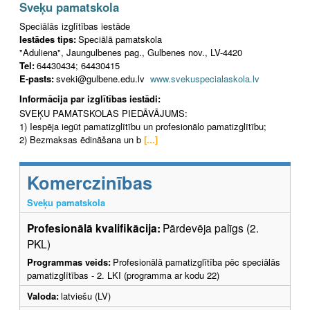
Sveķu pamatskola
Speciālās izglītības iestāde
Iestādes tips:
Speciālā pamatskola
"Aduliena", Jaungulbenes pag., Gulbenes nov., LV-4420
Tel:
64430434; 64430415
E-pasts:
sveki@gulbene.edu.lv
www.svekuspecialaskola.lv
Informācija par izglītības iestādi:
SVEĶU PAMATSKOLAS PIEDĀVĀJUMS:
1) Iespēja iegūt pamatizglītību un profesionālo pamatizglītību;
2) Bezmaksas ēdināšana un b
[...]
Komerczinības
Sveķu pamatskola
Profesionālā kvalifikācija:
Pārdevēja palīgs (2.
PKL)
Programmas veids:
Profesionālā pamatizglītība pēc speciālās
pamatizglītības - 2. LKI (programma ar kodu 22)
Valoda:
latviešu (LV)