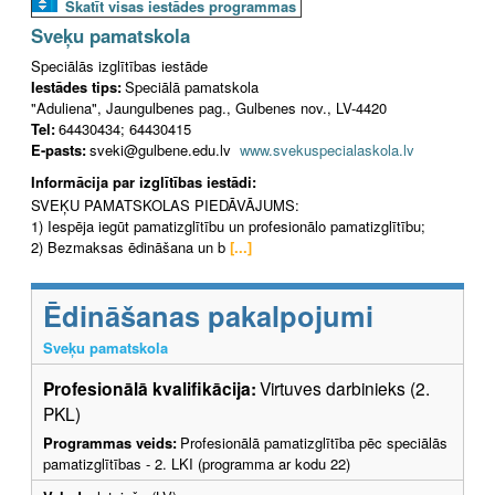
Skatīt visas iestādes programmas
Sveķu pamatskola
Speciālās izglītības iestāde
Iestādes tips:
Speciālā pamatskola
"Aduliena", Jaungulbenes pag., Gulbenes nov., LV-4420
Tel:
64430434; 64430415
E-pasts:
sveki@gulbene.edu.lv
www.svekuspecialaskola.lv
Informācija par izglītības iestādi:
SVEĶU PAMATSKOLAS PIEDĀVĀJUMS:
1) Iespēja iegūt pamatizglītību un profesionālo pamatizglītību;
2) Bezmaksas ēdināšana un b
[...]
Ēdināšanas pakalpojumi
Sveķu pamatskola
Profesionālā kvalifikācija:
Virtuves darbinieks (2.
PKL)
Programmas veids:
Profesionālā pamatizglītība pēc speciālās
pamatizglītības - 2. LKI (programma ar kodu 22)