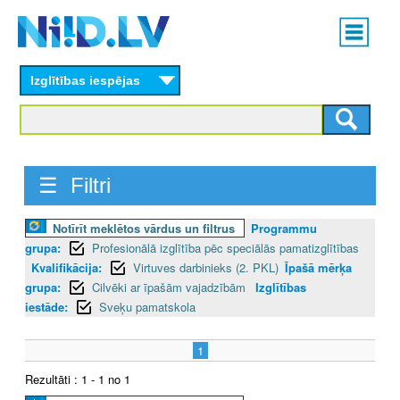
Skip
Main
to
menu
N
main
content
Izglītības iespējas
I
I
D
☰ Filtri
.
Notīrīt meklētos vārdus un filtrus
Programmu
L
grupa:
Profesionālā izglītība pēc speciālās pamatizglītības
V
Kvalifikācija:
Virtuves darbinieks (2. PKL)
Īpašā mērķa
grupa:
Cilvēki ar īpašām vajadzībām
Izglītības
iestāde:
Sveķu pamatskola
1
Rezultāti : 1 - 1 no 1