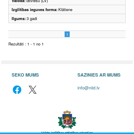
Valoda:
latviešu (LV)
Izglītības ieguves forma:
Klātiene
Ilgums:
3 gadi
1
Rezultāti : 1 - 1 no 1
SEKO MUMS
SAZINIES AR MUMS
info@niid.lv