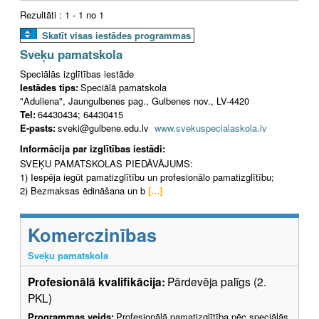
Rezultāti : 1 - 1 no 1
Skatīt visas iestādes programmas
Sveķu pamatskola
Speciālās izglītības iestāde
Iestādes tips:
Speciālā pamatskola
"Aduliena", Jaungulbenes pag., Gulbenes nov., LV-4420
Tel:
64430434; 64430415
E-pasts:
sveki@gulbene.edu.lv
www.svekuspecialaskola.lv
Informācija par izglītības iestādi:
SVEĶU PAMATSKOLAS PIEDĀVĀJUMS:
1) Iespēja iegūt pamatizglītību un profesionālo pamatizglītību;
2) Bezmaksas ēdināšana un b
[...]
Komerczinības
Sveķu pamatskola
Profesionālā kvalifikācija:
Pārdevēja palīgs (2.
PKL)
Programmas veids:
Profesionālā pamatizglītība pēc speciālās