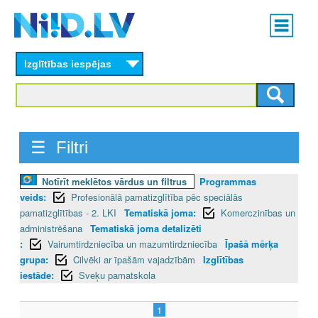
Skip
Main
to
menu
N
main
content
Izglītības iespējas
I
I
D
☰ Filtri
.
Notīrīt meklētos vārdus un filtrus
Programmas
L
veids:
Profesionālā pamatizglītība pēc speciālās
V
pamatizglītības - 2. LKI
Tematiskā joma:
Komerczinības un
administrēšana
Tematiskā joma detalizēti
:
Vairumtirdzniecība un mazumtirdzniecība
Īpašā mērķa
grupa:
Cilvēki ar īpašām vajadzībām
Izglītības
iestāde:
Sveķu pamatskola
1