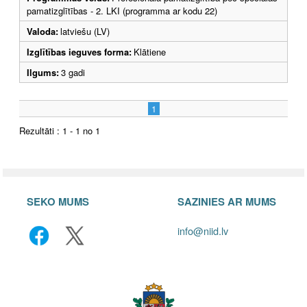
pamatizglītības - 2. LKI (programma ar kodu 22)
Valoda:
latviešu (LV)
Izglītības ieguves forma:
Klātiene
Ilgums:
3 gadi
1
Rezultāti : 1 - 1 no 1
SEKO MUMS
SAZINIES AR MUMS
info@niid.lv