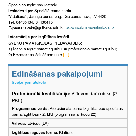
Speciālās izglītības iestāde
Iestādes tips:
Speciālā pamatskola
"Aduliena", Jaungulbenes pag., Gulbenes nov., LV-4420
Tel:
64430434; 64430415
E-pasts:
sveki@gulbene.edu.lv
www.svekuspecialaskola.lv
Informācija par izglītības iestādi:
SVEĶU PAMATSKOLAS PIEDĀVĀJUMS:
1) Iespēja iegūt pamatizglītību un profesionālo pamatizglītību;
2) Bezmaksas ēdināšana un b
[...]
Ēdināšanas pakalpojumi
Sveķu pamatskola
Profesionālā kvalifikācija:
Virtuves darbinieks (2.
PKL)
Programmas veids:
Profesionālā pamatizglītība pēc speciālās
pamatizglītības - 2. LKI (programma ar kodu 22)
Valoda:
latviešu (LV)
Izglītības ieguves forma:
Klātiene