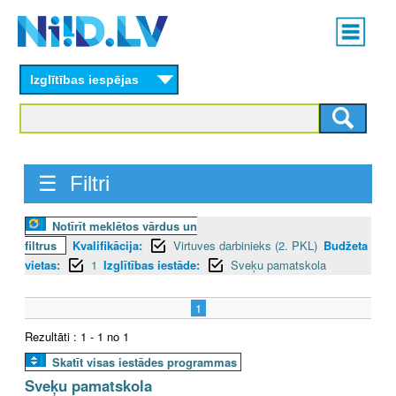
Skip
Main
to
menu
N
main
content
Izglītības iespējas
I
I
D
☰ Filtri
.
Notīrīt meklētos vārdus un
L
filtrus
Kvalifikācija:
Virtuves darbinieks (2. PKL)
Budžeta
V
vietas:
1
Izglītības iestāde:
Sveķu pamatskola
1
Rezultāti : 1 - 1 no 1
Skatīt visas iestādes programmas
Sveķu pamatskola