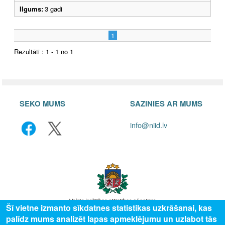
Ilgums:
3 gadi
1
Rezultāti : 1 - 1 no 1
SEKO MUMS
SAZINIES AR MUMS
info@niid.lv
Šī vietne izmanto sīkdatnes statistikas uzkrāšanai, kas
palīdz mums analizēt lapas apmeklējumu un uzlabot tās