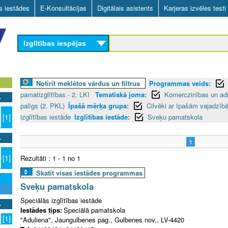
Skip
as iestādes
E-Konsultācijas
Digitālais asistents
Karjeras izvēles testi
to
main
Izglītības iespējas
content
Notīrīt meklētos vārdus un filtrus
Programmas veids:
pamatizglītības - 2. LKI
Tematiskā joma:
Komerczinības un ad
palīgs (2. PKL)
Īpašā mērķa grupa:
Cilvēki ar īpašām vajadzī
izglītības iestāde
Izglītības iestāde:
Sveķu pamatskola
[1]
1
[1]
Rezultāti : 1 - 1 no 1
Skatīt visas iestādes programmas
Sveķu pamatskola
Speciālās izglītības iestāde
Iestādes tips:
Speciālā pamatskola
[1]
"Aduliena", Jaungulbenes pag., Gulbenes nov., LV-4420