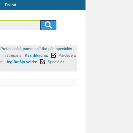
Raksti
Profesionālā pamatizglītība pēc speciālās
ministrēšana
Kvalifikācija:
Pārdevēja
bām
Izglītotāja veids:
Speciālās