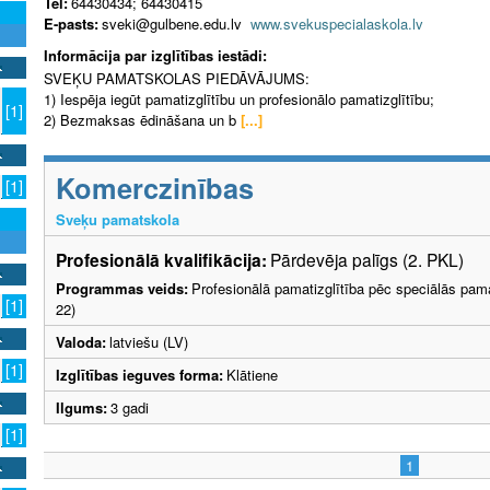
Tel:
64430434; 64430415
E-pasts:
sveki@gulbene.edu.lv
www.svekuspecialaskola.lv
Informācija par izglītības iestādi:
SVEĶU PAMATSKOLAS PIEDĀVĀJUMS:
1) Iespēja iegūt pamatizglītību un profesionālo pamatizglītību;
[1]
2) Bezmaksas ēdināšana un b
[...]
Komerczinības
[1]
Sveķu pamatskola
Profesionālā kvalifikācija:
Pārdevēja palīgs (2. PKL)
Programmas veids:
Profesionālā pamatizglītība pēc speciālās pama
[1]
22)
Valoda:
latviešu (LV)
[1]
Izglītības ieguves forma:
Klātiene
Ilgums:
3 gadi
[1]
1