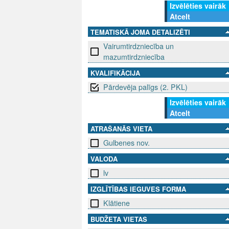
Izvēlēties vairāk
Atcelt
TEMATISKĀ JOMA DETALIZĒTI
Vairumtirdzniecība un
mazumtirdzniecība
KVALIFIKĀCIJA
Pārdevēja palīgs (2. PKL)
Izvēlēties vairāk
Atcelt
ATRAŠANĀS VIETA
Gulbenes nov.
VALODA
lv
IZGLĪTĪBAS IEGUVES FORMA
Klātiene
BUDŽETA VIETAS