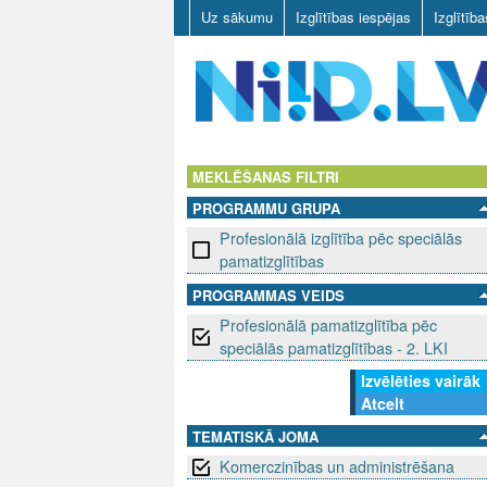
Uz sākumu
Izglītības iespējas
Izglītīb
N
I
MEKLĒŠANAS FILTRI
PROGRAMMU GRUPA
I
Profesionālā izglītība pēc speciālās
D
pamatizglītības
PROGRAMMAS VEIDS
.
Profesionālā pamatizglītība pēc
L
speciālās pamatizglītības - 2. LKI
Izvēlēties vairāk
V
Atcelt
TEMATISKĀ JOMA
Komerczinības un administrēšana