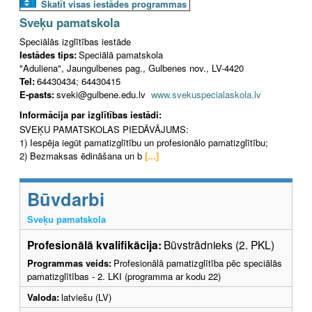
Skatīt visas iestādes programmas
Sveķu pamatskola
Speciālās izglītības iestāde
Iestādes tips:
Speciālā pamatskola
"Aduliena", Jaungulbenes pag., Gulbenes nov., LV-4420
Tel:
64430434; 64430415
E-pasts:
sveki@gulbene.edu.lv
www.svekuspecialaskola.lv
Informācija par izglītības iestādi:
SVEĶU PAMATSKOLAS PIEDĀVĀJUMS:
1) Iespēja iegūt pamatizglītību un profesionālo pamatizglītību;
2) Bezmaksas ēdināšana un b
[...]
Būvdarbi
Sveķu pamatskola
Profesionālā kvalifikācija:
Būvstrādnieks (2. PKL)
Programmas veids:
Profesionālā pamatizglītība pēc speciālās
pamatizglītības - 2. LKI (programma ar kodu 22)
Valoda:
latviešu (LV)