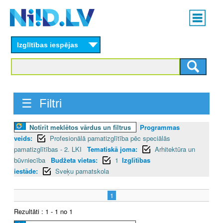
Skip
Main
to
menu
N
main
content
Izglītības iespējas
I
I
D
☰ Filtri
.
Notīrīt meklētos vārdus un filtrus
Programmas
L
veids:
Profesionālā pamatizglītība pēc speciālās
V
pamatizglītības - 2. LKI
Tematiskā joma:
Arhitektūra un
būvniecība
Budžeta vietas:
1
Izglītības
iestāde:
Sveķu pamatskola
1
Rezultāti : 1 - 1 no 1