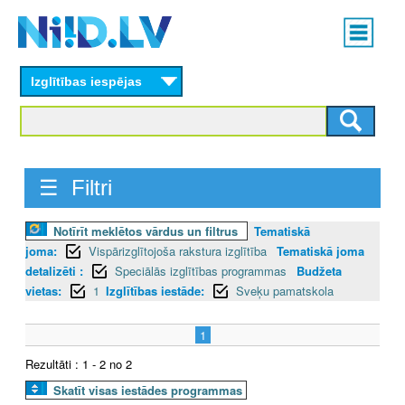
Skip
Main
to
menu
N
main
content
Izglītības iespējas
I
I
D
☰ Filtri
.
Notīrīt meklētos vārdus un filtrus
Tematiskā
L
joma:
Vispārizglītojoša rakstura izglītība
Tematiskā joma
V
detalizēti :
Speciālās izglītības programmas
Budžeta
vietas:
1
Izglītības iestāde:
Sveķu pamatskola
1
Rezultāti : 1 - 2 no 2
Skatīt visas iestādes programmas