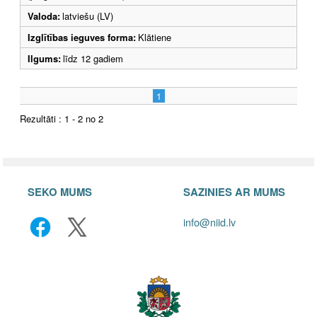
Valoda:
latviešu (LV)
Izglītības ieguves forma:
Klātiene
Ilgums:
līdz 12 gadiem
1
Rezultāti : 1 - 2 no 2
SEKO MUMS
SAZINIES AR MUMS
info@niid.lv