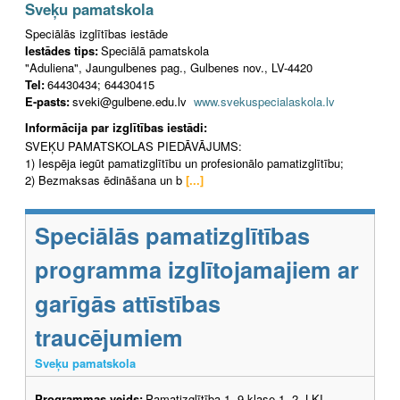
Sveķu pamatskola
Speciālās izglītības iestāde
Iestādes tips:
Speciālā pamatskola
"Aduliena", Jaungulbenes pag., Gulbenes nov., LV-4420
Tel:
64430434; 64430415
E-pasts:
sveki@gulbene.edu.lv
www.svekuspecialaskola.lv
Informācija par izglītības iestādi:
SVEĶU PAMATSKOLAS PIEDĀVĀJUMS:
1) Iespēja iegūt pamatizglītību un profesionālo pamatizglītību;
2) Bezmaksas ēdināšana un b
[...]
Speciālās pamatizglītības
programma izglītojamajiem ar
garīgās attīstības
traucējumiem
Sveķu pamatskola
Programmas veids:
Pamatizglītība 1.-9.klase 1.-2. LKI