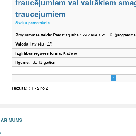
traucējumiem vai vairākiem smag
traucējumiem
Sveķu pamatskola
Programmas veids:
Pamatizglītība 1.-9.klase 1.-2. LKI (programma
Valoda:
latviešu (LV)
Izglītības ieguves forma:
Klātiene
Ilgums:
līdz 12 gadiem
1
Rezultāti : 1 - 2 no 2
S AR MUMS
v