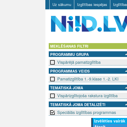
Uz sākumu
Izglītības iespējas
Izglītīb
N
I
MEKLĒŠANAS FILTRI
PROGRAMMU GRUPA
I
Vispārējā pamatizglītība
D
PROGRAMMAS VEIDS
Pamatizglītība 1.-9.klase 1.-2. LKI
.
TEMATISKĀ JOMA
L
Vispārizglītojoša rakstura izglītība
V
TEMATISKĀ JOMA DETALIZĒTI
Speciālās izglītības programmas
Izvēlēties vairāk
Atcelt