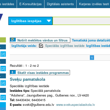
Skip
as iestādes
E-Konsultācijas
Digitālais asistents
Karjeras izvēles testi
to
main
Izglītības iespējas
content
Notīrīt meklētos vārdus un filtrus
Tematiskā joma detalizēti
Izglītotāja veids:
Speciālās izglītības iestāde
Izglītības iestā
[2]
1
Rezultāti : 1 - 2 no 2
[2]
Skatīt visas iestādes programmas
Sveķu pamatskola
[2]
Speciālās izglītības iestāde
Iestādes tips:
Speciālā pamatskola
"Aduliena", Jaungulbenes pag., Gulbenes nov., LV-4420
[2]
Tel:
64430434; 64430415
E-pasts:
sveki@gulbene.edu.lv
www.svekuspecialaskola.lv