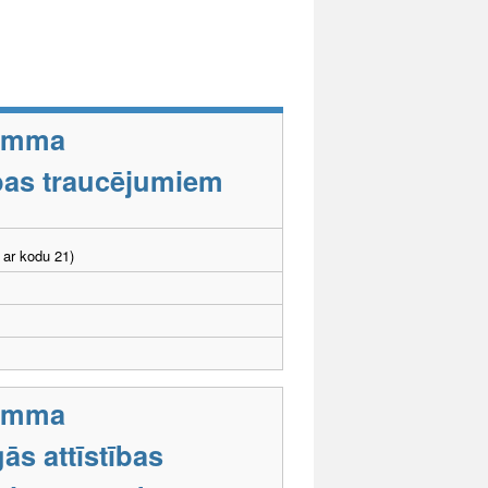
ramma
tības traucējumiem
 ar kodu 21)
ramma
ās attīstības