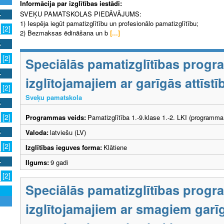
Informācija par izglītības iestādi:
SVEĶU PAMATSKOLAS PIEDĀVĀJUMS:
1) Iespēja iegūt pamatizglītību un profesionālo pamatizglītību;
[2]
2) Bezmaksas ēdināšana un b
[...]
[2]
Speciālās pamatizglītības prog
izglītojamajiem ar garīgās attīs
[2]
Sveķu pamatskola
[2]
Programmas veids:
Pamatizglītība 1.-9.klase 1.-2. LKI (programma
Valoda:
latviešu (LV)
[2]
Izglītības ieguves forma:
Klātiene
Ilgums:
9 gadi
[2]
Speciālās pamatizglītības prog
izglītojamajiem ar smagiem garīg