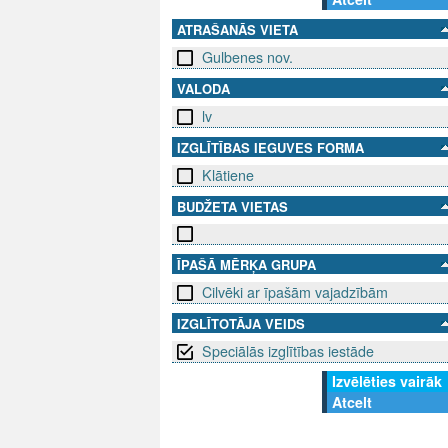
ATRAŠANĀS VIETA
Gulbenes nov.
VALODA
lv
IZGLĪTĪBAS IEGUVES FORMA
Klātiene
BUDŽETA VIETAS
ĪPAŠĀ MĒRĶA GRUPA
Cilvēki ar īpašām vajadzībām
IZGLĪTOTĀJA VEIDS
Speciālās izglītības iestāde
Izvēlēties vairāk
Atcelt