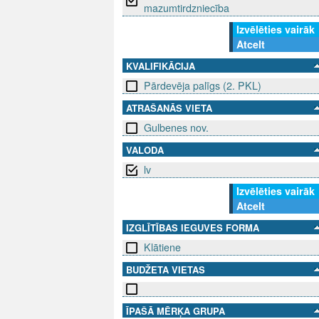
mazumtirdzniecība
Izvēlēties vairāk
Atcelt
KVALIFIKĀCIJA
Pārdevēja palīgs (2. PKL)
ATRAŠANĀS VIETA
Gulbenes nov.
VALODA
lv
Izvēlēties vairāk
Atcelt
IZGLĪTĪBAS IEGUVES FORMA
Klātiene
BUDŽETA VIETAS
ĪPAŠĀ MĒRĶA GRUPA