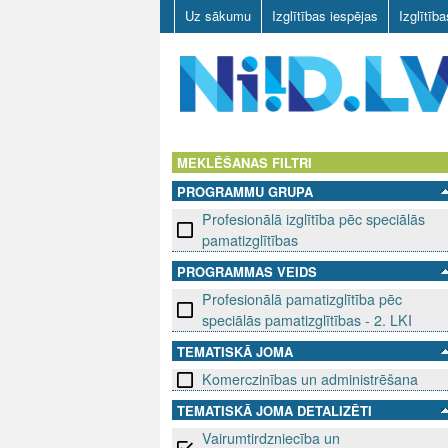
Uz sākumu
Izglītības iespējas
Izglītīb
N
I
MEKLĒŠANAS FILTRI
PROGRAMMU GRUPA
I
Profesionālā izglītība pēc speciālās
D
pamatizglītības
PROGRAMMAS VEIDS
.
Profesionālā pamatizglītība pēc
L
speciālās pamatizglītības - 2. LKI
TEMATISKĀ JOMA
V
Komerczinības un administrēšana
TEMATISKĀ JOMA DETALIZĒTI
Vairumtirdzniecība un