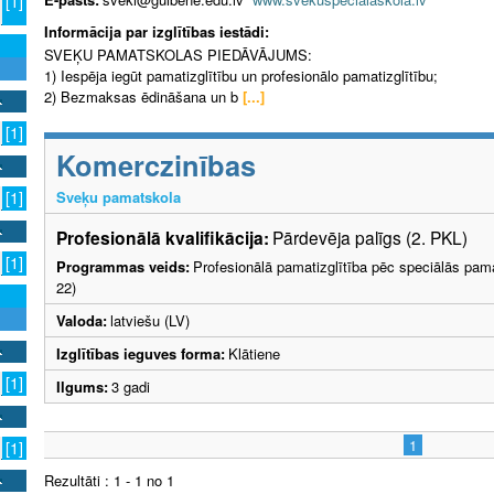
[1]
Informācija par izglītības iestādi:
SVEĶU PAMATSKOLAS PIEDĀVĀJUMS:
1) Iespēja iegūt pamatizglītību un profesionālo pamatizglītību;
2) Bezmaksas ēdināšana un b
[...]
[1]
Komerczinības
Sveķu pamatskola
[1]
Profesionālā kvalifikācija:
Pārdevēja palīgs (2. PKL)
[1]
Programmas veids:
Profesionālā pamatizglītība pēc speciālās pama
22)
Valoda:
latviešu (LV)
Izglītības ieguves forma:
Klātiene
[1]
Ilgums:
3 gadi
1
[1]
Rezultāti : 1 - 1 no 1