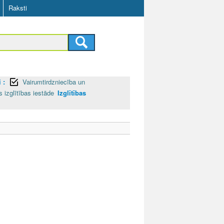
Raksti
 :
Vairumtirdzniecība un
 izglītības iestāde
Izglītības