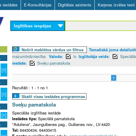
Skip
as iestādes
E-Konsultācijas
Digitālais asistents
Karjeras izvēles testi
to
main
Izglītības iespējas
content
Notīrīt meklētos vārdus un filtrus
Tematiskā joma detalizēti
mazumtirdzniecība
Valoda:
lv
Izglītotāja veids:
Speciālās
iestāde:
Sveķu pamatskola
[1]
1
Rezultāti : 1 - 1 no 1
[1]
Skatīt visas iestādes programmas
Sveķu pamatskola
Speciālās izglītības iestāde
[1]
Iestādes tips:
Speciālā pamatskola
"Aduliena", Jaungulbenes pag., Gulbenes nov., LV-4420
Tel:
64430434; 64430415
E-pasts:
sveki@gulbene.edu.lv
www.svekuspecialaskola.lv