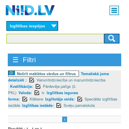
Skip
Main
to
menu
N
main
content
Izglītības iespējas
I
I
D
☰ Filtri
.
Notīrīt meklētos vārdus un filtrus
Tematiskā joma
L
detalizēti :
Vairumtirdzniecība un mazumtirdzniecība
V
Kvalifikācija:
Pārdevēja palīgs (2.
PKL)
Valoda:
lv
Izglītības ieguves
forma:
Klātiene
Izglītotāja veids:
Speciālās izglītības
iestāde
Izglītības iestāde:
Sveķu pamatskola
1
Rezultāti : 1 - 1 no 1