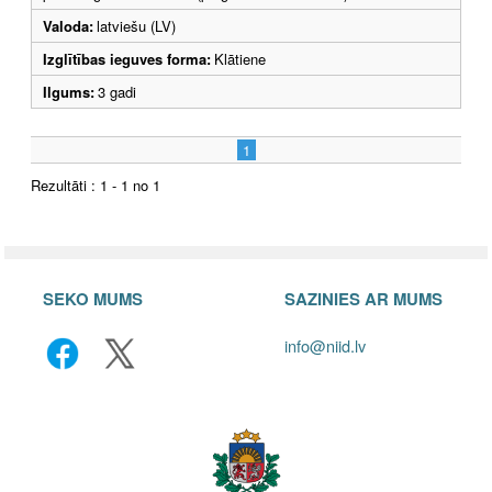
Valoda:
latviešu (LV)
Izglītības ieguves forma:
Klātiene
Ilgums:
3 gadi
1
Rezultāti : 1 - 1 no 1
SEKO MUMS
SAZINIES AR MUMS
info@niid.lv