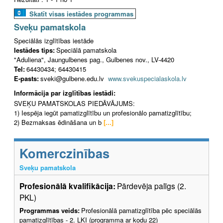
Skatīt visas iestādes programmas
Sveķu pamatskola
Speciālās izglītības iestāde
Iestādes tips:
Speciālā pamatskola
"Aduliena", Jaungulbenes pag., Gulbenes nov., LV-4420
Tel:
64430434; 64430415
E-pasts:
sveki@gulbene.edu.lv
www.svekuspecialaskola.lv
Informācija par izglītības iestādi:
SVEĶU PAMATSKOLAS PIEDĀVĀJUMS:
1) Iespēja iegūt pamatizglītību un profesionālo pamatizglītību;
2) Bezmaksas ēdināšana un b
[...]
Komerczinības
Sveķu pamatskola
Profesionālā kvalifikācija:
Pārdevēja palīgs (2.
PKL)
Programmas veids:
Profesionālā pamatizglītība pēc speciālās
pamatizglītības - 2. LKI (programma ar kodu 22)