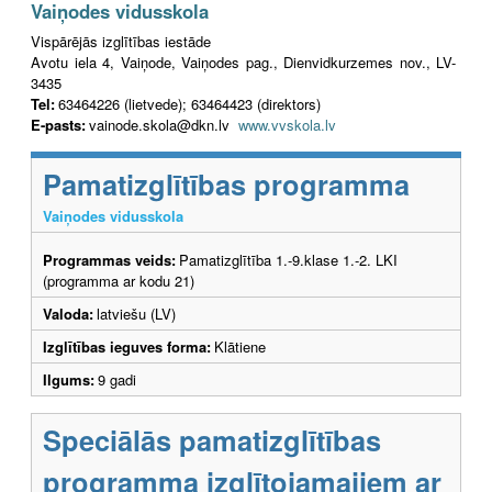
Vaiņodes vidusskola
Vispārējās izglītības iestāde
Avotu iela 4, Vaiņode, Vaiņodes pag., Dienvidkurzemes nov., LV-
3435
Tel:
63464226 (lietvede); 63464423 (direktors)
E-pasts:
vainode.skola@dkn.lv
www.vvskola.lv
Pamatizglītības programma
Vaiņodes vidusskola
Programmas veids:
Pamatizglītība 1.-9.klase 1.-2. LKI
(programma ar kodu 21)
Valoda:
latviešu (LV)
Izglītības ieguves forma:
Klātiene
Ilgums:
9 gadi
Speciālās pamatizglītības
programma izglītojamajiem ar