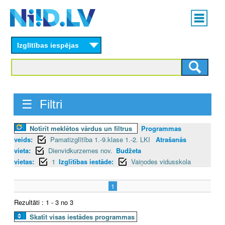
Skip
Main
to
menu
N
main
content
Izglītības iespējas
I
I
D
☰ Filtri
.
Notīrīt meklētos vārdus un filtrus
Programmas
L
veids:
Pamatizglītība 1.-9.klase 1.-2. LKI
Atrašanās
V
vieta:
Dienvidkurzemes nov.
Budžeta
vietas:
1
Izglītības iestāde:
Vaiņodes vidusskola
1
Rezultāti : 1 - 3 no 3
Skatīt visas iestādes programmas