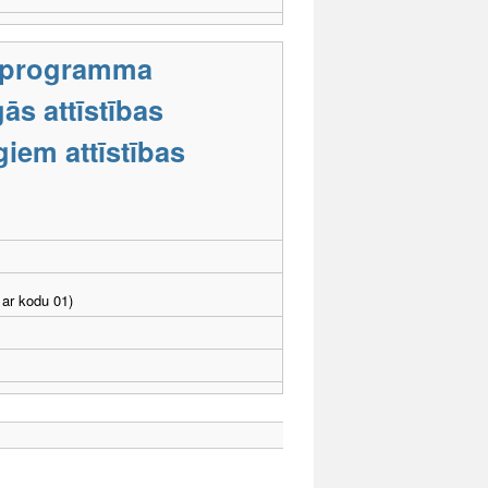
s programma
ās attīstības
iem attīstības
ar kodu 01)