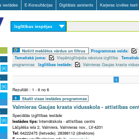
Skip
as iestādes
E-Konsultācijas
Digitālais asistents
Karjeras izvēles testi
to
main
Izglītības iespējas
content
Notīrīt meklētos vārdus un filtrus
Programmas veids:
Tematiskā joma:
Vispārizglītojoša rakstura izglītība
Tematiskā
programmas
Izglītības iestāde:
Valmieras Gaujas krasta vidussk
[6]
1
[6]
Rezultāti : 1 - 6 no 6
Skatīt visas iestādes programmas
Valmieras Gaujas krasta vidusskola - attīstības cen
Speciālās izglītības iestāde
[6]
Iestādes tips:
Internātskola - attīstības centrs
Lāčplēša iela 2, Valmiera, Valmieras nov., LV-4201
Tel:
64222475 (lietvede); 28388112 (direktore)
E-pasts:
vgv@valmiera.edu.lv
www.vgv.lv