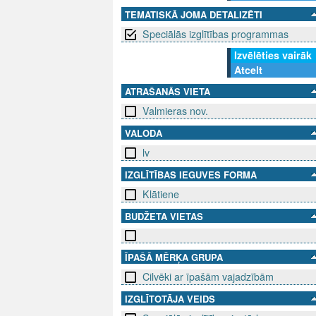
TEMATISKĀ JOMA DETALIZĒTI
Speciālās izglītības programmas
Izvēlēties vairāk
Atcelt
ATRAŠANĀS VIETA
Valmieras nov.
VALODA
lv
IZGLĪTĪBAS IEGUVES FORMA
Klātiene
BUDŽETA VIETAS
ĪPAŠĀ MĒRĶA GRUPA
Cilvēki ar īpašām vajadzībām
IZGLĪTOTĀJA VEIDS