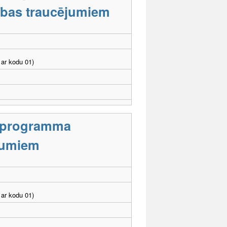
stības traucējumiem
ar kodu 01)
s programma
ējumiem
ar kodu 01)