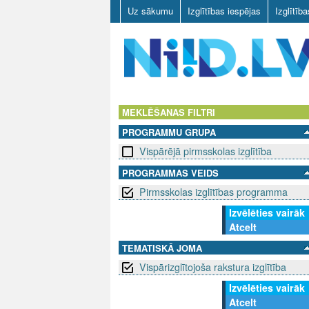
Uz sākumu
Izglītības iespējas
Izglītīb
N
I
MEKLĒŠANAS FILTRI
PROGRAMMU GRUPA
I
Vispārējā pirmsskolas izglītība
D
PROGRAMMAS VEIDS
Pirmsskolas izglītības programma
.
Izvēlēties vairāk
L
Atcelt
V
TEMATISKĀ JOMA
Vispārizglītojoša rakstura izglītība
Izvēlēties vairāk
Atcelt