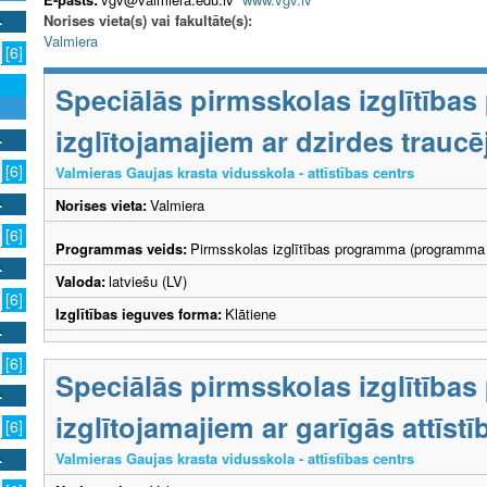
Norises vieta(s) vai fakultāte(s):
Valmiera
[6]
Speciālās pirmsskolas izglītība
izglītojamajiem ar dzirdes trau
[6]
Valmieras Gaujas krasta vidusskola - attīstības centrs
Norises vieta:
Valmiera
[6]
Programmas veids:
Pirmsskolas izglītības programma (programma 
Valoda:
latviešu (LV)
[6]
Izglītības ieguves forma:
Klātiene
[6]
Speciālās pirmsskolas izglītība
izglītojamajiem ar garīgās attīs
[6]
Valmieras Gaujas krasta vidusskola - attīstības centrs