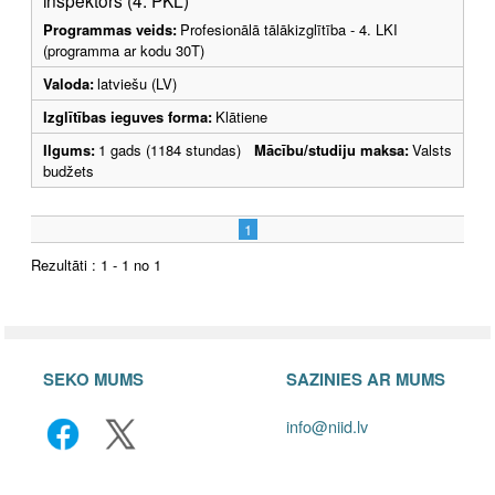
inspektors (4. PKL)
Programmas veids:
Profesionālā tālākizglītība - 4. LKI
(programma ar kodu 30T)
Valoda:
latviešu (LV)
Izglītības ieguves forma:
Klātiene
Ilgums:
1 gads (1184 stundas)
Mācību/studiju maksa:
Valsts
budžets
1
Rezultāti : 1 - 1 no 1
SEKO MUMS
SAZINIES AR MUMS
info@niid.lv